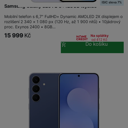
ISIC sleva 7%
Samsung Galaxy S25 FE 8+128GB Icyblue
Mobilní telefon s 6,7" FullHD+ Dynamic AMOLED 2X displejem o
rozlišení 2 340 × 1 080 px (120 Hz, až 1 900 nitů) • 10jádrový
proc. Exynos 2400 • 8GB…
15 999
Kč
Na splátky
od 412
Kč
Do košíku