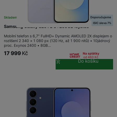
Doporučujeme
Skladem
ISIC sleva 7%
Samsung Galaxy S25 FE 8+256GB Icyblue
Mobilní telefon s 6,7" FullHD+ Dynamic AMOLED 2X displejem o
rozlišení 2 340 × 1 080 px (120 Hz, až 1 900 nitů) • 10jádrový
proc. Exynos 2400 • 8GB…
17 999
Kč
Na splátky
od 463
Kč
Do košíku