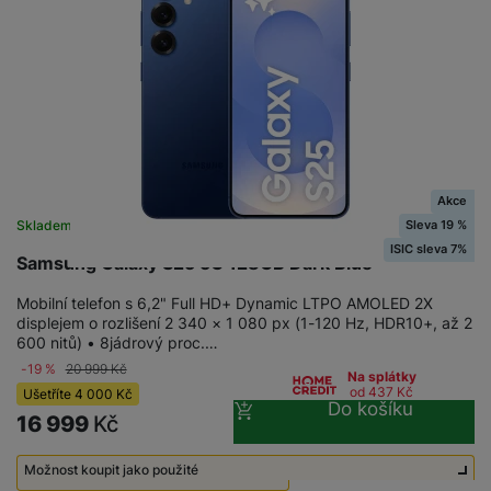
a
n
n
m
a
i
e
bí
c
r
je
e
y
ní
m
Akce
Sleva 19 %
Skladem
na 19 prodejnách
ISIC sleva 7%
Samsung Galaxy S25 5G 128GB Dark Blue
Mobilní telefon s 6,2" Full HD+ Dynamic LTPO AMOLED 2X
displejem o rozlišení 2 340 × 1 080 px (1-120 Hz, HDR10+, až 2
600 nitů) • 8jádrový proc.…
-19 %
20 999
Kč
Na splátky
od 437
Kč
Ušetříte
4 000
Kč
Do košíku
16 999
Kč
Možnost koupit jako použité