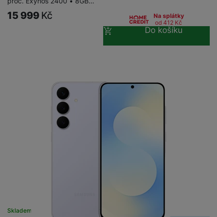
proc. Exynos 2400 • 8GB…
15 999
Kč
Na splátky
od 412
Kč
Do košíku
Skladem