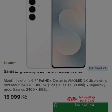
Skladem
ISIC sleva 7%
Samsung Galaxy S25 FE 8+128GB White
Mobilní telefon s 6,7" FullHD+ Dynamic AMOLED 2X displejem o
rozlišení 2 340 × 1 080 px (120 Hz, až 1 900 nitů) • 10jádrový
proc. Exynos 2400 • 8GB…
15 999
Kč
Na splátky
od 412
Kč
Do košíku