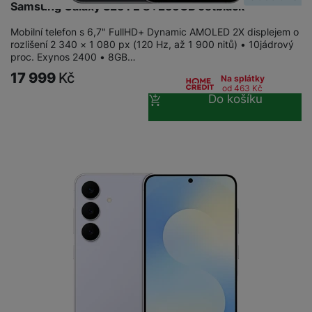
Samsung Galaxy S25 FE 8+256GB Jetblack
Mobilní telefon s 6,7" FullHD+ Dynamic AMOLED 2X displejem o
rozlišení 2 340 × 1 080 px (120 Hz, až 1 900 nitů) • 10jádrový
proc. Exynos 2400 • 8GB…
17 999
Kč
Na splátky
od 463
Kč
Do košíku