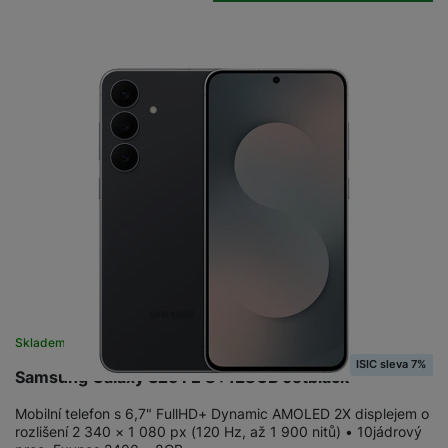
Skladem
na 10 prodejnách
ISIC sleva 7%
Samsung Galaxy S25 FE 8+128GB Jetblack
Mobilní telefon s 6,7" FullHD+ Dynamic AMOLED 2X displejem o
rozlišení 2 340 × 1 080 px (120 Hz, až 1 900 nitů) • 10jádrový