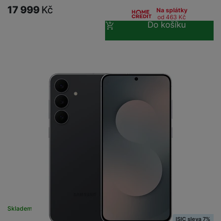
17 999
Kč
Na splátky
od 463
Kč
Do košíku
Skladem
na 21 prodejnách
ISIC sleva 7%