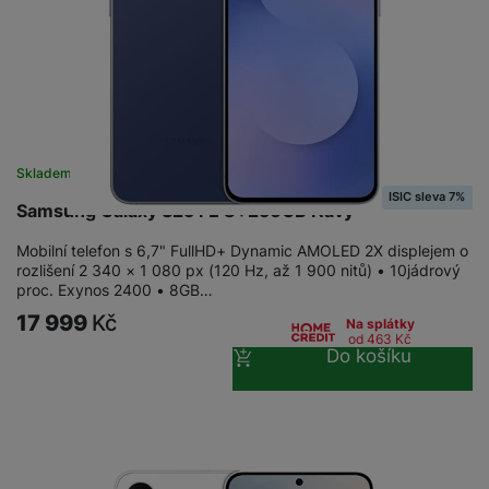
Skladem
na 23 prodejnách
ISIC sleva 7%
Samsung Galaxy S25 FE 8+256GB Navy
Mobilní telefon s 6,7" FullHD+ Dynamic AMOLED 2X displejem o
rozlišení 2 340 × 1 080 px (120 Hz, až 1 900 nitů) • 10jádrový
proc. Exynos 2400 • 8GB…
17 999
Kč
Na splátky
od 463
Kč
Do košíku