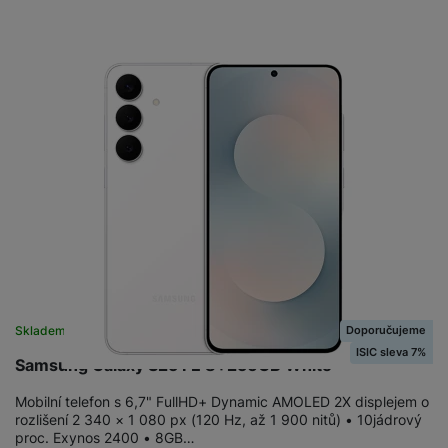
Použité - Lehce používané
11 490
Kč
Doporučujeme
Skladem
na 1 prodejně
ISIC sleva 7%
Samsung Galaxy S25 FE 8+256GB White
Mobilní telefon s 6,7" FullHD+ Dynamic AMOLED 2X displejem o
rozlišení 2 340 × 1 080 px (120 Hz, až 1 900 nitů) • 10jádrový
proc. Exynos 2400 • 8GB…