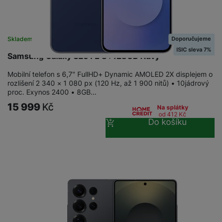
Doporučujeme
Skladem na prodejně
na 24 prodejnách
ISIC sleva 7%
Samsung Galaxy S25 FE 8+128GB Navy
Mobilní telefon s 6,7" FullHD+ Dynamic AMOLED 2X displejem o
rozlišení 2 340 × 1 080 px (120 Hz, až 1 900 nitů) • 10jádrový
proc. Exynos 2400 • 8GB…
15 999
Kč
Na splátky
od 412
Kč
Do košíku