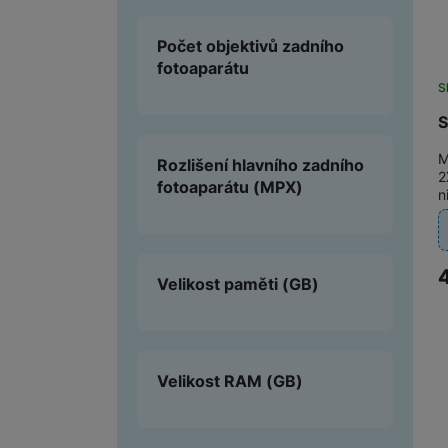
Počet objektivů zadního
fotoaparátu
S
S
M
Rozlišení hlavního zadního
2
fotoaparátu
(MPX)
n
Velikost paměti
(GB)
Velikost RAM
(GB)