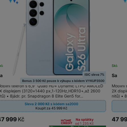
kladem
Skladem
ISIC sleva 7%
amsung Galaxy S26 Ultra 1TB Sky Blue
Samsun
Bonus 3 500 Kč pouze k výkupu s kódem VYKUP3500
obilní telefon s 6,9" Quad HD+ Dynamic LTPO AMOLED
Mobilní
X displejem (3120×1440 px,1-120Hz,HDR10+,až 2600
2X disp
itů) • 8jádr. pr. Snapdragon 8 Elite Gen5 for…
nitů) • 
Sleva
2 000
Kč
s kódem
sa2000
Koupit za 45 999
Kč
47 999
Kč
47 9
Na splátky
od 1 235
Kč