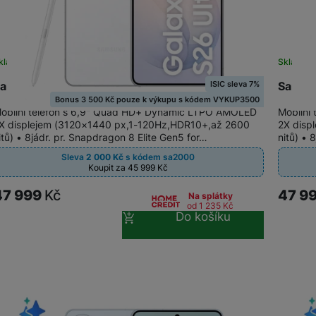
OPPO
POCO
kladem
Skladem
OPPO
ISIC sleva 7%
amsung Galaxy S26 Ultra 1TB White
Samsun
OSCAL
Bonus 3 500 Kč pouze k výkupu s kódem VYKUP3500
obilní telefon s 6,9" Quad HD+ Dynamic LTPO AMOLED
Mobilní
X displejem (3120×1440 px,1-120Hz,HDR10+,až 2600
2X disp
TCL
itů) • 8jádr. pr. Snapdragon 8 Elite Gen5 for…
nitů) • 
Sleva
2 000
Kč
s kódem
sa2000
ZTE
Koupit za 45 999
Kč
47 999
Kč
47 9
Na splátky
od 1 235
Kč
Do košíku