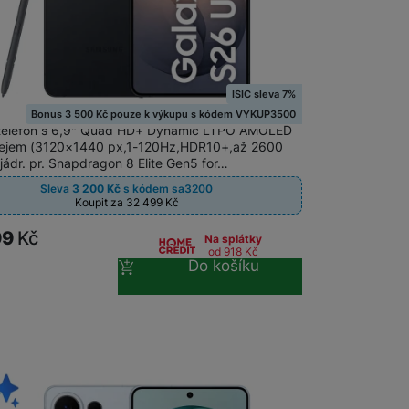
 obsahy nebo reklamy jak
m
na 17 prodejnách
ISIC sleva 7%
g Galaxy S26 Ultra 256GB Black
Bonus 3 500 Kč pouze k výkupu s kódem VYKUP3500
 telefon s 6,9" Quad HD+ Dynamic LTPO AMOLED
lejem (3120×1440 px,1-120Hz,HDR10+,až 2600
8jádr. pr. Snapdragon 8 Elite Gen5 for…
Sleva
3 200
Kč
s kódem
sa3200
Koupit za 32 499
Kč
99
Kč
Na splátky
od 918
Kč
Do košíku