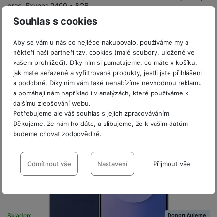
e
l
a
ti
o
proc. Exynos 2400 • 8GB…
j
y
n
e
s
v
k
e
a
15 999
Kč
Souhlas s cookies
Na splátky
s
k
t
y
y
od 412
Kč
č
s
t
o
o
Do košíku
k
u
B
Aby se vám u nás co nejlépe nakupovalo, používáme my a
v
h
j
R
y
š
l
někteří naši partneři tzv. cookies (malé soubory, uložené ve
í
l
a
o
i
e
vašem prohlížeči). Díky nim si pamatujeme, co máte v košíku,
e
n
u
F
č
s
N
jak máte seřazené a vyfiltrované produkty, jestli jste přihlášeni
d
y
t
P
ól
k
a podobně. Díky nim vám také nenabízíme nevhodnou reklamu
k
a
y
p
e
ří
ie
y
a pomáhají nám například i v analýzách, které používáme k
y
b
r
r
sl
M
dalšímu zlepšování webu.
D
íj
o
y
u
o
V
F
Potřebujeme ale váš souhlas s jejich zpracováváním.
ig
e
t
š
bi
y
o
Děkujeme, že nám ho dáte, a slibujeme, že k vašim datům
it
K
č
a
e
le
s
t
budeme chovat zodpovědně.
ál
l
k
b
n
O
a
o
ní
á
y
l
Nastavení souhlasů s kategoriemi
st
u
v
p
f
v
d
e
ví
cookies
tf
Odmítnout vše
Nastavení
Přijmout vše
a
o
o
e
o
t
p
it
č
u
t
s
a
y
Technické
r
Technické
-
bez těchto cookies náš web nebude fungovat
.
t
e
z
o
n
u
o
VŽDY AKTIVNÍ
e
d
r
Kl
i
t
m
rs
r
á
á
c
a
o
Doporučujeme
Skladem na prodejně
na 24 prodejnách