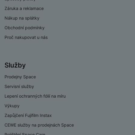
v
p
í
Záruka a reklamace
r
a
Nákup na splátky
P
H
č
ř
Obchodní podmínky
e
k
í
r
Proč nakupovat u nás
y
s
ní
a
l
m
s
u
o
u
š
ni
Služby
š
e
t
i
n
o
Prodejny Space
č
s
r
k
t
Servisní služby
y
y
v
Lepení ochranných fólií na míru
í
H
P
p
Výkupy
e
ří
r
r
sl
Zapůjčení Fujifilm Instax
o
n
u
CEWE služby na prodejnách Space
t
í
š
e
o
Pojištění Space Care