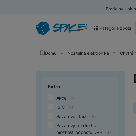
Prodejny
Jak 
Kategorie zboží
Akce a výprodej
Domů
Nositelná elektronika
Chytré 
Mobilní telefony
Nositelná elektronika
Extra
Upřesnit paramet
Televize
Akce
(
4
)
Audio
ISIC
(
4
)
Domácí spotřebiče
Bazarové zboží
(
8
)
Tablety
Bazarový produkt s
možnosti odpočtu DPH
(
8
)
Foto