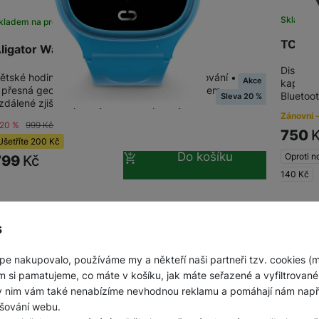
Skladem
kladem na prodejně
na 18 prodejnách
TCL MO
ligator Watch Junior 2, modré
Display1
ětské hodinky s 1,3" IPS displejem • telefonování • GPS
Akce
kapacit
 přesná geolokace s bezpečným geofencingem •
Bluetoo
Sleva 20 %
zdálené zjištění polohy • historie polohy •…
Zánovní -
-20 %
999
Kč
750
Ušetříte
200
Kč
Do košíku
Oproti n
799
Kč
140
Kč
s
pe nakupovalo, používáme my a někteří naši partneři tzv. cookies (
m si pamatujeme, co máte v košíku, jak máte seřazené a vyfiltrované p
ky nim vám také nenabízíme nevhodnou reklamu a pomáhají nám napřík
šování webu.