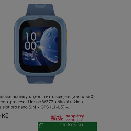
vetime Family Watch 48 Blue
dětské hodinky s 1,68" TFT displejem (360 x 390)
lem • procesor Unisoc W377 • školní režim •
e slot pro nano SIM • GPS (L1+L5) •…
9
Kč
Na splátky
od 103
Kč
Do košíku