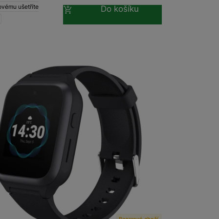
ovému ušetříte
Do košíku
VETIME Family Watch 40 Black S
Bazarové zboží