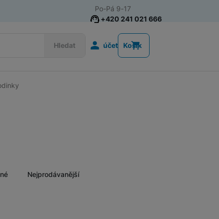
Po-Pá 9-17
+420 241 021 666
Uživatelská s
Hledat
účet
Košík
odinky
Chytré prsteny
ěné
Nejprodávanější
Nalez