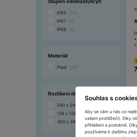
Stupeň odolnosti/krytí
S
IP65
(
15
)
A
IP67
(
3
)
IP68
(
2
)
D
•
v
Materiál
Plast
(
18
)
Rozlišení displeje
Souhlas s cookie
240 x 240
(
15
)
Aby se vám u nás co nejlé
128 x 128
(
3
)
vašem prohlížeči). Díky ni
360 x 390
(
2
)
přihlášeni a podobně. Dí
používáme k dalšímu zlep