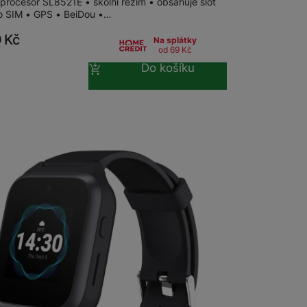
 procesor SL8521E • školní režim • obsahuje slot
o SIM • GPS • BeiDou •…
9
Kč
Na splátky
od 69
Kč
Do košíku