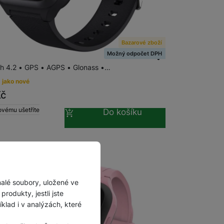
VETIME Family Watch 40 Black S
Bazarové zboží
.3"• 240 x 240 pix.• 2D screen glass • IPS •
Možný odpočet DPH
a baterie 600mAh • Micro USB • 4G LTE • Wi-Fi •
th 4.2 • GPS • AGPS • Glonass •…
 jako nové
Kč
ovému ušetříte
Do košíku
malé soubory, uložené ve
rodukty, jestli jste
lad i v analýzách, které