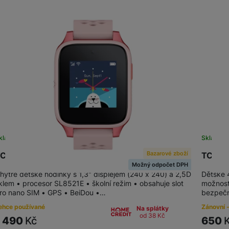
žíváme my nebo naši partneři, abychom vám mohli zobrazit vhodné
a stránkách třetích stran.
kladem
Skladem
Bazarové zboží
CL MOVETIME Family Watch 46 Pink
TCL M
Možný odpočet DPH
hytré dětské hodinky s 1,3" displejem (240 x 240) a 2,5D
Dětské 4
klem • procesor SL8521E • školní režim • obsahuje slot
možnost
ro nano SIM • GPS • BeiDou •…
bezpečn
ehce používané
Zánovní -
Na splátky
od 38
Kč
1 490
Kč
650