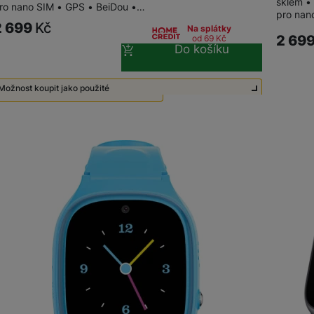
sklem •
ro nano SIM • GPS • BeiDou •…
pro nan
2 699
Kč
Na splátky
2 69
od 69
Kč
Do košíku
Možnost koupit jako použité
Použité - Lehce používané
1 490
Kč