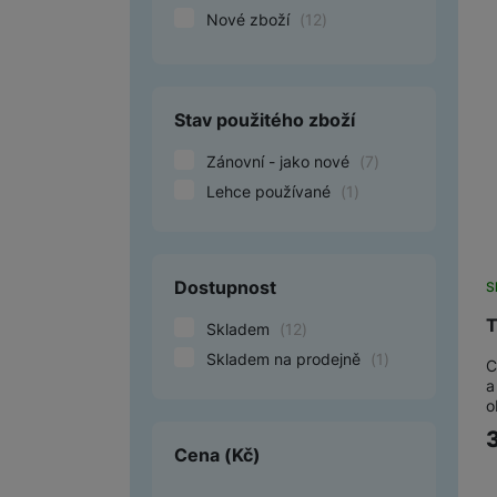
Nové zboží
(
12
)
Smart
Ventilátory
Stav použitého zboží
Počítače a notebooky
Zánovní - jako nové
(
7
)
Herní zóna
Lehce používané
(
1
)
Péče o zdraví a tělo
Příslušenství
Dostupnost
S
Dárkové poukázky iSpace
T
Skladem
(
12
)
Vrácené zboží
Skladem na prodejně
(
1
)
C
a
o
Cena
(Kč)