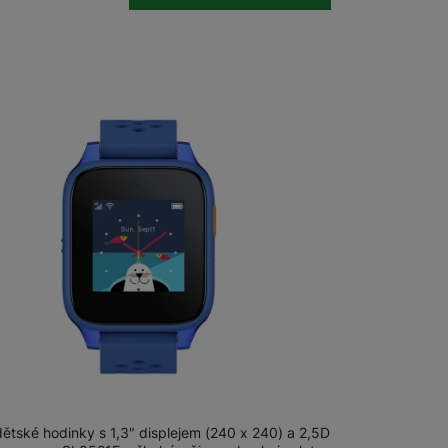
m
na 27 prodejnách
OVETIME Family Watch 46 Blue
dětské hodinky s 1,3" displejem (240 x 240) a 2,5D