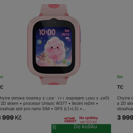
kladem
na 1 prodejně
Skladem
CL Movetime Family Watch 48 Pink
TCL Mo
hytré dětské hodinky s 1,68" TFT displejem (360 x 390)
Chytré 
 2D sklem • procesor Unisoc W377 • školní režim •
a 2D sk
bsahuje slot pro nano SIM • GPS (L1+L5) •…
obsahuj
3 999
Kč
3 99
Na splátky
od 103
Kč
Do košíku