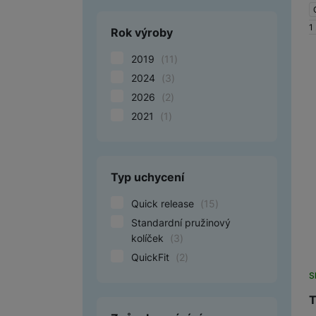
1
Rok výroby
2019
(
11
)
2024
(
3
)
2026
(
2
)
2021
(
1
)
Typ uchycení
Quick release
(
15
)
Standardní pružinový
kolíček
(
3
)
QuickFit
(
2
)
S
T