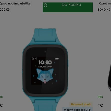
Oproti novému ušetříte
Oproti n
Do košíku
 209
Kč
1 040
Kč
kladem
Skladem
Bazarové zboží
CL MOVETIME Family Watch 40 Blue
TCL MO
Možný odpočet DPH