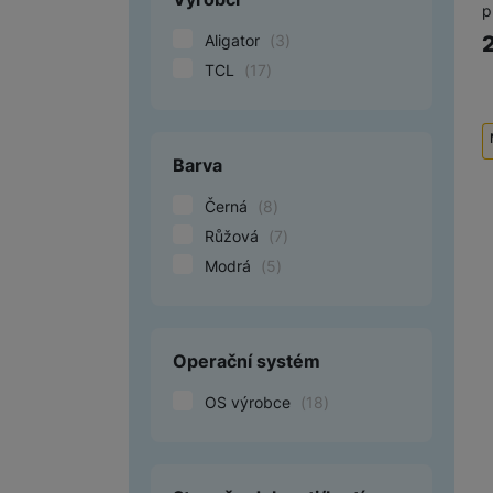
p
Aligator
(
3
)
TCL
(
17
)
Barva
Černá
(
8
)
Růžová
(
7
)
Modrá
(
5
)
Operační systém
OS výrobce
(
18
)