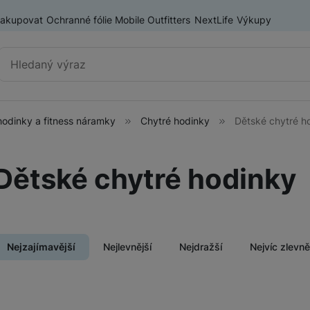
nakupovat
Ochranné fólie Mobile Outfitters
NextLife
Výkupy
Vyhledávání
hodinky a fitness náramky
Chytré hodinky
Dětské chytré h
Chytré hodinky a fitness
Chytré hodinky
náramky
Dětské chytré hodinky
Fitness náramky
ry
Nejzajímavější
Nejlevnější
Nejdražší
Nejvíc zlevn
Produkty