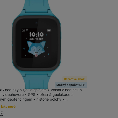
 obsahy nebo reklamy jak
Bazarové zboží
OVETIME Family Watch 40 Blue
Možný odpočet DPH
G hodinky s 1,3" displejem • volání z hodinek s
í videohovoru • GPS • přesná geolokace s
ým geofencingem • historie polohy •…
 jako nové
Kč