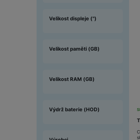
Velikost displeje
(")
Velikost paměti
(GB)
Velikost RAM
(GB)
Výdrž baterie
(HOD)
S
T
C
s
Výrobci