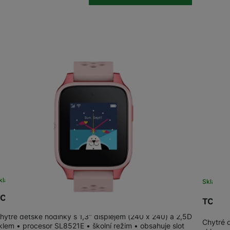
kladem
na 9 prodejnách
Sklade
CL MOVETIME Family Watch 46 Pink
TCL M
hytré dětské hodinky s 1,3" displejem (240 x 240) a 2,5D
Chytré 
klem • procesor SL8521E • školní režim • obsahuje slot