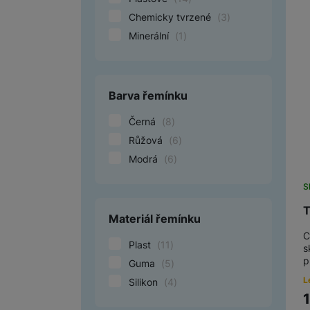
Chemicky tvrzené
(
3
)
Minerální
(
1
)
Marketingové cookies pou
na našich stránkách, tak n
Barva řemínku
Černá
(
8
)
Růžová
(
6
)
Modrá
(
6
)
S
T
Materiál řemínku
C
Plast
(
11
)
s
p
Guma
(
5
)
L
Silikon
(
4
)