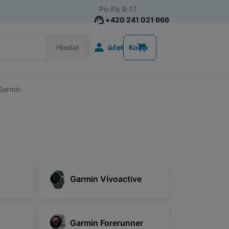
Po-Pá 9-17
+420 241 021 666
Uživatelská s
Hledat
účet
Košík
Garmin
Chytré prsteny
Garmin Vívoactive
Garmin Forerunner