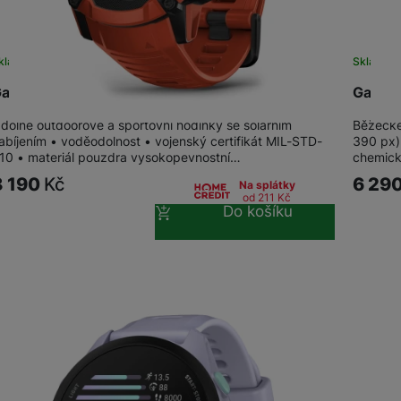
kladem
Skladem
armin Instinct 2X Solar, Flame Red
Garmin
dolné outdoorové a sportovní hodinky se solárním
Běžecké 
abíjením • voděodolnost • vojenský certifikát MIL-STD-
390 px)
10 • materiál pouzdra vysokopevnostní…
chemick
8 190
Kč
6 29
Na splátky
od 211
Kč
Do košíku