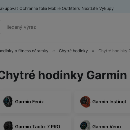
nakupovat
Ochranné fólie Mobile Outfitters
NextLife
Výkupy
Vyhledávání
hodinky a fitness náramky
Chytré hodinky
Chytré hodinky 
Chytré hodinky a fitness
Chytré hodinky
náramky
Chytré hodinky Garmin
Fitness náramky
ry
Garmin Fenix
Garmin Instinct
Garmin Tactix 7 PRO
Garmin Venu