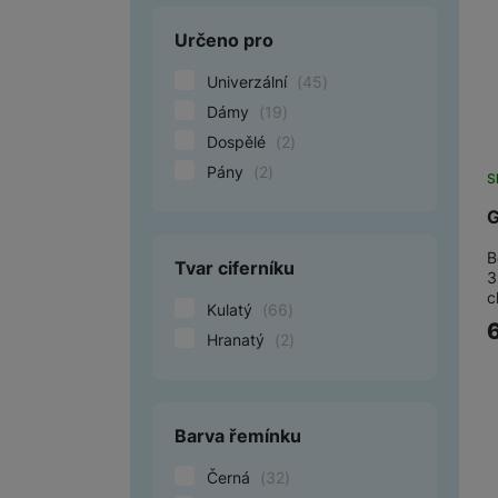
Růžová
(
1
)
Určeno pro
Žlutá
(
1
)
Univerzální
(
45
)
Dámy
(
19
)
Dospělé
(
2
)
Pány
(
2
)
S
G
B
Tvar ciferníku
3
c
Kulatý
(
66
)
Hranatý
(
2
)
Barva řemínku
Černá
(
32
)