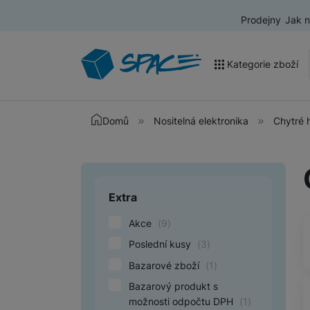
Prodejny
Jak 
Kategorie zboží
Akce a výprodej
Domů
Nositelná elektronika
Chytré 
Mobilní telefony
Nositelná elektronika
Extra
Upřesnit paramet
Televize
Akce
(
9
)
Audio
Poslední kusy
(
3
)
Domácí spotřebiče
Bazarové zboží
(
1
)
Tablety
Bazarový produkt s
možnosti odpočtu DPH
(
1
)
Foto