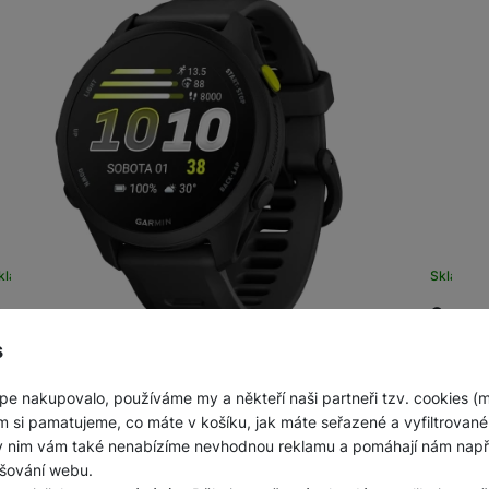
kladem
Skladem
armin Forerunner 70 Black
Garmin
s
ěžecké chytré hodinky • velikost displeje 1,2" (390 ×
Běžecké 
90 px) • paměť: 512MB • vodotěsnost 5 ATM (50 m) •
390 px)
hemicky tvrzené sklo • 80+ sportovních…
chemick
pe nakupovalo, používáme my a někteří naši partneři tzv. cookies (
m si pamatujeme, co máte v košíku, jak máte seřazené a vyfiltrované p
6 290
Kč
7 69
Na splátky
od 162
Kč
ky nim vám také nenabízíme nevhodnou reklamu a pomáhají nám napřík
Do košíku
šování webu.