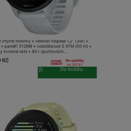
 Forerunner 70 Whitestone
chytré hodinky • velikost displeje 1,2" (390 ×
 • paměť: 512MB • vodotěsnost 5 ATM (50 m) •
y tvrzené sklo • 80+ sportovních…
0
Kč
Na splátky
od 162
Kč
Do košíku