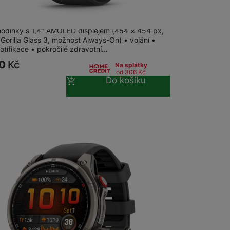
 Venu 4 - 45 mm, Slate / Černý SB
hodinky s 1,4" AMOLED displejem (454 × 454 px,
Gorilla Glass 3, možnost Always-On) • volání •
otifikace • pokročilé zdravotní…
90
Kč
Na splátky
od 306
Kč
Do košíku