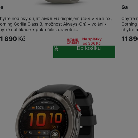
armin Venu 4 - 45 mm, Silver / Silver Gray SB
Garmin
hytré hodinky s 1,4" AMOLED displejem (454 × 454 px,
Chytré 
orning Gorilla Glass 3, možnost Always-On) • volání •
Corning 
hytré notifikace • pokročilé zdravotní…
chytré n
11 890
Kč
11 8
Na splátky
od 306
Kč
Do košíku