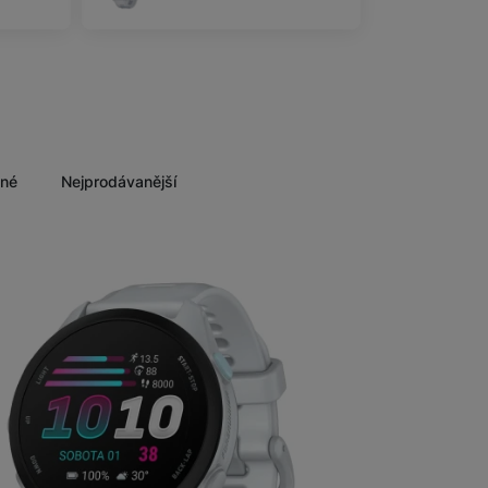
ěné
Nejprodávanější
Nalez