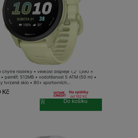
 Forerunner 70 Citron
chytré hodinky • velikost displeje 1,2" (390 ×
 • paměť: 512MB • vodotěsnost 5 ATM (50 m) •
y tvrzené sklo • 80+ sportovních…
0
Kč
Na splátky
od 162
Kč
Do košíku