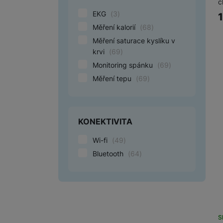
c
EKG
(
3
)
Marketingové cookies pou
Měření kalorií
(
68
)
na našich stránkách, tak n
Měření saturace kyslíku v
krvi
(
69
)
Monitoring spánku
(
69
)
Měření tepu
(
69
)
KONEKTIVITA
Wi-fi
(
49
)
Bluetooth
(
64
)
S