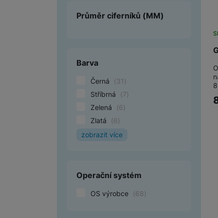
Průměr ciferníků
(MM)
S
G
Barva
O
n
Černá
(
31
)
8
Stříbrná
(
7
)
Zelená
(
6
)
Zlatá
(
6
)
zobrazit více
Bílá
(
6
)
Šedá
(
4
)
Fialová
(
3
)
Operační systém
Béžová
(
2
)
OS výrobce
(
68
)
Červená
(
1
)
Modrá
(
1
)