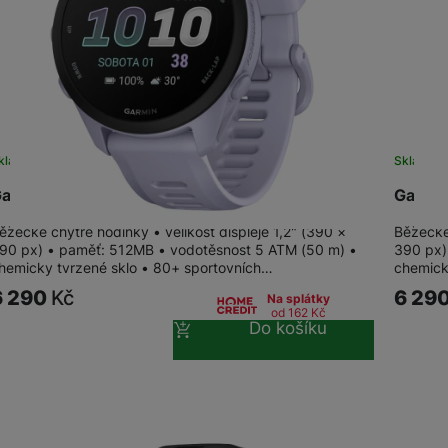
kladem
Skladem
armin Forerunner 70 Cool Lavender
Garmin
ěžecké chytré hodinky • velikost displeje 1,2" (390 ×
Běžecké 
90 px) • paměť: 512MB • vodotěsnost 5 ATM (50 m) •
390 px)
hemicky tvrzené sklo • 80+ sportovních…
chemick
6 290
Kč
6 29
Na splátky
od 162
Kč
Do košíku