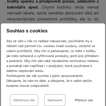
kvality spánku a předpovědí počasí, událostmi z
t
e
r
y
a
y
v
kalendáře apod
. Chytré hodinky nikdy nemají
a
bí
K
í
F
nahradit lékaře, takže neměňte dávkování léků ani
c
je
P
a
p
il
k
č
ří
nevynechávejte preventivní prohlídky, ale to nic
b
r
t
p
k
s
nemění na to, že s Venu 4 budete mít o svém
e
o
r
a
y
l
Souhlas s cookies
zdraví skvělý přehled.
l
c
y
d
k
u
y
h
y
c
š
Aby se vám u nás co nejlépe nakupovalo, používáme my a
K
a
y
h
e
někteří naši partneři tzv. cookies (malé soubory, uložené ve
r
r
t
S
y
n
vašem prohlížeči). Díky nim si pamatujeme, co máte v košíku,
y
e
r
o
tr
s
jak máte seřazené a vyfiltrované produkty, jestli jste přihlášeni
t
d
é
ft
ý
t
a podobně. Díky nim vám také nenabízíme nevhodnou reklamu
k
u
h
w
m
v
a pomáhají nám například i v analýzách, které používáme k
y
k
o
a
h
í
dalšímu zlepšování webu.
c
d
r
o
p
Potřebujeme ale váš souhlas s jejich zpracováváním.
A
e
i
e
Děkujeme, že nám ho dáte, a slibujeme, že k vašim datům
di
r
d
n
budeme chovat zodpovědně.
n
o
a
Vysoce odolné a praktické
D
k
H
k
i
p
i
Už pouhý seznam použitých materiálů je působivý.
Nastavení souhlasů s kategoriemi
y
U
á
P
t
s
Pouzdro je z vyztuženého polymeru a
cookies
Odmítnout vše
Nastavení
Přijmout vše
B
m
h
é
k
P
nerezavějící oceli
, ze které je rovněž rám. Vepředu