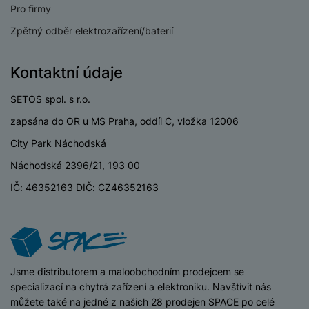
Wi-fi
Ano
Pro firmy
Bluetooth
Ano
Zpětný odběr elektrozařízení/baterií
Kontaktní údaje
SETOS spol. s r.o.
BATERIE
zapsána do OR u MS Praha, oddíl C, vložka 12006
Doba nabíjení
2 HOD
City Park Náchodská
Indikátor baterie
Ano
Náchodská 2396/21, 193 00
IČ: 46352163 DIČ: CZ46352163
Typ baterie
Li-ion
Výdrž baterie
240 HOD
Způsob nabíjení
Kabelové
iSpace
Jsme distributorem a maloobchodním prodejcem se
specializací na chytrá zařízení a elektroniku. Navštívit nás
můžete také na jedné z našich 28 prodejen SPACE po celé