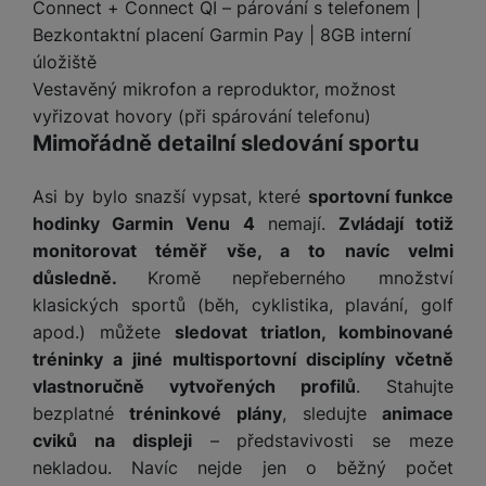
y
r
Connect + Connect QI – párování s telefonem |
t
c
n
t
d
á
r
m
t
o
v
Bezkontaktní placení Garmin Pay | 8GB interní
k
i
ř
O
in
s
a
o
k
m
í
y
úložiště
c
e
u
k
kl
š
ni
a
o
k
e
b
Vestavěný mikrofon a reproduktor, možnost
t
y
a
n
t
bi
f
i
d
p
y
vyřizovat hovory (při spárování telefonu)
o
ln
o
č
o
r
a
Mimořádně detailní sledování sportu
r
í
t
e
o
o
b
y
t
o
r
t
a
Asi by bylo snazší vypsat, které
sportovní funkce
el
a
L
S
o
a
t
e
p
hodinky Garmin Venu 4
nemají.
Zvládají totiž
e
m
v
b
o
f
a
d
monitorovat téměř vše, a to navíc velmi
a
é
le
h
o
r
n
důsledně.
Kromě nepřeberného množství
rt
k
t
y
n
á
i
klasických sportů (běh, cyklistika, plavání, golf
a
y
n
y
t
P
c
m
a
apod.) můžete
sledovat triatlon, kombinované
ů
ř
e
D
e
n
tréninky a jiné multisportovní disciplíny včetně
m
í
r
r
o
P
vlastnoručně vytvořených profilů
. Stahujte
s
ž
y
t
N
r
bezplatné
tréninkové plány
, sledujte
animace
l
á
S
e
a
a
u
cviků na displeji
– představivosti se meze
D
k
t
b
b
č
š
a
y
a
nekladou. Navíc nejde jen o běžný počet
o
í
k