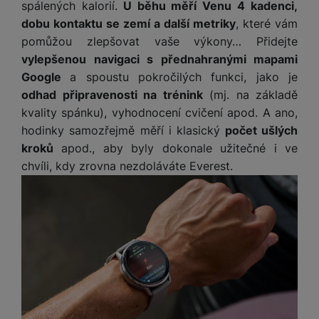
e
l
a
ti
spálených kalorií.
U běhu měří Venu 4 kadenci,
o
j
y
n
e
s
v
k
dobu kontaktu se zemí a další metriky
, které vám
e
a
s
k
t
y
y
pomůžou zlepšovat vaše výkony… Přidejte
č
s
t
o
o
k
vylepšenou navigaci s přednahranými mapami
u
B
v
h
j
R
y
š
l
Google
a spoustu pokročilých funkci, jako je
í
l
a
o
i
e
odhad připravenosti na trénink
(mj. na základě
e
n
u
F
č
s
N
d
y
t
kvality spánku), vyhodnocení cvičení apod. A ano,
P
ól
k
k
a
y
p
e
ří
hodinky samozřejmě měří i klasický
počet ušlých
ie
y
y
b
r
r
sl
M
kroků
apod., aby byly dokonale užitečné i ve
D
íj
o
y
u
o
V
chvíli, kdy zrovna nezdoláváte Everest.
F
ig
e
t
š
bi
y
o
it
K
č
a
e
le
s
t
ál
l
k
b
n
O
a
o
ní
á
y
l
st
u
v
p
f
v
d
e
ví
tf
a
o
o
e
o
t
p
it
č
u
t
s
a
y
r
t
e
z
o
n
u
o
e
d
r
Kl
i
t
m
rs
r
á
á
c
a
o