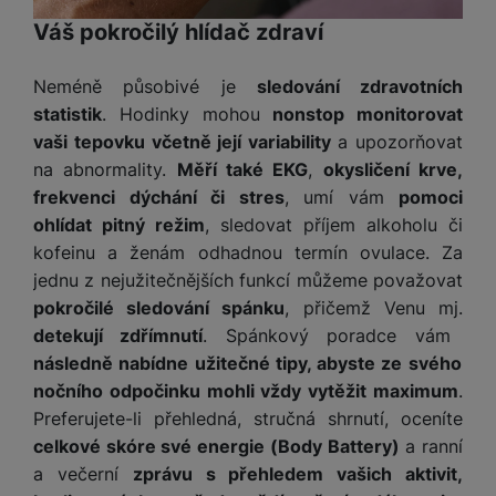
a
m
v
e
P
bi
Váš pokročilý hlídač zdraví
a
B
e
e
ř
ln
M
b
e
č
s
í
í
y
a
z
k
ni
Neméně působivé je
sledování zdravotních
s
t
ši
t
d
y
c
statistik
. Hodinky mohou
nonstop monitorovat
l
el
a
o
r
e
u
vaši tepovku včetně její variability
a upozorňovat
e
p
h
á
k
š
f
na abnormality.
Měří také EKG
,
okysličení krve,
o
y
t
t
e
o
frekvenci dýchání či stres
, umí vám
pomoci
dl
o
a
n
n
S
ohlídat pitný režim
, sledovat příjem alkoholu či
o
v
bl
s
y
l
ž
é
kofeinu a ženám odhadnou termín ovulace. Za
e
t
u
k
n
jednu z nejužitečnějších funkcí můžeme považovat
t
P
v
n
y
a
ů
ří
pokročilé sledování spánku
, přičemž Venu mj.
í
e
p
b
m
s
detekují zdřímnutí
. Spánkový poradce vám
p
č
o
íj
l
r
následně nabídne užitečné tipy, abyste ze svého
n
S
d
e
u
o
í
nočního odpočinku mohli vždy vytěžit maximum
.
I
m
č
š
A
c
Preferujete-li přehledná, stručná shrnutí, oceníte
M
y
k
e
p
l
k
š
y
celkové skóre své energie (Body Battery)
a ranní
n
p
o
a
a večerní
zprávu s přehledem vašich aktivit,
s
l
T
n
N
rt