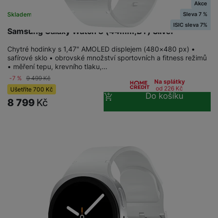
Akce
Sleva 7 %
Skladem
na 1 prodejně
ISIC sleva 7%
Samsung Galaxy Watch 8 (44mm,BT) Silver
Chytré hodinky s 1,47" AMOLED displejem (480×480 px) •
safírové sklo • obrovské množství sportovních a fitness režimů
• měření tepu, krevního tlaku,…
-7 %
9 499
Kč
Na splátky
od 226
Kč
Ušetříte
700
Kč
Do košíku
8 799
Kč