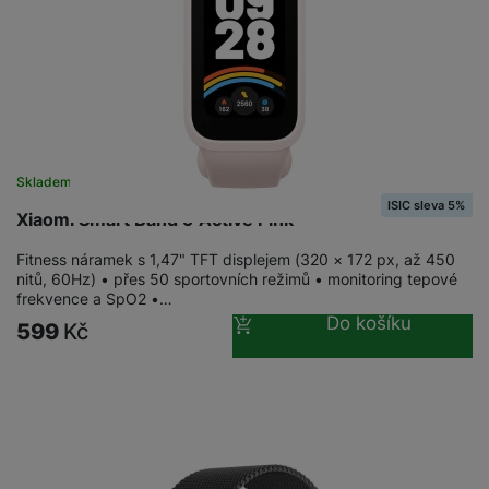
Skladem na prodejně
na 3 prodejnách
ISIC sleva 5%
Xiaomi Smart Band 9 Active Pink
Fitness náramek s 1,47" TFT displejem (320 × 172 px, až 450
nitů, 60Hz) • přes 50 sportovních režimů • monitoring tepové
frekvence a SpO2 •…
Do košíku
599
Kč