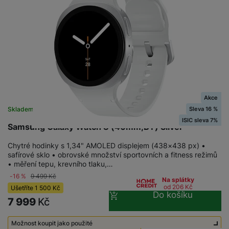
Akce
Sleva 16 %
Skladem na prodejně
na 23 prodejnách
ISIC sleva 7%
Samsung Galaxy Watch 8 (40mm,BT) Silver
Chytré hodinky s 1,34" AMOLED displejem (438×438 px) •
safírové sklo • obrovské množství sportovních a fitness režimů
• měření tepu, krevního tlaku,…
-16 %
9 499
Kč
Na splátky
od 206
Kč
Ušetříte
1 500
Kč
Do košíku
7 999
Kč
Možnost koupit jako použité