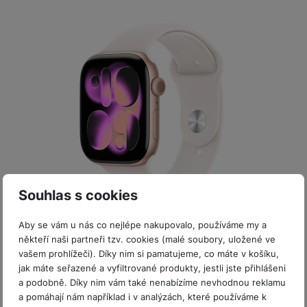
P
d
a
i
d
ří
n
m
č
i
s
i
ě
e
o
l
c
ť
u
e
o
H
š
P
v
e
e
P
o
é
r
n
ří
u
k
n
s
s
z
a
í
t
l
d
rt
p
v
u
r
y
ř
í
š
a
í
p
e
p
s
Souhlas s cookies
Skladem
na 6 prodejnách
r
n
r
l
o
s
o
Apple Watch Series 11 GPS 46mm Rose Gold…
u
Aby se vám u nás co nejlépe nakupovalo, používáme my a
A
t
A
š
někteří naši partneři tzv. cookies (malé soubory, uložené ve
ir
v
ir
Apple Watch Series 11 • stále zapnutý LTPO3 OLED Retina
e
displej (až 2 000 nitů) • čip Apple S10 • 46mm pouzdro z
vašem prohlížeči). Díky nim si pamatujeme, co máte v košíku,
P
í
p
n
hliníku • sportovní a fitness režimy…
jak máte seřazené a vyfiltrované produkty, jestli jste přihlášeni
o
p
o
s
a podobně. Díky nim vám také nenabízíme nevhodnou reklamu
11 190
Kč
d
r
d
Na splátky
t
a pomáhají nám například i v analýzách, které používáme k
od 288
Kč
s
o
s