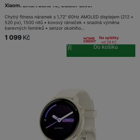
Xiaomi Smart Band 10, Glacier Silver
Chytrý fitness náramek s 1,72" 60Hz AMOLED displejem (212 ×
520 px), 1500 nitů • kovový rámeček • snadná výměna
barevných řemínků • senzor okolního…
1 099
Kč
Na splátky
od 28
Kč
Do košíku