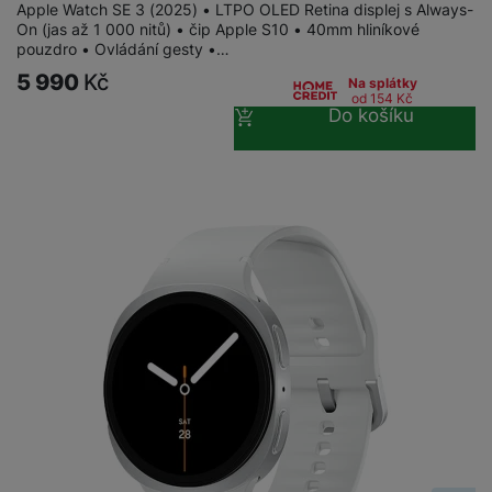
Apple Watch SE 3 (2025) • LTPO OLED Retina displej s Always-
On (jas až 1 000 nitů) • čip Apple S10 • 40mm hliníkové
pouzdro • Ovládání gesty •…
5 990
Kč
Na splátky
od 154
Kč
Do košíku