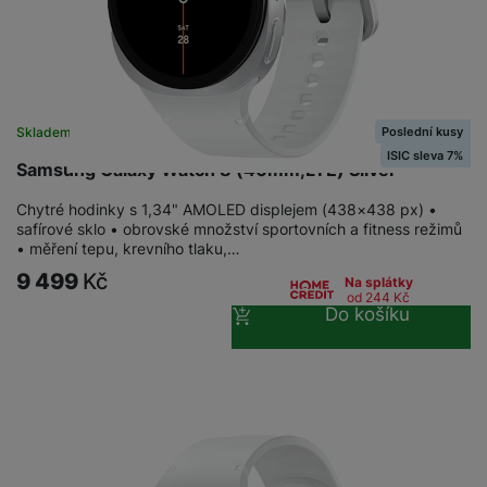
Poslední kusy
Skladem na prodejně
na 1 prodejně
ISIC sleva 7%
Samsung Galaxy Watch 8 (40mm,LTE) Silver
Chytré hodinky s 1,34" AMOLED displejem (438×438 px) •
safírové sklo • obrovské množství sportovních a fitness režimů
• měření tepu, krevního tlaku,…
9 499
Kč
Na splátky
od 244
Kč
Do košíku