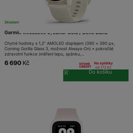
Skladem na prodejně
na 19 prodejnách
Garmin vívoactive 6, Lunar Gold / Bone Band
Chytré hodinky s 1,2" AMOLED displejem (390 × 390 px,
Corning Gorilla Glass 3, možnost Always-On) • pokročilé
zdravotní funkce (měření tepu, spánku,…
6 690
Kč
Na splátky
od 172
Kč
Do košíku