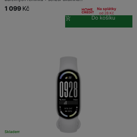
1 099
Kč
Na splátky
od 28
Kč
Do košíku
Skladem
na 13 prodejnách