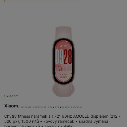
Použité - Zánovní - jako nové
4 490
Kč
Skladem
na 23 prodejnách
Xiaomi Smart Band 10, Mystic Rose
Chytrý fitness náramek s 1,72" 60Hz AMOLED displejem (212 ×
520 px), 1500 nitů • kovový rámeček • snadná výměna
barevných řemínků • senzor okolního…