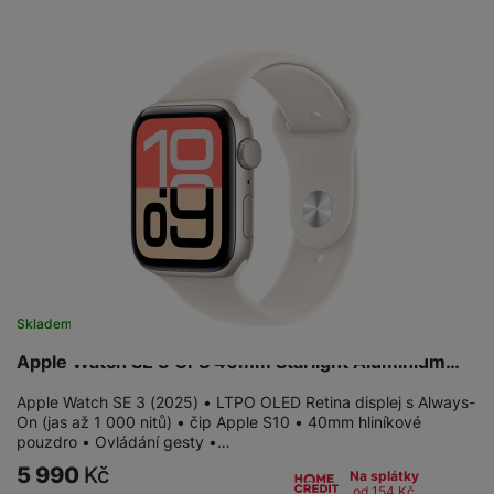
a
n
n
m
a
i
e
bí
c
r
je
e
y
ní
m
Skladem na prodejně
na 1 prodejně
Apple Watch SE 3 GPS 40mm Starlight Aluminium…
Apple Watch SE 3 (2025) • LTPO OLED Retina displej s Always-
On (jas až 1 000 nitů) • čip Apple S10 • 40mm hliníkové
pouzdro • Ovládání gesty •…
5 990
Kč
Na splátky
od 154
Kč