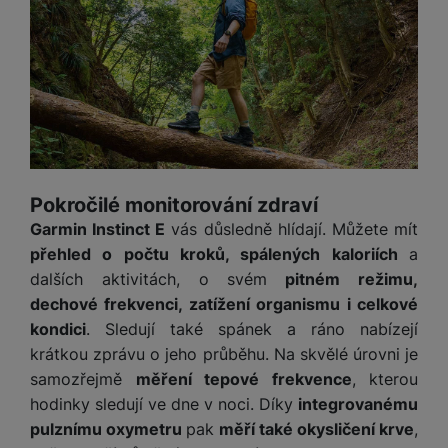
y
r
t
c
n
t
d
á
r
m
t
o
v
k
i
ř
O
in
s
a
o
k
m
í
y
c
e
u
k
kl
š
ni
a
o
k
e
b
t
y
a
n
t
bi
f
i
d
p
y
o
ln
o
č
o
r
a
r
í
t
e
o
o
b
y
t
o
r
t
a
el
a
L
S
o
a
t
Pokročilé monitorování zdraví
e
p
e
m
v
b
o
f
a
Garmin Instinct E
vás důsledně hlídají. Můžete mít
d
a
é
le
h
o
r
n
přehled o počtu kroků, spálených kaloriích
a
rt
k
t
y
n
á
i
dalších aktivitách, o svém
pitném režimu,
a
y
n
y
t
P
c
m
a
dechové frekvenci, zatížení organismu i celkové
ů
ř
e
D
e
n
kondici
. Sledují také spánek a ráno nabízejí
m
í
r
r
o
krátkou zprávu o jeho průběhu. Na skvělé úrovni je
P
s
ž
y
t
N
r
samozřejmě
měření tepové frekvence
, kterou
l
á
S
e
a
a
hodinky sledují ve dne v noci. Díky
integrovanému
u
D
k
t
b
b
č
š
pulznímu oxymetru
pak
měří také okysličení krve
,
a
y
a
o
í
k