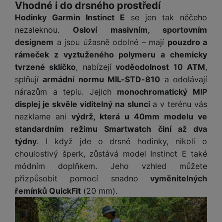
y
O
e
Vhodné i do drsného prostředí
t
y
é
t
o
ni
t
m
n
a
c
r
y
Hodinky Garmin Instinct E
se jen tak něčeho
p
o
t
t
ř
o
o
e
h
n
r
r
o
nezaleknou.
Osloví masivním, sportovním
o
e
bi
t
pi
r
O
í
s
y,
a
r
designem
a jsou úžasně odolné – mají
pouzdro a
b
ln
e
lá
a
c
s
t
a
p
y
i
í
b
rámeček z vyztuženého polymeru a chemicky
t
n
h
t
e
u
a
č
t
o
tvrzené sklíčko
, nabízejí
voděodolnost 10 ATM
,
o
n
r
o
S
n
di
r
e
el
o
r
á
a
splňují
armádní normu MIL-STD-810
a odolávají
l
m
y
o
á
e
k
y
s
n
y
nárazům a teplu. Jejich
monochromatický MIP
a
F
s
t
f
ů
K
kl
n
rt
displej je skvěle viditelný na slunci
a v terénu vás
o
y
y
S
o
m
D
u
a
é
m
t
st
nezklame ani
výdrž, která u 40mm modelu ve
p
n
o
c
p
f
Vi
o
o
é
P
standardním režimu Smartwatch činí až dva
o
y
k
h
r
ól
P
d
ni
m
ří
rt
týdny
. I když jde o drsné hodinky, nikoli o
o
y
o
ie
o
P
e
t
B
y
s
o
v
ň
choulostivý šperk, zůstává model Instinct E také
c
a
u
o
o
o
a
l
v
a
s
h
t
z
módním doplňkem. Jeho vzhled můžete
čí
S
k
r
t
u
ní
c
k
y
v
d
t
l
přizpůsobit pomocí snadno
vyměnitelných
a
y
e
š
p
í
é
tr
r
r
a
u
m
řemínků QuickFit
(20 mm).
ri
e
o
s
s
é
z
a
č
c
e
e
n
m
t
p
h
e
,
e
h
r
p
s
ů
a
o
o
n
b
a
á