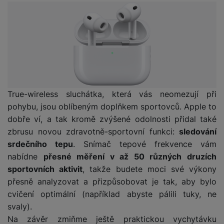
ří
c
e
ů
s
t
s
í
r
m
t
c
l
a
n
oj
h
u
d
P
í
á
P
š
a
ř
S
n
P
ří
e
p
í
S
k
ří
s
n
t
s
D
y
sl
l
s
é
l
d
u
u
t
r
u
is
True-wireless sluchátka, která vás neomezují při
š
š
v
y
š
k
pohybu, jsou oblíbeným doplňkem sportovců. Apple to
e
e
í
e
y
n
n
dobře ví, a tak kromě zvýšené odolnosti přidal také
M
p
n
st
s
ik
zbrusu novou zdravotně-sportovní funkci:
sledování
r
S
s
ví
t
r
o
srdečního tepu
. Snímač tepové frekvence vám
S
t
p
v
o
s
D
nabídne
přesné měření v až 50 různých druzích
v
r
í
f
p
d
í
sportovních aktivit
, takže budete moci své výkony
o
p
o
o
is
p
přesně analyzovat a přizpůsobovat je tak, aby bylo
M
r
n
t
k
r
cvičení optimální (například abyste pálili tuky, ne
a
o
y
ř
y
o
c
l
svaly).
e
a
e
P
Na závěr zmiňme ještě praktickou vychytávku
b
u