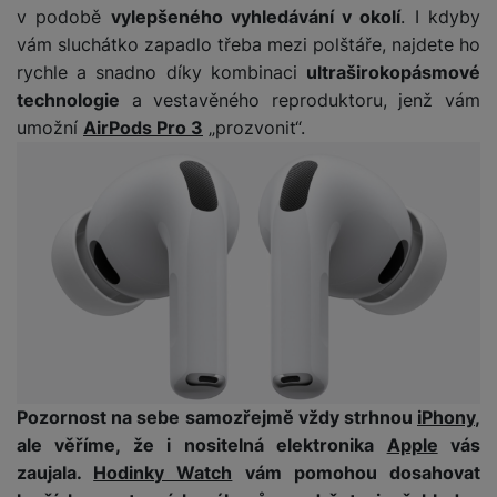
P
d
a
v podobě
vylepšeného vyhledávání v okolí
. I kdyby
i
d
ří
n
m
č
vám sluchátko zapadlo třeba mezi polštáře, najdete ho
i
s
i
ě
e
o
rychle a snadno díky kombinaci
ultraširokopásmové
l
c
ť
u
technologie
a vestavěného reproduktoru, jenž vám
e
o
H
š
P
umožní
AirPods Pro 3
„prozvonit“.
v
e
e
P
o
é
r
n
ří
u
k
n
s
s
z
a
í
t
l
d
rt
p
v
u
r
y
ř
í
š
a
í
p
e
p
s
r
n
r
l
o
s
o
u
A
t
A
š
ir
v
ir
e
Pozornost na sebe samozřejmě vždy strhnou
iPhony
,
P
í
p
n
o
p
o
ale věříme, že i nositelná elektronika
Apple
vás
s
d
r
d
zaujala.
Hodinky Watch
vám pomohou dosahovat
t
s
o
s