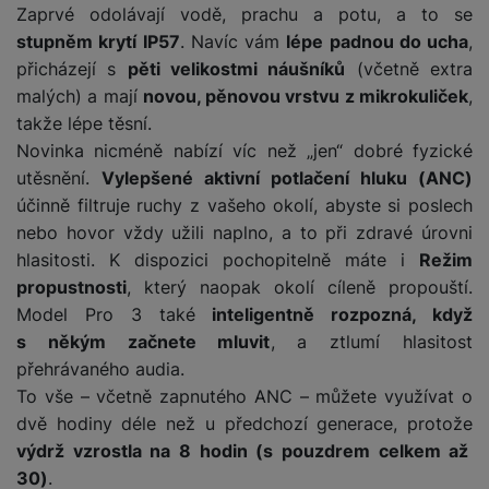
y
n
k
Zaprvé odolávají vodě, prachu a potu, a to se
a
e
t
a
y
d
stupněm krytí IP57
. Navíc vám
lépe padnou do ucha
,
r
v
N
b
t
přicházejí s
pěti velikostmi náušníků
(včetně extra
í
a
E
íj
P
o
k
b
malých) a mají
novou, pěnovou vrstvu z mikrokuliček
,
x
e
ří
r
d
íj
t
takže lépe těsní.
č
sl
y
o
e
e
Novinka nicméně nabízí víc než „jen“ dobré fyzické
k
u
m
č
r
y
š
utěsnění.
Vylepšené aktivní potlačení hluku (ANC)
B
á
k
n
(
e
a
účinně filtruje ruchy z vašeho okolí, abyste si poslech
c
y
í
2
n
t
nebo hovor vždy užili naplno, a to při zdravé úrovni
í
H
3
st
e
L
hlasitosti. K dispozici pochopitelně máte i
Režim
m
D
0
ví
ri
o
s
propustnosti
, který naopak okolí cíleně propouští.
D
V
p
e
k
p
d
Model Pro 3 také
inteligentně rozpozná, když
)
r
a
á
o
is
s někým začnete mluvit
, a ztlumí hlasitost
o
n
t
t
N
k
A
přehrávaného audia.
a
o
ř
a
y
p
To vše – včetně zapnutého ANC – můžete využívat o
p
r
e
b
pl
á
dvě hodiny déle než u předchozí generace, protože
y
E
b
íj
e
j
výdrž vzrostla na 8 hodin (s pouzdrem celkem až
x
i
e
W
P
e
t
č
30)
.
cí
a