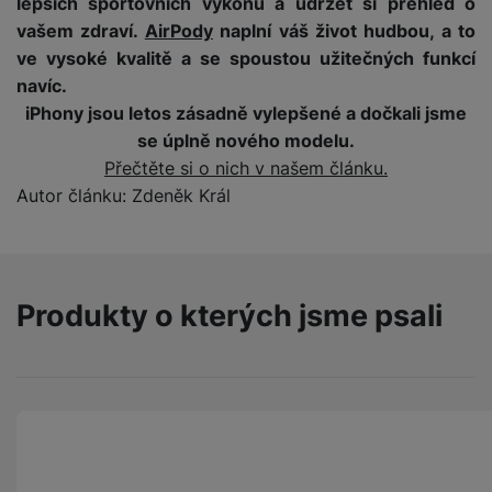
lepších sportovních výkonů a udržet si přehled o
v
p
vašem zdraví.
AirPody
naplní váš život hudbou, a to
í
r
ve vysoké kvalitě a se spoustou užitečných funkcí
a
P
H
navíc.
č
ř
e
iPhony jsou letos zásadně vylepšené a dočkali jsme
k
í
r
y
se úplně nového modelu.
s
ní
a
Přečtěte si o nich v našem článku.
l
m
s
u
Autor článku: Zdeněk Král
o
u
š
ni
š
e
t
i
n
o
č
s
r
Produkty o kterých jsme psali
k
t
y
y
v
í
H
P
p
e
ří
r
r
sl
o
n
u
t
í
š
e
o