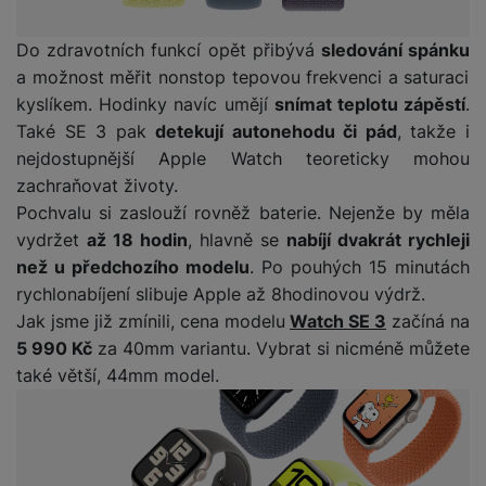
e
l
a
ti
o
j
y
n
e
s
v
k
e
a
s
Do zdravotních funkcí opět přibývá
sledování spánku
k
t
y
y
č
s
t
o
o
a možnost měřit nonstop tepovou frekvenci a saturaci
k
u
B
v
h
j
R
kyslíkem. Hodinky navíc umějí
snímat teplotu zápěstí
.
y
š
l
í
l
a
o
Také SE 3 pak
detekují autonehodu či pád
, takže i
i
e
e
n
u
F
nejdostupnější Apple Watch teoreticky mohou
č
s
N
d
y
t
P
ól
zachraňovat životy.
k
k
a
y
p
e
ří
ie
y
y
b
Pochvalu si zaslouží rovněž baterie. Nejenže by měla
r
r
sl
M
D
íj
vydržet
až 18 hodin
, hlavně se
nabíjí dvakrát rychleji
o
y
u
o
V
F
ig
e
t
než u předchozího modelu
. Po pouhých 15 minutách
š
bi
y
o
it
K
č
a
e
rychlonabíjení slibuje Apple až 8hodinovou výdrž.
le
s
t
ál
l
k
b
n
O
Jak jsme již zmínili, cena modelu
Watch SE 3
začíná na
a
o
ní
á
y
l
st
u
v
5 990 Kč
za 40mm variantu. Vybrat si nicméně můžete
p
f
v
d
e
ví
tf
a
o
také větší, 44mm model.
o
e
o
t
p
it
č
u
t
s
a
y
r
t
e
z
o
n
u
o
e
d
r
Kl
i
t
m
rs
r
á
á
c
a
o