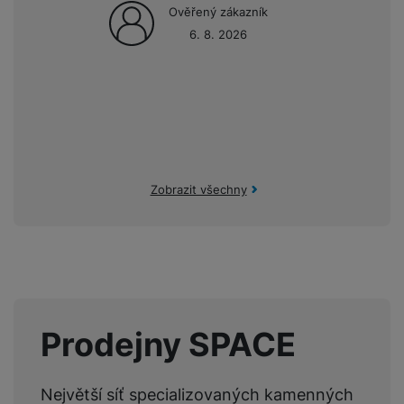
a
n
Ověřený zákazník
n
m
a
6. 8. 2026
i
e
bí
c
r
je
e
y
ní
m
Zobrazit všechny
Prodejny SPACE
Největší síť specializovaných kamenných