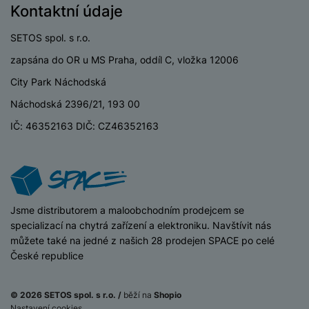
Kontaktní údaje
SETOS spol. s r.o.
zapsána do OR u MS Praha, oddíl C, vložka 12006
City Park Náchodská
Náchodská 2396/21, 193 00
IČ: 46352163 DIČ: CZ46352163
iSpace
Jsme distributorem a maloobchodním prodejcem se
specializací na chytrá zařízení a elektroniku. Navštívit nás
můžete také na jedné z našich 28 prodejen SPACE po celé
České republice
© 2026 SETOS spol. s r.o. /
běží na
Shopio
Nastavení cookies