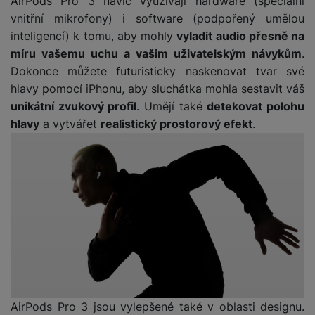
AirPods Pro 3 navíc využívají hardware (speciální
o
r
y
ří
K
R
vnitřní mikrofony) i software (podpořený umělou
n
y
/
s
a
y
e
inteligencí) k tomu, aby mohly
vyladit audio přesně na
a
n
l
b
c
p
míru vašemu uchu a vašim uživatelským návykům
.
o
u
e
h
P
ř
s
Dokonce můžete futuristicky naskenovat tvar své
š
l
l
ří
e
i
e
y
hlavy pomocí iPhonu, aby sluchátka mohla sestavit váš
o
s
d
č
n
unikátní zvukový profil
. Umějí také
detekovat polohu
n
l
s
R
e
s
a
u
hlavy
a vytvářet
realistický prostorový efekt
.
á
e
d
t
b
š
d
d
a
v
íj
e
k
u
t
í
e
n
y
k
p
č
s
P
c
r
F
k
t
T
ří
e
o
l
y
v
e
s
t
a
í
l
l
a
S
s
p
e
u
b
íť
h
r
k
š
l
o
d
o
o
e
e
v
i
i
n
n
t
é
s
AirPods Pro 3 jsou vylepšené také v oblasti designu.
P
v
s