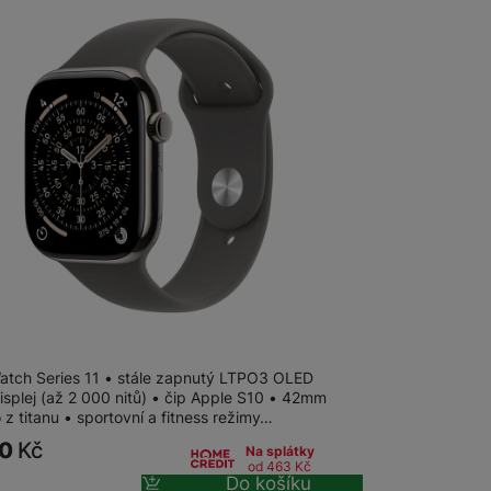
 obsahy nebo reklamy jak
Watch Series 11 GPS + Cellular 42mm
l…
atch Series 11 • stále zapnutý LTPO3 OLED
isplej (až 2 000 nitů) • čip Apple S10 • 42mm
z titanu • sportovní a fitness režimy…
90
Kč
Na splátky
od 463
Kč
Do košíku