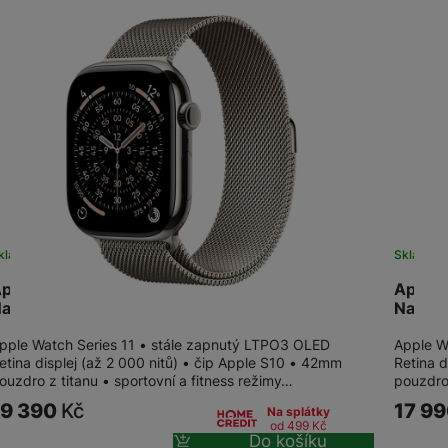
žíváme my nebo naši partneři, abychom vám mohli zobrazit vhodné
a stránkách třetích stran.
kladem
Skladem
pple Watch Series 11 GPS + Cellular 42mm
Apple 
atural…
Natura
pple Watch Series 11 • stále zapnutý LTPO3 OLED
Apple W
etina displej (až 2 000 nitů) • čip Apple S10 • 42mm
Retina d
ouzdro z titanu • sportovní a fitness režimy…
pouzdro 
19 390
Kč
17 9
Na splátky
od 499
Kč
Do košíku