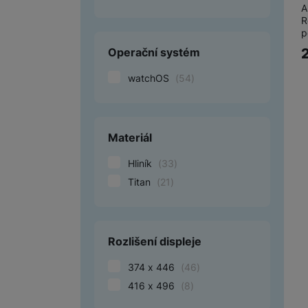
A
R
p
Operační systém
watchOS
(
54
)
Materiál
Hliník
(
33
)
Titan
(
21
)
Rozlišení displeje
374 x 446
(
46
)
416 x 496
(
8
)