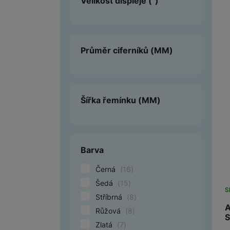
Velikost displeje
(")
Průměr ciferníků
(MM)
Šířka řemínku
(MM)
Barva
Černá
(
16
)
Šedá
(
15
)
S
Stříbrná
(
8
)
A
Růžová
(
8
)
S
Zlatá
(
7
)