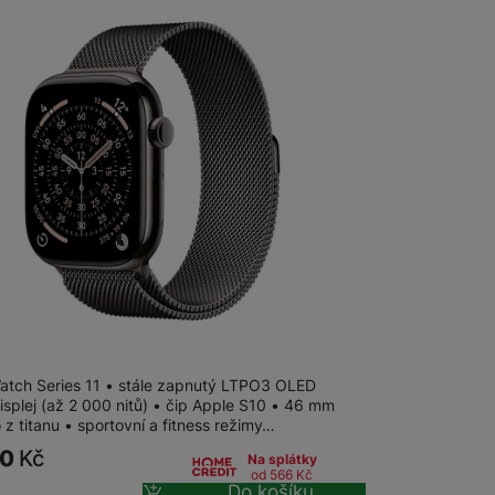
Watch Series 11 GPS + Cellular 46mm
atch Series 11 • stále zapnutý LTPO3 OLED
isplej (až 2 000 nitů) • čip Apple S10 • 46 mm
z titanu • sportovní a fitness režimy…
90
Kč
Na splátky
od 566
Kč
Do košíku