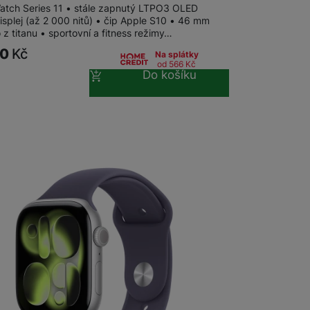
atch Series 11 • stále zapnutý LTPO3 OLED
isplej (až 2 000 nitů) • čip Apple S10 • 46 mm
z titanu • sportovní a fitness režimy…
90
Kč
Na splátky
od 566
Kč
Do košíku