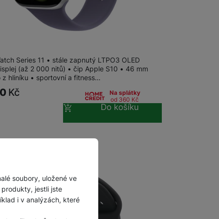
Watch Series 11 GPS + Cellular 46mm
…
atch Series 11 • stále zapnutý LTPO3 OLED
isplej (až 2 000 nitů) • čip Apple S10 • 46 mm
z hliníku • sportovní a fitness…
90
Kč
Na splátky
od 360
Kč
Do košíku
malé soubory, uložené ve
rodukty, jestli jste
lad i v analýzách, které