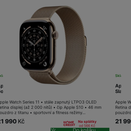
kladem
Skladem
pple Watch Series 11 GPS + Cellular 46mm
Apple 
old…
Slate…
pple Watch Series 11 • stále zapnutý LTPO3 OLED
Apple W
etina displej (až 2 000 nitů) • čip Apple S10 • 46 mm
Retina d
ouzdro z titanu • sportovní a fitness režimy…
pouzdro 
21 990
Kč
21 9
Na splátky
od 566
Kč
Do košíku