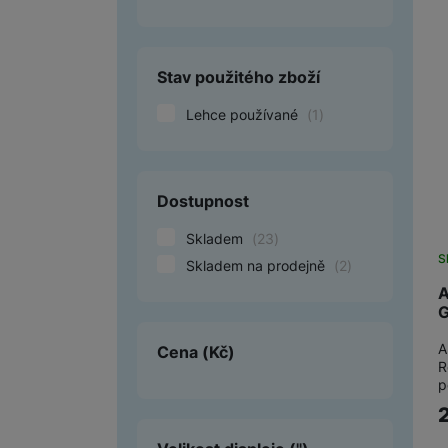
Smart
Stav použitého zboží
Ventilátory
Lehce používané
(
1
)
Počítače a notebooky
Herní zóna
Péče o zdraví a tělo
Dostupnost
Příslušenství
Skladem
(
23
)
S
Skladem na prodejně
(
2
)
Dárkové poukázky iSpace
A
G
Vrácené zboží
A
Cena
(Kč)
R
p