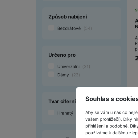
S
Způsob nabíjení
A
N
Bezdrátové
(
54
)
A
R
p
Určeno pro
Univerzální
(
31
)
Dámy
(
23
)
Souhlas s cookie
Tvar ciferníku
Aby se vám u nás co nejlé
Hranatý
(
54
)
vašem prohlížeči). Díky ni
přihlášeni a podobně. Dí
používáme k dalšímu zlep