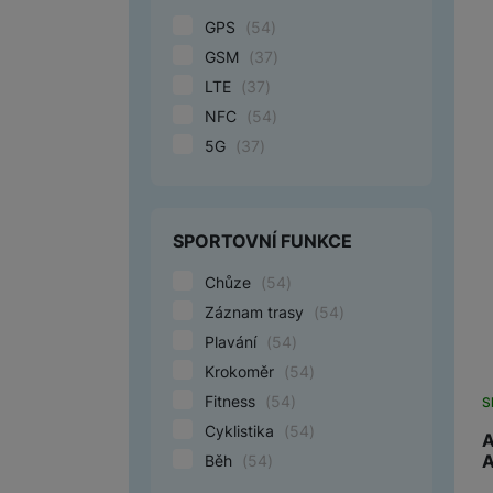
GPS
(
54
)
GSM
(
37
)
LTE
(
37
)
NFC
(
54
)
5G
(
37
)
SPORTOVNÍ FUNKCE
Chůze
(
54
)
Záznam trasy
(
54
)
Plavání
(
54
)
Krokoměr
(
54
)
Fitness
(
54
)
S
Cyklistika
(
54
)
A
A
Běh
(
54
)