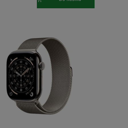
Watch Series 11 GPS + Cellular 46mm
l…