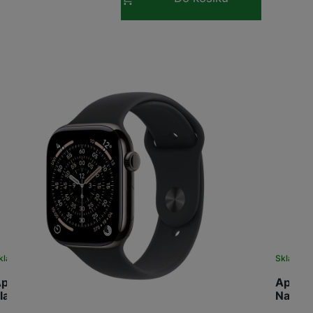
kladem
Skladem
pple Watch Series 11 GPS + Cellular 46mm
Apple 
late…
Natura