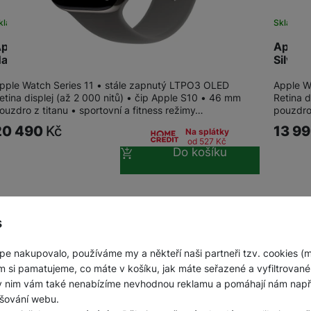
kladem
Skladem
pple Watch Series 11 GPS + Cellular 46mm
Apple 
atural…
Silver
pple Watch Series 11 • stále zapnutý LTPO3 OLED
Apple W
etina displej (až 2 000 nitů) • čip Apple S10 • 46 mm
Retina d
ouzdro z titanu • sportovní a fitness režimy…
pouzdro 
20 490
Kč
13 9
Na splátky
od 527
Kč
Do košíku
s
pe nakupovalo, používáme my a někteří naši partneři tzv. cookies (
m si pamatujeme, co máte v košíku, jak máte seřazené a vyfiltrované p
ky nim vám také nenabízíme nevhodnou reklamu a pomáhají nám napřík
šování webu.