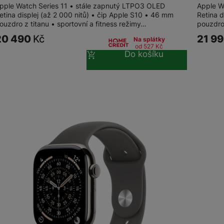
pple Watch Series 11 • stále zapnutý LTPO3 OLED
Apple W
etina displej (až 2 000 nitů) • čip Apple S10 • 46 mm
Retina d
ouzdro z titanu • sportovní a fitness režimy…
pouzdro 
20 490
Kč
21 9
Na splátky
od 527
Kč
Do košíku