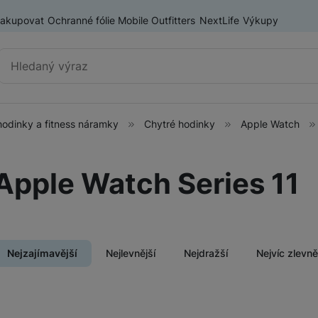
nakupovat
Ochranné fólie Mobile Outfitters
NextLife
Výkupy
Vyhledávání
hodinky a fitness náramky
Chytré hodinky
Apple Watch
Chytré hodinky a fitness
Chytré hodinky
náramky
Apple Watch Series 11
Fitness náramky
ry
Nejzajímavější
Nejlevnější
Nejdražší
Nejvíc zlevn
Produkty