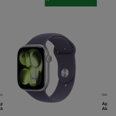
kladem
na 1 prodejně
Skladem
pple Watch Series 11 GPS 46mm Silver
Apple 
luminium…
Alumi