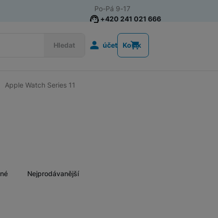
Po-Pá 9-17
+420 241 021 666
Uživatelská s
Hledat
účet
Košík
Apple Watch Series 11
Chytré prsteny
ěné
Nejprodávanější
Nalez