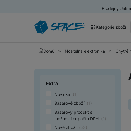
Prodejny
Jak 
Kategorie zboží
Akce a výprodej
Domů
Nositelná elektronika
Chytré 
Mobilní telefony
Nositelná elektronika
Extra
Upřesnit paramet
Televize
Novinka
(
1
)
Audio
Bazarové zboží
(
1
)
Domácí spotřebiče
Bazarový produkt s
Tablety
možnosti odpočtu DPH
(
1
)
Nové zboží
(
53
)
Foto