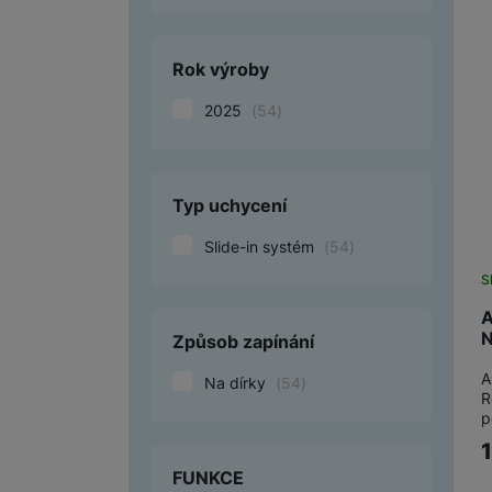
Marketingové cookies pou
Rok výroby
na našich stránkách, tak n
2025
(
54
)
Typ uchycení
Slide-in systém
(
54
)
S
A
N
Způsob zapínání
A
Na dírky
(
54
)
R
p
FUNKCE