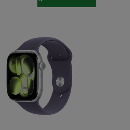
Watch Series 11 GPS 46mm Silver
nium…