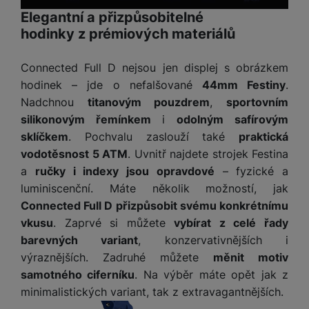
P
d
a
i
d
Elegantní a přizpůsobitelné
ří
n
Tyto cookies nám umožňují měření výkonu našeho webu i
m
č
i
s
hodinky z prémiových materiálů
Marketingové
Marketingové
-
abychom vás neobtěžovali nevhodnou
našich reklamních kampaní. Jejich pomocí určujeme počet
i
ě
e
o
l
reklamou
.
návštěv a zdroje návštěv našich internetových stránek. Data
c
ť
u
Povoleno
získaná pomocí těchto cookies zpracováváme souhrnně a
e
Connected Full D nejsou jen displej s obrázkem
o
H
š
P
anonymně, takže nejsme schopni identifikovat konkrétní
v
hodinek – jde o nefalšované
44mm Festiny
.
e
e
P
o
uživatele našeho webu.
é
r
Nadchnou
titanovým pouzdrem
,
sportovním
Marketingové cookies používáme my nebo naši partneři,
n
ří
u
k
n
abychom vám mohli zobrazit vhodné obsahy nebo reklamy jak
silikonovým řemínkem
i
odolným safírovým
s
s
z
a
í
na našich stránkách, tak na stránkách třetích stran.
sklíčkem
. Pochvalu zaslouží také
praktická
t
l
d
rt
p
v
u
r
vodotěsnost 5 ATM
. Uvnitř najdete strojek Festina
y
ř
í
š
a
a
ručky i indexy jsou opravdové
– fyzické a
í
p
e
p
luminiscenční. Máte několik možností, jak
s
r
n
r
Connected Full D přizpůsobit svému konkrétnímu
l
o
s
o
u
vkusu
. Zaprvé si můžete
vybírat z celé řady
A
t
A
š
barevných variant
, konzervativnějších i
ir
v
ir
e
výraznějších. Zadruhé můžete
měnit motiv
P
í
p
n
o
p
o
samotného ciferníku
. Na výběr máte opět jak z
s
d
r
d
minimalistických variant, tak z extravagantnějších.
t
s
o
s