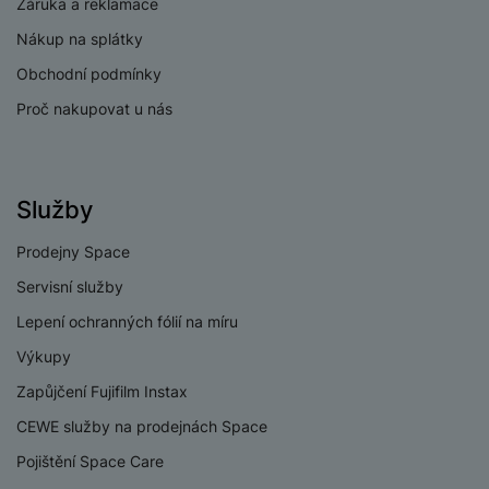
Záruka a reklamace
KONSTRUKCE
Nákup na splátky
Obchodní podmínky
Materiál
Titan
Proč nakupovat u nás
Voděodolnost do
5 ATM
Služby
BALENÍ
Prodejny Space
Servisní služby
Hmotnost balení
300 g
Lepení ochranných fólií na míru
Délka balení
18 CM
Výkupy
Šířka balení
18 CM
Zapůjčení Fujifilm Instax
Výška balení
18 CM
CEWE služby na prodejnách Space
Pojištění Space Care