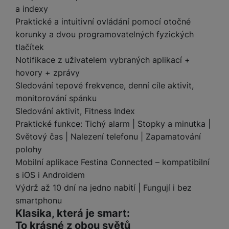
a
m
v
e
a indexy
P
bi
a
B
e
e
ř
ln
Praktické a intuitivní ovládání pomocí otočné
M
b
e
č
s
í
í
korunky a dvou programovatelných fyzických
y
a
z
k
ni
s
t
tlačítek
ši
t
d
y
c
l
el
a
o
r
Notifikace z uživatelem vybraných aplikací +
e
u
e
p
h
á
hovory + zprávy
k
š
f
o
y
t
t
Sledování tepové frekvence, denní cíle aktivit,
e
o
dl
o
a
monitorování spánku
n
n
S
o
v
bl
s
Sledování aktivit, Fitness Index
y
l
ž
é
e
t
u
Praktické funkce: Tichý alarm | Stopky a minutka |
k
n
t
P
v
n
Světový čas | Nalezení telefonu | Zapamatování
y
a
ů
ří
í
e
p
b
polohy
m
s
p
č
o
íj
Mobilní aplikace Festina Connected – kompatibilní
l
r
n
S
d
e
s iOS i Androidem
u
o
í
I
m
č
š
Výdrž až 10 dní na jedno nabití | Fungují i bez
A
c
M
y
k
e
p
smartphonu
l
k
š
y
n
p
Klasika, která je smart:
o
a
s
l
To krásné z obou světů
T
n
N
rt