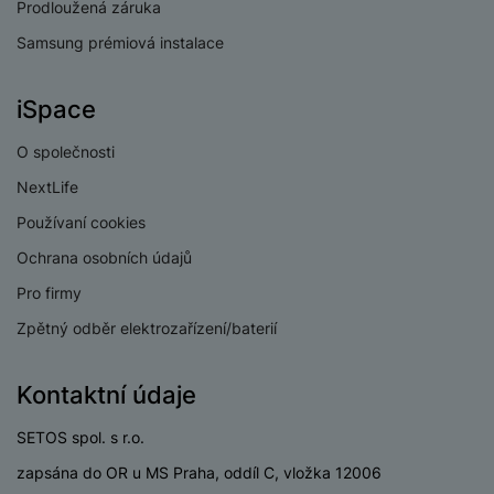
Prodloužená záruka
Samsung prémiová instalace
Řemínek
22 mm
iSpace
Šířka řemínku
(rychloupínací
stěžejka)
O společnosti
NextLife
Používaní cookies
Ochrana osobních údajů
Obsah balení
Pro firmy
Manuál • Nabíjecí kabel
Zpětný odběr elektrozařízení/baterií
Kontaktní údaje
SETOS spol. s r.o.
zapsána do OR u MS Praha, oddíl C, vložka 12006