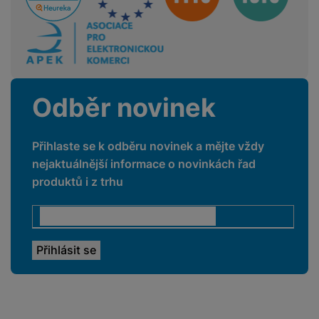
Vyměnitelný řemínek
Ano
Typ uchycení
Quick release
Způsob zapínání
Na dírky
Odběr novinek
Přihlaste se k odběru novinek a mějte vždy
ZDRAVOTNÍ FUNKCE
nejaktuálnější informace o novinkách řad
produktů i z trhu
Měření kalorií
Ano
Připomenutí pohybu
Ne
Monitoring spánku
Ano
Měření tepu
Ano
Měření krevního
Ne
tlaku