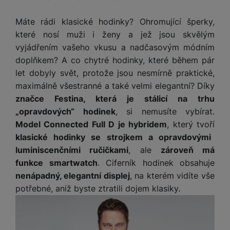
t
e
r
y
a
y
v
a
bí
Máte rádi klasické hodinky? Ohromující šperky,
K
í
F
c
je
P
které nosí muži i ženy a jež jsou skvělým
a
p
il
k
č
ří
b
vyjádřením vašeho vkusu a nadčasovým módním
r
t
p
k
s
e
o
doplňkem? A co chytré hodinky, které během pár
r
a
y
l
l
c
y
let dobyly svět, protože jsou nesmírně praktické,
d
k
u
y
h
maximálně všestranné a také velmi elegantní? Díky
y
c
š
K
a
y
h
e
značce Festina, která je stálicí na trhu
r
r
t
S
y
n
„opravdových“ hodinek
, si nemusíte vybírat.
y
e
r
o
tr
s
Model Connected Full D je hybridem
, který tvoří
t
d
é
ft
ý
t
k
klasické hodinky se strojkem a opravdovými
u
h
w
m
v
y
k
o
luminiscenčními ručičkami
, ale
zároveň má
a
h
í
c
d
r
funkce smartwatch
. Ciferník hodinek obsahuje
o
p
A
e
i
e
nenápadný, elegantní displej
, na kterém vidíte vše
di
r
d
n
n
o
potřebné, aniž byste ztratili dojem klasiky.
a
D
k
H
k
i
p
i
y
U
á
P
t
s
B
m
h
é
k
P