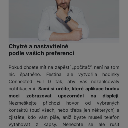
o
r
y
ří
K
R
n
y
/
s
a
y
e
a
n
l
b
c
p
o
u
e
h
P
ř
s
š
l
l
ří
e
i
e
y
o
s
d
č
n
n
l
Chytré a nastavitelné
s
R
e
s
a
u
podle vašich preferencí
á
e
d
t
b
š
d
d
a
v
íj
e
k
u
t
í
Pokud chcete mít na zápěstí „počítač“, není na tom
e
n
y
k
p
nic špatného. Festina ale vytvořila hodinky
č
s
P
c
r
F
Connected Full D tak, aby vás nezahlcovaly
k
t
T
ří
e
o
l
y
v
notifikacemi.
Sami si určíte, které aplikace budou
e
s
t
a
í
l
moci zobrazovat upozornění na displeji
.
l
a
S
s
p
e
u
Nezmeškejte příchozí hovor od vybraných
b
íť
h
r
k
š
kontaktů (buď všech, nebo třeba jen některých) a
l
o
d
o
o
e
e
zjistěte, kdo vám píše, aniž byste museli telefon
v
i
i
n
n
t
é
s
vytahovat z kapsy. Nenechte se ale rušit
P
v
s