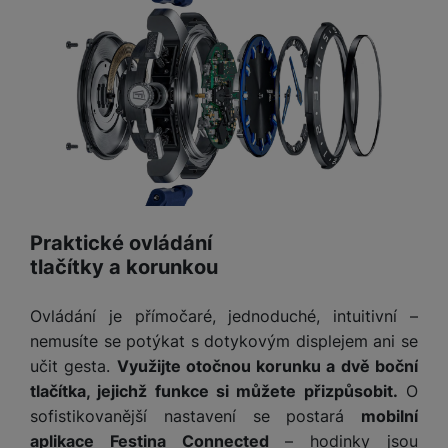
v
p
í
r
a
P
H
č
ř
e
k
í
r
y
s
ní
a
l
m
s
u
o
u
š
ni
š
e
t
i
Praktické ovládání
n
o
č
s
tlačítky a korunkou
r
k
t
y
y
v
Ovládání je přímočaré, jednoduché, intuitivní –
í
H
P
nemusíte se potýkat s dotykovým displejem ani se
p
e
ří
učit gesta.
Využijte otočnou korunku a dvě boční
r
r
sl
tlačítka, jejichž funkce si můžete přizpůsobit.
O
o
n
u
sofistikovanější nastavení se postará
mobilní
t
í
š
e
aplikace Festina Connected
– hodinky jsou
o