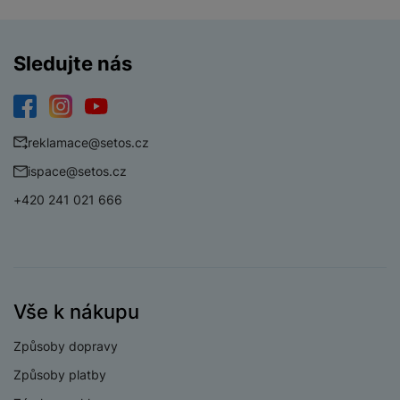
Sledujte nás
BATERIE
Facebook
Instagram
YouTube
Indikátor baterie
Ano
reklamace@setos.cz
Výdrž baterie
240 HOD
ispace@setos.cz
Způsob nabíjení
Magnetická kolébka
+420 241 021 666
KONEKTIVITA
Vše k nákupu
Bluetooth
Ano
Způsoby dopravy
Způsoby platby