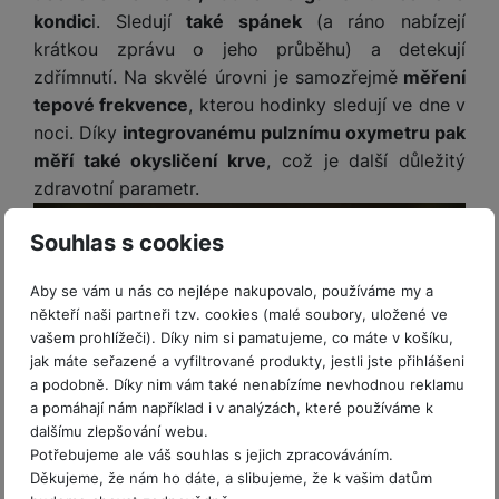
o
r
y
ří
K
kondic
i. Sledují
také spánek
(a ráno nabízejí
R
n
y
/
s
a
y
krátkou zprávu o jeho průběhu) a detekují
e
a
n
l
b
c
zdřímnutí. Na skvělé úrovni je samozřejmě
měření
p
o
u
e
h
P
tepové frekvence
, kterou hodinky sledují ve dne v
ř
s
š
l
l
ří
noci. Díky
integrovanému pulznímu oxymetru pak
e
i
e
y
o
s
d
č
měří také okysličení krve
, což je další důležitý
n
n
l
s
R
e
s
zdravotní parametr.
a
u
á
e
d
t
b
š
d
d
a
v
Souhlas s cookies
íj
e
k
u
t
í
e
n
y
k
p
Aby se vám u nás co nejlépe nakupovalo, používáme my a
č
s
P
c
r
F
někteří naši partneři tzv. cookies (malé soubory, uložené ve
k
t
T
ří
e
o
l
vašem prohlížeči). Díky nim si pamatujeme, co máte v košíku,
y
v
e
s
t
a
jak máte seřazené a vyfiltrované produkty, jestli jste přihlášeni
í
l
l
a
S
s
a podobně. Díky nim vám také nenabízíme nevhodnou reklamu
p
e
u
b
íť
h
a pomáhají nám například i v analýzách, které používáme k
r
k
š
l
dalšímu zlepšování webu.
o
d
o
o
e
e
Potřebujeme ale váš souhlas s jejich zpracováváním.
v
i
i
n
n
Děkujeme, že nám ho dáte, a slibujeme, že k vašim datům
t
é
s
Váš trenér i sparing partner
P
v
s