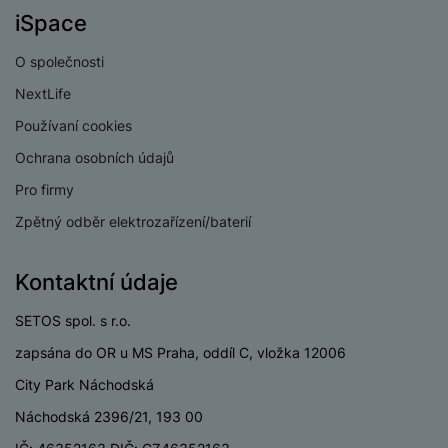
iSpace
eSIM
Ne
O společnosti
Wi-fi
Ne
NextLife
Bluetooth
Ano
Používaní cookies
Ochrana osobních údajů
Pro firmy
BATERIE
Zpětný odběr elektrozařízení/baterií
Indikátor baterie
Ano
Kontaktní údaje
Výdrž baterie
720 HOD
SETOS spol. s r.o.
Způsob nabíjení
Kabelové
zapsána do OR u MS Praha, oddíl C, vložka 12006
City Park Náchodská
Náchodská 2396/21, 193 00
KONSTRUKCE