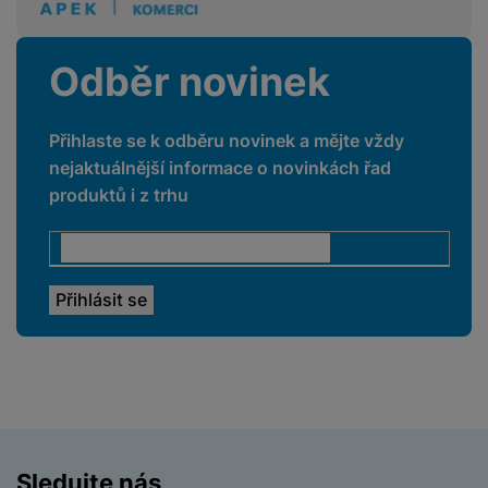
a
n
n
Cyklistika
Ano
m
a
i
e
bí
Fitness
Ano
Odběr novinek
c
r
je
e
Chůze
Ano
y
ní
m
Přihlaste se k odběru novinek a mějte vždy
Krokoměr
Ano
nejaktuálnější informace o novinkách řad
Outdoor
Ano
produktů i z trhu
Plavání
Ano
Turistika
Ano
Záznam trasy
Ano
ŘEMÍNEK
Sledujte nás
Barva řemínku
Šedá