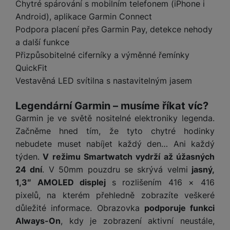
e
l
a
ti
Chytré spárování s mobilním telefonem (iPhone i
o
j
y
n
e
s
v
k
Android), aplikace Garmin Connect
e
a
s
k
t
y
y
Podpora placení přes Garmin Pay, detekce nehody
č
s
t
o
o
k
a další funkce
u
B
v
h
j
R
y
š
Přizpůsobitelné ciferníky a výměnné řemínky
l
í
l
a
o
i
e
QuickFit
e
n
u
F
č
s
N
Vestavěná LED svítilna s nastavitelným jasem
d
y
t
P
ól
k
k
a
y
p
e
ří
ie
y
y
b
r
r
sl
Legendární Garmin – musíme říkat víc?
M
D
íj
o
y
u
o
Garmin je ve světě nositelné elektroniky legenda.
V
F
ig
e
t
š
bi
y
Začněme hned tím, že tyto chytré hodinky
o
it
K
č
a
e
le
s
t
nebudete muset nabíjet každý den… Ani každý
ál
l
k
b
n
O
a
o
týden.
V režimu Smartwatch vydrží až úžasných
ní
á
y
l
st
u
v
p
f
v
d
24 dní
. V 50mm pouzdru se skrývá velmi
jasný,
e
ví
tf
a
o
o
e
o
1,3″ AMOLED displej
s rozlišením 416 × 416
t
p
it
č
u
t
s
a
y
r
pixelů, na kterém přehledně zobrazíte veškeré
t
e
z
o
n
u
o
důležité informace. Obrazovka
podporuje funkci
e
d
r
Kl
i
t
m
rs
Always-On
, kdy je zobrazení aktivní neustále,
r
á
á
c
a
o