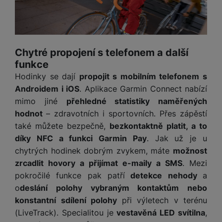
ří
c
e
Marketingové
ů
Marketingové
-
abychom vás neobtěžovali nevhodnou
našich reklamních kampaní. Jejich pomocí určujeme počet
s
t
s
í
r
reklamou
.
m
návštěv a zdroje návštěv našich internetových stránek. Data
t
c
l
a
Povoleno
n
získaná pomocí těchto cookies zpracováváme souhrnně a
oj
h
u
d
P
í
anonymně, takže nejsme schopni identifikovat konkrétní
á
P
š
a
ř
uživatele našeho webu.
S
n
P
ří
Chytré propojení s telefonem a další
e
Marketingové cookies používáme my nebo naši partneři,
p
í
S
k
ří
s
funkce
abychom vám mohli zobrazit vhodné obsahy nebo reklamy jak
n
t
s
D
y
sl
l
Hodinky se dají
propojit s mobilním telefonem s
na našich stránkách, tak na stránkách třetích stran.
s
é
l
d
u
u
t
Androidem i iOS
. Aplikace Garmin Connect nabízí
r
u
is
š
š
v
y
š
mimo jiné
přehledné statistiky naměřených
k
e
e
í
e
hodnot
– zdravotních i sportovních. Přes zápěstí
y
n
n
M
p
n
také můžete bezpečně,
bezkontaktně platit, a to
st
s
ik
r
S
s
díky NFC a funkci Garmin Pay
. Jak už je u
ví
t
r
o
S
t
p
v
chytrých hodinek dobrým zvykem, máte
možnost
o
s
D
v
r
í
f
zrcadlit hovory a přijímat e-maily a SMS
. Mezi
p
d
í
o
p
o
o
pokročilé funkce pak patří
detekce nehody
a
is
p
M
r
n
t
k
o
deslání polohy vybraným kontaktům nebo
r
a
o
y
ř
y
o
konstantní sdílení polohy
při výletech v terénu
c
l
e
a
(LiveTrack). Specialitou je
vestavěná LED svítilna
,
e
P
b
u