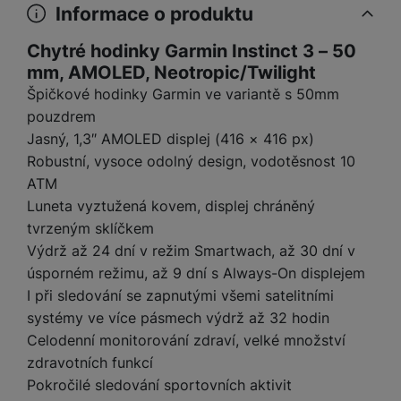
y
r
t
c
Informace o produktu
n
t
d
á
r
m
t
o
v
k
i
ř
O
in
s
a
o
k
m
í
Chytré hodinky Garmin Instinct 3 – 50
y
c
e
u
k
kl
š
ni
a
o
k
mm, AMOLED, Neotropic/Twilight
e
b
t
y
a
n
t
bi
f
i
Špičkové hodinky Garmin ve variantě s 50mm
d
p
y
o
ln
o
č
o
r
a
pouzdrem
r
í
t
e
o
o
b
y
Jasný, 1,3″ AMOLED displej (416 × 416 px)
t
o
r
t
a
Robustní, vysoce odolný design, vodotěsnost 10
el
a
L
S
o
a
t
e
ATM
p
e
m
v
b
o
f
a
d
Luneta vyztužená kovem, displej chráněný
a
é
le
h
o
r
n
tvrzeným sklíčkem
rt
k
t
y
n
á
i
Výdrž až 24 dní v režim Smartwach, až 30 dní v
a
y
n
y
t
P
c
m
a
úsporném režimu, až 9 dní s Always-On displejem
ů
ř
e
D
e
n
I při sledování se zapnutými všemi satelitními
m
í
r
r
o
systémy ve více pásmech výdrž až 32 hodin
P
s
ž
y
t
N
r
Celodenní monitorování zdraví, velké množství
l
á
S
e
a
a
zdravotních funkcí
u
D
k
t
b
b
č
š
a
y
a
Pokročilé sledování sportovních aktivit
o
í
k