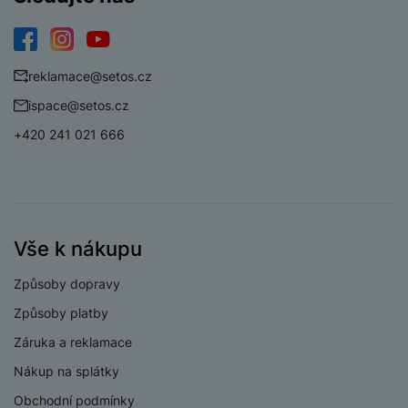
Materiál řemínku
Silikon
Facebook
Instagram
YouTube
Vyměnitelný řemínek
Ano
reklamace@setos.cz
Typ uchycení
QuickFit
ispace@setos.cz
+420 241 021 666
Způsob zapínání
Na dírky
ZDRAVOTNÍ FUNKCE
Vše k nákupu
Dechová cvičení
Ano
Způsoby dopravy
EKG
Ne
Způsoby platby
Záruka a reklamace
Detekce chrápání
Ne
Nákup na splátky
Měření kalorií
Ano
Obchodní podmínky