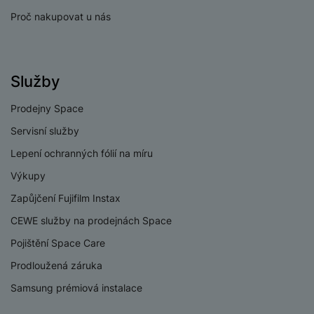
Měření saturace
Ano
Proč nakupovat u nás
kyslíku v krvi
Sledování
Ano
menstruačního cyklu
Služby
Detekce pádu
Ne
Připomenutí pohybu
Ano
Prodejny Space
Servisní služby
Monitoring spánku
Ano
Lepení ochranných fólií na míru
Měření úrovně stresu
Ano
Výkupy
Měření tepu
Ano
Zapůjčení Fujifilm Instax
Měření krevního
CEWE služby na prodejnách Space
Ne
tlaku
Pojištění Space Care
Prodloužená záruka
Samsung prémiová instalace
KONEKTIVITA