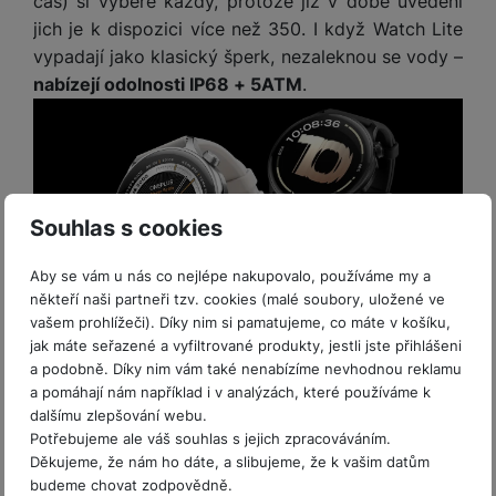
čas) si vybere každý, protože již v době uvedení
o
r
y
ří
K
R
jich je k dispozici více než 350. I když Watch Lite
n
y
/
s
a
y
e
vypadají jako klasický šperk, nezaleknou se vody –
a
n
l
b
c
p
nabízejí odolnosti IP68 + 5ATM
.
o
u
e
h
P
ř
s
š
l
l
ří
e
i
e
y
o
s
d
č
n
n
l
s
R
e
s
a
u
á
e
d
t
b
š
Souhlas s cookies
d
d
a
v
íj
e
k
u
t
í
e
n
Aby se vám u nás co nejlépe nakupovalo, používáme my a
y
k
p
č
s
P
někteří naši partneři tzv. cookies (malé soubory, uložené ve
c
r
F
k
t
T
ří
vašem prohlížeči). Díky nim si pamatujeme, co máte v košíku,
e
o
l
y
v
e
s
jak máte seřazené a vyfiltrované produkty, jestli jste přihlášeni
Váš trenér i sparing partner
t
a
í
l
a podobně. Díky nim vám také nenabízíme nevhodnou reklamu
l
a
S
s
p
e
a pomáhají nám například i v analýzách, které používáme k
u
b
íť
h
Hodinky fungují jako
pokročilý sportovní tracker
.
r
dalšímu zlepšování webu.
k
š
l
o
d
Měří jak obvyklé údaje, typicky tedy vaši tepovou
o
Potřebujeme ale váš souhlas s jejich zpracováváním.
o
e
e
v
i
i
frekvenci, tak
pokročilá data, jako může být
Děkujeme, že nám ho dáte, a slibujeme, že k vašim datům
n
n
t
é
s
P
budeme chovat zodpovědně.
například počet podání, forehandů či backhandů v
v
s