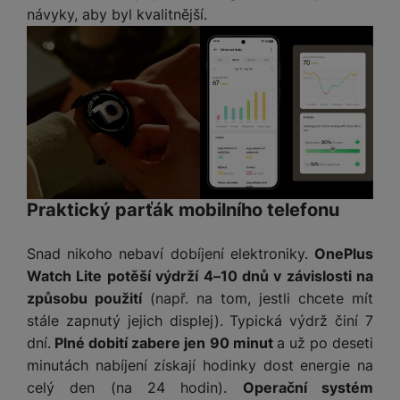
P
d
a
i
návyky, aby byl kvalitnější.
d
ří
n
m
č
i
s
i
ě
e
o
l
c
ť
u
e
o
H
š
P
v
e
e
P
o
é
r
n
ří
u
k
n
s
s
z
a
í
t
l
d
rt
p
v
u
r
y
Praktický parťák mobilního telefonu
ř
í
š
a
í
p
e
p
s
Snad nikoho nebaví dobíjení elektroniky.
OnePlus
r
n
r
l
Watch Lite potěší výdrží 4–10 dnů v závislosti na
o
s
o
u
A
t
A
způsobu použití
(např. na tom, jestli chcete mít
š
ir
v
ir
stále zapnutý jejich displej). Typická výdrž činí 7
e
P
í
p
dní.
Plné dobití zabere jen 90 minut
a už po deseti
n
o
p
o
minutách nabíjení získají hodinky dost energie na
s
d
r
d
t
celý den (na 24 hodin).
Operační systém
s
o
s