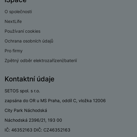
Měření saturace
Ano
O společnosti
kyslíku v krvi
NextLife
Sledování
Ano
menstruačního cyklu
Používaní cookies
Ochrana osobních údajů
Detekce pádu
Ne
Pro firmy
SOS tlačítko
Ne
Zpětný odběr elektrozařízení/baterií
Monitoring spánku
Ano
Měření úrovně stresu
Ano
Kontaktní údaje
Měření tepu
Ano
SETOS spol. s r.o.
Měření krevního
zapsána do OR u MS Praha, oddíl C, vložka 12006
Ne
tlaku
City Park Náchodská
Náchodská 2396/21, 193 00
IČ: 46352163 DIČ: CZ46352163