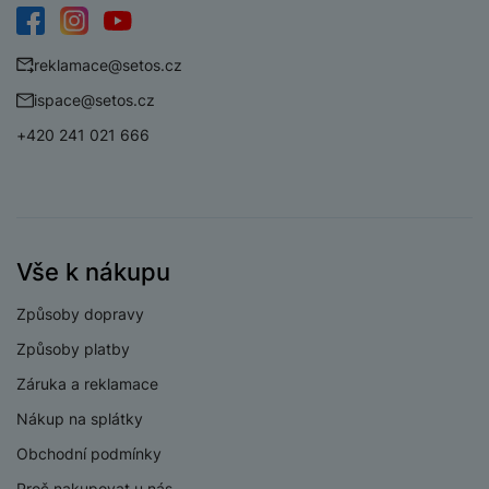
Jóga
Ano
Facebook
Instagram
YouTube
Krokoměr
Ano
reklamace@setos.cz
Outdoor
Ano
ispace@setos.cz
Vystoupaná patra
Ano
+420 241 021 666
Plavání
Ano
Turistika
Ano
Veslování
Ano
Vše k nákupu
Záznam trasy
Ano
Způsoby dopravy
Způsoby platby
Záruka a reklamace
ŘEMÍNEK
Nákup na splátky
Obchodní podmínky
Barva řemínku
Béžová
Proč nakupovat u nás