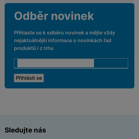
a
n
n
m
a
Odběr novinek
i
PROCESOR
e
bí
c
r
je
e
Procesor
BES2800BP
y
ní
Přihlaste se k odběru novinek a mějte vždy
m
nejaktuálnější informace o novinkách řad
produktů i z trhu
SPORTOVNÍ FUNKCE
Detekce zahájení
Ano
aktivity
Běh
Ano
Cyklistika
Ano
Fitness
Ano
Chůze
Ano
Sledujte nás