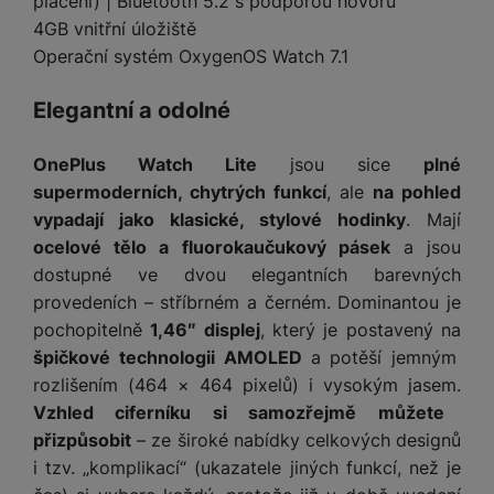
placení) | Bluetooth 5.2 s podporou hovorů
t
e
r
y
a
y
4GB vnitřní úložiště
v
a
bí
K
í
Operační systém OxygenOS Watch 7.1
F
c
je
P
a
p
il
k
č
ří
b
r
t
Elegantní a odolné
p
k
s
e
o
r
a
y
l
l
c
y
d
k
u
OnePlus Watch Lite
jsou sice
plné
y
h
y
c
š
supermoderních, chytrých funkcí
, ale
na pohled
K
a
y
h
e
vypadají jako klasické, stylové hodinky
. Mají
r
r
t
S
y
n
y
e
ocelové tělo a fluorokaučukový pásek
a jsou
r
o
tr
s
t
d
é
dostupné ve dvou elegantních barevných
ft
ý
t
k
u
h
w
provedeních – stříbrném a černém. Dominantou je
m
v
y
k
o
a
pochopitelně
1,46″ displej
, který je postavený na
h
í
c
d
r
o
p
špičkové technologii AMOLED
a potěší jemným
A
e
i
e
di
r
d
rozlišením (464 × 464 pixelů) i vysokým jasem.
n
n
o
a
D
Vzhled ciferníku si samozřejmě můžete
k
H
k
i
p
i
přizpůsobit
– ze široké nabídky celkových designů
y
U
á
P
t
s
i tzv. „komplikací“ (ukazatele jiných funkcí, než je
B
m
h
é
k
P