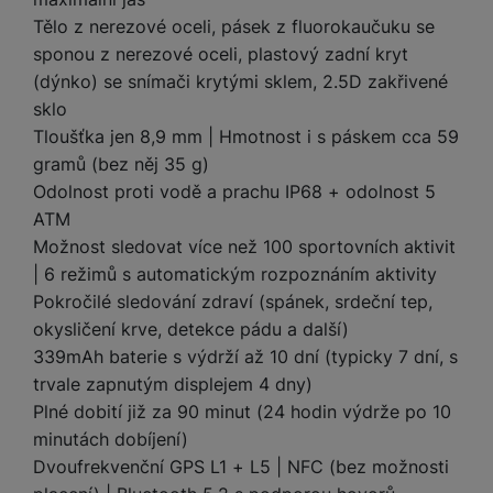
a
m
v
e
P
bi
Tělo z nerezové oceli, pásek z fluorokaučuku se
a
B
e
e
ř
ln
sponou z nerezové oceli, plastový zadní kryt
M
b
e
č
s
í
í
y
a
z
(dýnko) se snímači krytými sklem, 2.5D zakřivené
k
ni
s
t
ši
t
d
sklo
y
c
l
el
a
o
r
e
Tloušťka jen 8,9 mm | Hmotnost i s páskem cca 59
u
e
p
h
á
k
gramů (bez něj 35 g)
š
f
o
y
t
t
e
o
Odolnost proti vodě a prachu IP68 + odolnost 5
dl
o
a
n
n
S
ATM
o
v
bl
s
y
l
Možnost sledovat více než 100 sportovních aktivit
ž
é
e
t
u
k
n
| 6 režimů s automatickým rozpoznáním aktivity
t
P
v
n
y
a
Pokročilé sledování zdraví (spánek, srdeční tep,
ů
ří
í
e
p
b
m
okysličení krve, detekce pádu a další)
s
p
č
o
íj
l
339mAh baterie s výdrží až 10 dní (typicky 7 dní, s
r
n
S
d
e
u
o
trvale zapnutým displejem 4 dny)
í
I
m
č
š
A
c
Plné dobití již za 90 minut (24 hodin výdrže po 10
M
y
k
e
p
l
minutách dobíjení)
k
š
y
n
p
o
a
Dvoufrekvenční GPS L1 + L5 | NFC (bez možnosti
s
l
T
n
N
rt