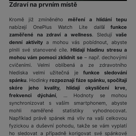
Marketingové
ří
c
e
ů
Zdraví na prvním místě
s
reklamou
.
t
návštěv a zdroje návštěv našich internetových stránek. Data
s
í
r
m
t
Povoleno
získaná pomocí těchto cookies zpracováváme souhrnně a
c
l
a
n
oj
anonymně, takže nejsme schopni identifikovat konkrétní
Kromě již zmíněného
měření a hlídání tepu
h
u
d
P
í
á
P
uživatele našeho webu.
nabízejí OnePlus Watch Lite dalš
í funkce
š
a
ř
S
Marketingové cookies používáme my nebo naši partneři,
n
P
ří
e
p
zaměřené na zdraví a wellness
. Sledují
vaše
í
S
abychom vám mohli zobrazit vhodné obsahy nebo reklamy jak
k
ří
s
n
t
s
denní aktivity
a mohou vás pobídnout, abyste
D
na našich stránkách, tak na stránkách třetích stran.
y
sl
l
s
é
l
d
plnili své stanovené cíle.
Hlídají hladinu stresu a
u
u
t
r
u
is
mohou vám pomoci zklidnit se
– např. dechovými
š
š
v
y
š
k
e
e
cvičeními. Velmi oblíbená a ze zdravotního
í
e
y
n
n
hlediska velmi užitečná je
funkce sledování
M
p
n
st
s
ik
spánku
. Hodinky
rozpoznají fáze spánku, spočítají
r
S
s
ví
t
r
o
skóre jeho kvality, hlídají okysličení krve,
S
t
p
v
o
s
D
v
frekvenci dýchání
, … Hodnoty se mohou
r
í
f
p
d
í
synchronizovat s vaším smartphonem, abyste
o
p
o
o
is
p
mohli naměřené statistiky vyhodnocovat.
M
r
n
t
k
r
Například právě spánek má vliv na vaši celkovou
a
o
y
ř
y
o
c
l
fyzickou a duševní pohodu, takže se vám vyplatí
e
a
e
P
ho sledovat a případně korigovat své spánkové
b
u