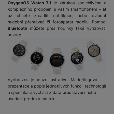
v
OxygenOS Watch 7.1
je zárukou spolehlivého a
p
í
komplexního propojení s vaším smartphonem – ať
r
a
už chcete zrcadlit notifikace, nebo ovládat
P
H
č
hudební přehrávač či fotoaparát mobilu. Pomocí
ř
e
k
í
Bluetooth
můžete přes hodinky také vyřizovat
r
y
s
hovory.
ní
a
l
m
s
u
o
u
š
ni
š
e
t
i
n
o
č
s
r
k
t
y
y
v
Vyobrazení je pouze ilustrativní. Marketingová
í
H
prezentace a popis jednotlivých funkcí, technologií
P
p
e
ří
a specifikací vychází z data představení nebo
r
r
sl
uvedení produktu na trh.
o
n
u
t
í
š
e
o