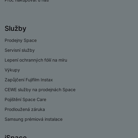
Materiál řemínku
Fluoroelastomer
Vyměnitelný řemínek
Ano
Služby
Šířka řemínku
22 MM
Typ uchycení
Quick release
Prodejny Space
Servisní služby
Způsob zapínání
Na dírky
Lepení ochranných fólií na míru
Výkupy
Zapůjčení Fujifilm Instax
ZDRAVOTNÍ FUNKCE
CEWE služby na prodejnách Space
Dechová cvičení
Ano
Pojištění Space Care
Prodloužená záruka
EKG
Ano
Samsung prémiová instalace
Detekce chrápání
Ano
Měření kalorií
Ano
iSpace