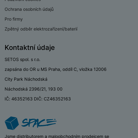
Ne
e
ří
tlaku
č
i
ri
z
Ochrana osobních údajů
o
o
e
e
v
Pro firmy
-
ní
é
P
v
Zpětný odběr elektrozařízení/baterií
s
ří
i
P
KONEKTIVITA
t
sl
d
o
o
Kontaktní údaje
u
e
w
Verze bluetooth
Bluetooth 5.4
l
š
o
e
y
SETOS spol. s r.o.
e
k
r
eSIM
Ne
n
a
b
zapsána do OR u MS Praha, oddíl C, vložka 12006
H
st
b
a
Wi-fi
Ne
e
City Park Náchodská
ví
e
n
r
p
l
k
Náchodská 2396/21, 193 00
n
r
y
y
í
IČ: 46352163 DIČ: CZ46352163
o
s
k
BATERIE
a
r
l
u
y
á
t
c
Kapacita baterie
550 MAH
v
o
hl
e
Výdrž baterie
288 HOD
k
o
iSpace
Jsme distributorem a maloobchodním prodejcem se
s