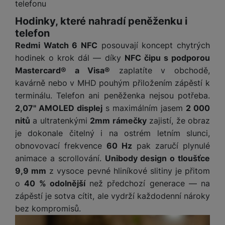
y
r
telefonu
t
c
n
t
d
á
r
m
t
o
v
k
i
ř
O
in
s
a
Hodinky, které nahradí peněženku i
o
k
m
í
y
c
e
u
k
kl
š
telefon
ni
a
o
k
e
b
t
y
a
n
t
Redmi Watch 6 NFC
posouvají koncept chytrých
bi
f
i
d
p
y
o
hodinek o krok dál — díky
NFC čipu s podporou
ln
o
č
o
r
a
r
í
t
Mastercard® a Visa®
zaplatíte v obchodě,
e
o
o
b
y
t
o
kavárně nebo v MHD pouhým přiložením zápěstí k
r
t
a
el
a
L
terminálu. Telefon ani peněženka nejsou potřeba.
S
o
a
t
e
p
e
m
2,07" AMOLED displej
s maximálním jasem
2 000
v
b
o
f
a
d
a
é
le
h
nitů
a ultratenkými
2mm rámečky
zajistí, že obraz
o
r
n
rt
k
t
y
je dokonale čitelný i na ostrém letním slunci,
n
á
i
a
y
n
obnovovací frekvence
60 Hz
pak zaručí plynulé
y
t
P
c
m
a
animace a scrollování.
Unibody design o tloušťce
ů
ř
e
D
e
n
m
í
9,9 mm
z vysoce pevné hliníkové slitiny je přitom
r
r
o
P
s
ž
o
40 % odolnější
než předchozí generace — na
y
t
N
r
l
á
S
zápěstí je sotva cítit, ale vydrží každodenní nároky
e
a
a
u
D
k
t
b
bez kompromisů.
b
č
š
a
y
a
o
í
k