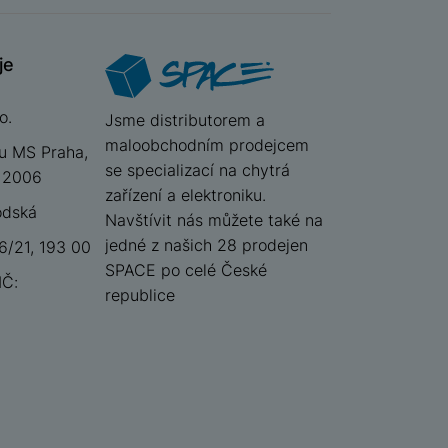
je
o.
iSpace
Jsme distributorem a
maloobchodním prodejcem
u MS Praha,
se specializací na chytrá
 12006
zařízení a elektroniku.
odská
Navštívit nás můžete také na
jedné z našich 28 prodejen
/21, 193 00
SPACE po celé České
IČ:
republice