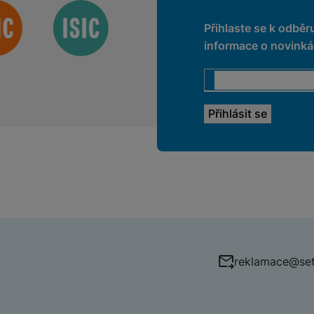
Přihlaste se k odběr
informace o novinkác
reklamace@set