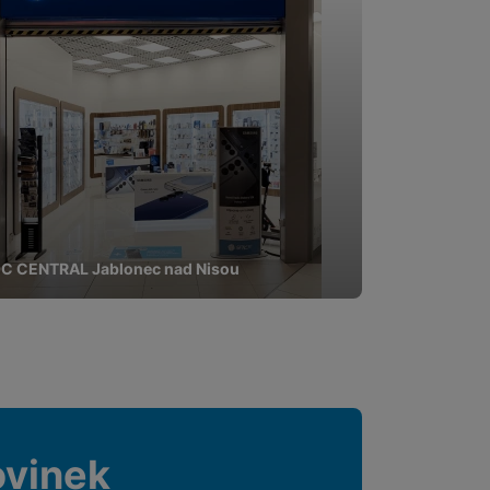
pomocí určujeme počet
 zpracováváme souhrnně a
 obsahy nebo reklamy jak
C CENTRAL Jablonec nad Nisou
ovinek