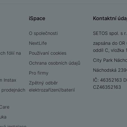
iSpace
Kontaktní úda
O společnosti
SETOS spol. s r.
NextLife
zapsána do OR 
oddíl C, vložka
h fólií na
Používaní cookies
City Park Nách
Ochrana osobních údajů
Náchodská 2396
Pro firmy
m Instax
IČ: 46352163 D
Zpětný odběr
CZ46352163
 prodejnách
elektrozařízení/baterií
 Care
uka
vá instalace