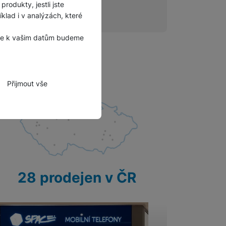
rodukty, jestli jste
Příslušenství pro
lad i v analýzách, které
autokamery
, že k vašim datům budeme
Přijmout vše
zbytné funkce.
hli spojit např. pomocí
28 prodejen v ČR
tovat vaše nastavení,
bně.