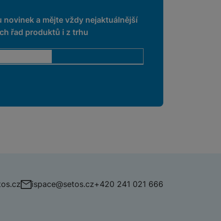
u novinek a mějte vždy nejaktuálnější
h řad produktů i z trhu
os.cz
ispace@setos.cz
+420 241 021 666