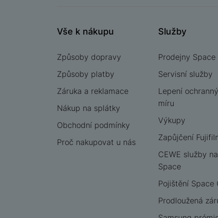
Vše k nákupu
Služby
Způsoby dopravy
Prodejny Space
Způsoby platby
Servisní služby
Záruka a reklamace
Lepení ochrannýc
míru
Nákup na splátky
Výkupy
Obchodní podmínky
Zapůjčení Fujifil
Proč nakupovat u nás
CEWE služby na
Space
Pojištění Space
Prodloužená zár
Samsung prémio