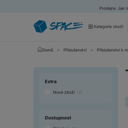
Prodejny
Jak 
Kategorie zboží
Akce a výprodej
Domů
Příslušenství
Příslušenství k 
Mobilní telefony
Nositelná elektronika
Extra
Upřesnit paramet
Televize
Nové zboží
(
2
)
Audio
Domácí spotřebiče
Tablety
Dostupnost
Foto