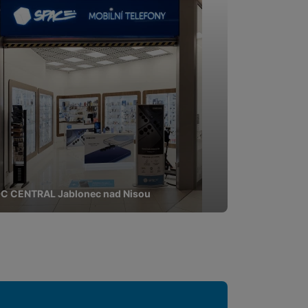
pomocí určujeme počet
 zpracováváme souhrnně a
 obsahy nebo reklamy jak
C CENTRAL Jablonec nad Nisou