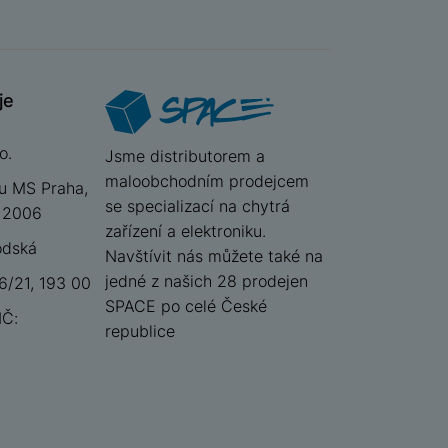
je
o.
iSpace
Jsme distributorem a
maloobchodním prodejcem
u MS Praha,
se specializací na chytrá
 12006
zařízení a elektroniku.
odská
Navštívit nás můžete také na
jedné z našich 28 prodejen
/21, 193 00
SPACE po celé České
IČ:
republice