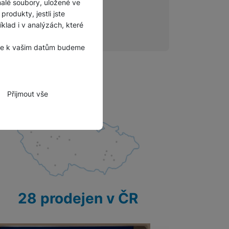
malé soubory, uložené ve
rodukty, jestli jste
lad i v analýzách, které
, že k vašim datům budeme
Přijmout vše
zbytné funkce.
hli spojit např. pomocí
28 prodejen v ČR
tovat vaše nastavení,
bně.