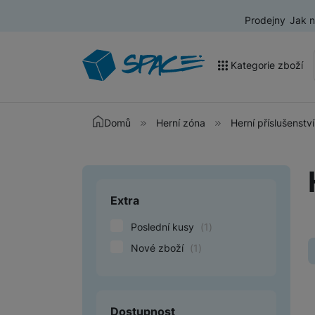
Prodejny
Jak 
Kategorie zboží
Akce a výprodej
Domů
Herní zóna
Herní příslušenství
Mobilní telefony
Nositelná elektronika
Extra
Upřesnit paramet
Televize
Poslední kusy
(
1
)
Audio
Nové zboží
(
1
)
Domácí spotřebiče
Tablety
Dostupnost
Foto