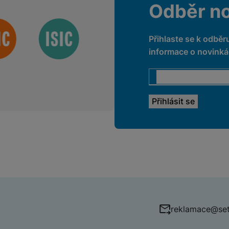
Odběr n
Přihlaste se k odběr
informace o novinkác
reklamace@set