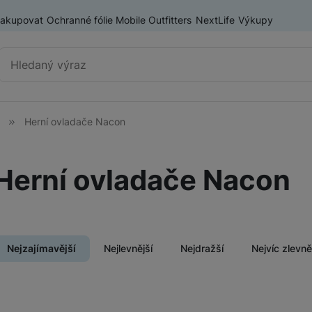
nakupovat
Ochranné fólie Mobile Outfitters
NextLife
Výkupy
Vyhledávání
Herní ovladače Nacon
Herní konzole
PlayStation 5
Herní ovladače Nacon
Nintendo Switch
ry
ASUS ROG ALLY
Lenovo Legion
Nejzajímavější
Nejlevnější
Nejdražší
Nejvíc zlevn
Herní příslušenství
Herní ovladače
Produkty
Herní monitory