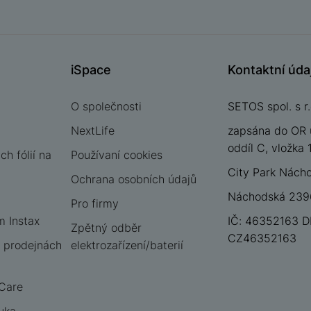
iSpace
Kontaktní úda
O společnosti
SETOS spol. s r.
NextLife
zapsána do OR 
oddíl C, vložka
h fólií na
Používaní cookies
City Park Nách
Ochrana osobních údajů
Náchodská 2396
Pro firmy
m Instax
IČ: 46352163 D
Zpětný odběr
CZ46352163
 prodejnách
elektrozařízení/baterií
 Care