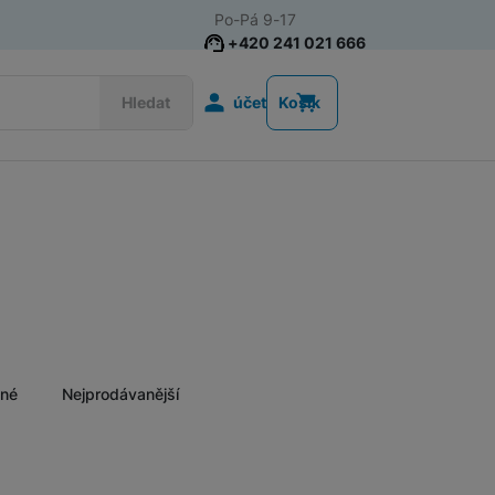
Po-Pá 9-17
+420 241 021 666
Uživatelská s
Hledat
účet
Košík
Herní projektory
ěné
Nejprodávanější
Nalez