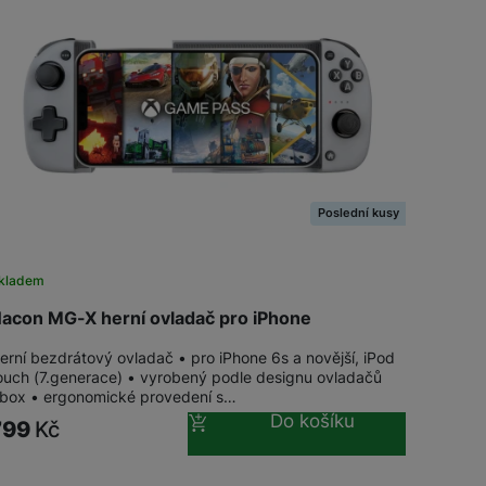
Dokovací stanice
Herní sluchátka
Herní myši
Herní klávesnice
Poslední kusy
Herní a počítačové židle
kladem
Herní stoly
acon MG-X herní ovladač pro iPhone
erní bezdrátový ovladač • pro iPhone 6s a novější, iPod
ouch (7.generace) • vyrobený podle designu ovladačů
box • ergonomické provedení s…
Do košíku
799
Kč