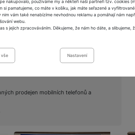
pe nakupovalo, používáme my a někteří naši partneři tzv. cookies (
m si pamatujeme, co máte v košíku, jak máte seřazené a vyfiltrované p
Zobrazit všechny
ky nim vám také nenabízíme nevhodnou reklamu a pomáhají nám napřík
šování webu.
las s jejich zpracováváním. Děkujeme, že nám ho dáte, a slibujeme
sů s kategoriemi cookies
 vše
Nastavení
ookies náš web nebude fungovat
.
jí váš průchod nákupním košíkem, porovnávání produktů a další ne
šířené funkce
funkce
-
abyste nemuseli vše nastavovat znovu a abyste se s námi mo
nných prodejen mobilních telefonů a
ráci s naším webem dokážeme ještě zpříjemnit. Dokážeme si zapama
li, jak se na webu chováte, a mohli náš web dále zlepšovat
.
ováním formulářů, umožní nám zobrazit služby jako je chat a podo