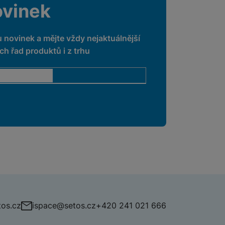
ovinek
u novinek a mějte vždy nejaktuálnější
h řad produktů i z trhu
os.cz
ispace@setos.cz
+420 241 021 666