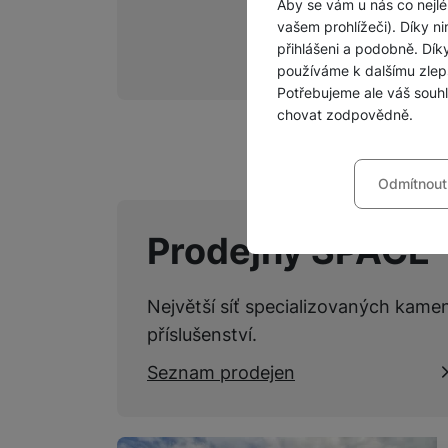
Aby se vám u nás co nejlé
vašem prohlížeči). Díky ni
přihlášeni a podobně. Dí
používáme k dalšímu zlep
Potřebujeme ale váš souh
chovat zodpovědně.
Nastavení souhla
Odmítnout
Technické
Technické
-
bez těchto c
VŽDY AKTIVNÍ
Prodejny SPACE
Technické cookies umožňu
Preferenční a roz
Preferenční a rozšířené 
Největší síť specializovaných kame
chatu
.
Povoleno
příslušenství.
Seznam prodejen
Díky těmto cookies vám p
Analytické
Analytické
-
abychom vědě
mohou vám pomoci s vyplň
Povoleno