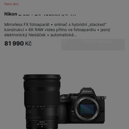
Není skladem
Nikon Z 6III + 24-105mm f/4-7.1
Mirrorless FX fotoaparát • snímač s hybridní „stacked“
konstrukcí • 6K RAW video přímo ve fotoaparátu • jasný
elektronický hledáček • automatické…
Nelze koupit
81 990
Kč