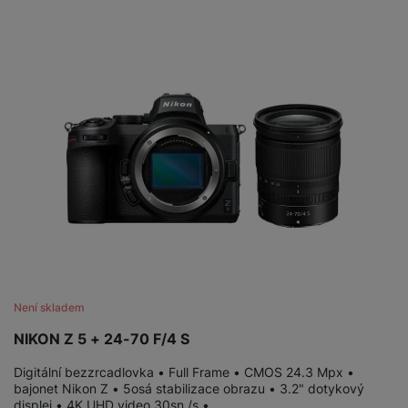
Není skladem
NIKON Z 5 + 24-70 F/4 S
Digitální bezzrcadlovka • Full Frame • CMOS 24.3 Mpx •
bajonet Nikon Z • 5osá stabilizace obrazu • 3.2" dotykový
displej • 4K UHD video 30sn./s •…