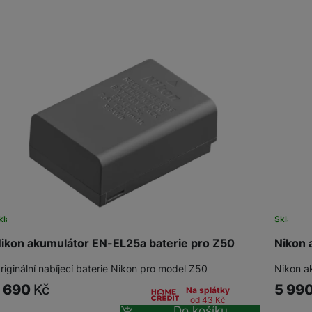
Adaptéry a předsádky
Kabely a redukce
HUB
Telekonvertory
Kabely
Baterie a napájecí adaptéry
Redukce
Příslušenství k domácím
Příslušenství pro lednice
spotřebičům
Příslušenství pro pračky a sušičky
kladem
Skladem
ikon akumulátor EN-EL25a baterie pro Z50
Nikon 
Příslušenství k vysavačům
riginální nabíjecí baterie Nikon pro model Z50
Nikon a
1 690
Kč
5 99
Na splátky
Herní příslušenství
Herní monitory
od 43
Kč
Do košíku