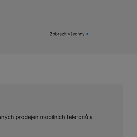
žíváme my nebo naši partneři, abychom vám mohli zobrazit vhodné
a stránkách třetích stran.
Zobrazit všechny
nných prodejen mobilních telefonů a