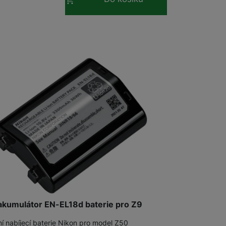
Držáky pro televize
Audio-video kabely
Rámečky pro Frame TV
Paměťové karty
MicroSDHC
MicroSDXC
Multimédia
adem
akumulátor EN-EL18d baterie pro Z9
ní nabíjecí baterie Nikon pro model Z50