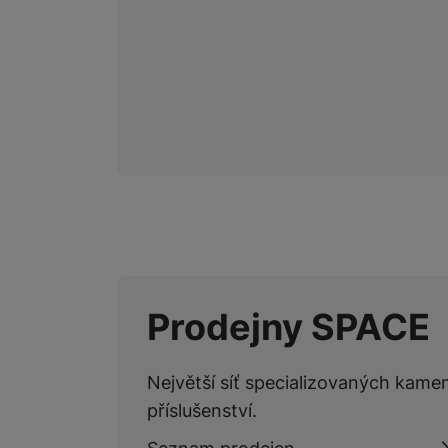
Marketingové cookies pou
na našich stránkách, tak n
Prodejny SPACE
Největší síť specializovaných kame
příslušenství.