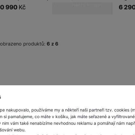
Nelze koupit
Jednorázové baterie
10 990
Kč
6 29
obrazeno produktů:
z
6
s
pe nakupovalo, používáme my a někteří naši partneři tzv. cookies (
m si pamatujeme, co máte v košíku, jak máte seřazené a vyfiltrované p
ky nim vám také nenabízíme nevhodnou reklamu a pomáhají nám napřík
šování webu.