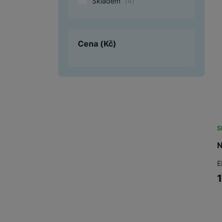
Skladem
(
4
)
Smart
Ventilátory
Cena
(Kč)
Počítače a notebooky
Herní zóna
Péče o zdraví a tělo
Příslušenství
S
Dárkové poukázky iSpace
N
Vrácené zboží
E