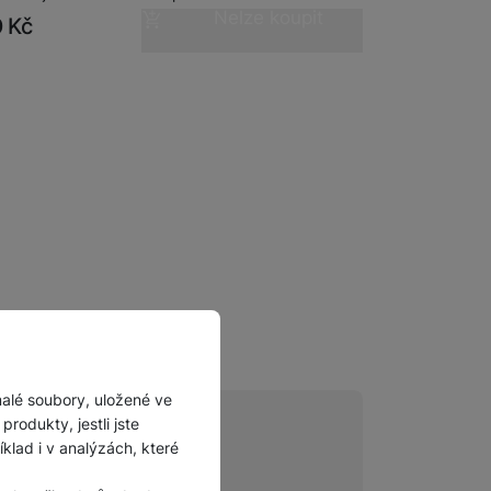
Nelze koupit
Příslušenství pro
0
Kč
autokamery
malé soubory, uložené ve
rodukty, jestli jste
lad i v analýzách, které