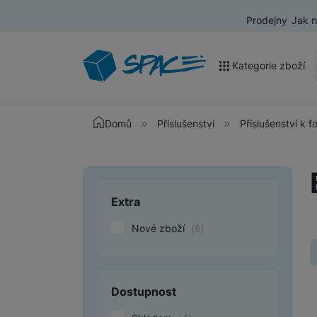
Prodejny
Jak 
Kategorie zboží
Akce a výprodej
Domů
Příslušenství
Příslušenství k 
Mobilní telefony
Nositelná elektronika
Extra
Upřesnit paramet
Televize
Nové zboží
(
6
)
Audio
Domácí spotřebiče
Tablety
Dostupnost
Foto