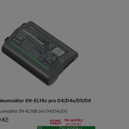
Příslušenství pro Mac
Disky/nosiče dat
Flash disky
Externí HDD disky
Paměťové karty
Externí SSD disky
SSD disky
Příslušenství pro audio
Pouzdra pro Airpods
akumulátor EN-EL18c pro D4/D4s/D5/D6
kumulátor EN-EL18B pro D4/D4s/D5
0
Kč
Na splátky
Příslušenství pro televize
Dálkové ovladače
od 154
Kč
Do košíku