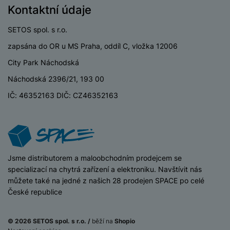
P
d
a
i
Kontaktní údaje
d
ří
n
m
č
i
s
i
ě
SETOS spol. s r.o.
e
o
l
c
ť
u
zapsána do OR u MS Praha, oddíl C, vložka 12006
e
o
H
š
P
v
City Park Náchodská
e
e
P
o
é
r
Náchodská 2396/21, 193 00
n
ří
u
k
n
s
s
z
IČ: 46352163 DIČ: CZ46352163
a
í
t
l
d
rt
p
v
u
r
y
ř
í
š
a
í
p
e
p
s
r
n
r
l
iSpace
Jsme distributorem a maloobchodním prodejcem se
o
s
o
u
specializací na chytrá zařízení a elektroniku. Navštívit nás
A
t
A
š
můžete také na jedné z našich 28 prodejen SPACE po celé
ir
v
ir
e
České republice
P
í
p
n
o
p
o
s
d
r
d
t
© 2026 SETOS spol. s r.o. /
běží na
Shopio
s
o
s