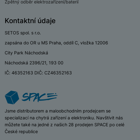
a
Zpětný odběr elektrozařízení/baterií
m
v
e
P
bi
a
B
e
e
ř
ln
M
b
e
č
s
í
Kontaktní údaje
í
y
a
z
k
ni
s
t
ši
t
d
y
c
l
SETOS spol. s r.o.
el
a
o
r
e
u
e
p
h
á
zapsána do OR u MS Praha, oddíl C, vložka 12006
k
š
f
o
y
t
t
City Park Náchodská
e
o
dl
o
a
n
n
S
Náchodská 2396/21, 193 00
o
v
bl
s
y
l
ž
é
e
IČ: 46352163 DIČ: CZ46352163
t
u
k
n
t
P
v
n
y
a
ů
ří
í
e
p
b
m
s
p
č
o
íj
l
r
n
S
d
e
u
o
í
iSpace
Jsme distributorem a maloobchodním prodejcem se
I
m
č
š
A
c
specializací na chytrá zařízení a elektroniku. Navštívit nás
M
y
k
e
p
l
můžete také na jedné z našich 28 prodejen SPACE po celé
k
š
y
n
p
o
České republice
a
s
l
T
n
N
rt