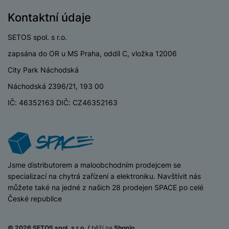
a
n
n
Kontaktní údaje
m
a
i
e
bí
c
SETOS spol. s r.o.
r
je
e
y
ní
zapsána do OR u MS Praha, oddíl C, vložka 12006
m
City Park Náchodská
Náchodská 2396/21, 193 00
IČ: 46352163 DIČ: CZ46352163
iSpace
Jsme distributorem a maloobchodním prodejcem se
specializací na chytrá zařízení a elektroniku. Navštívit nás
můžete také na jedné z našich 28 prodejen SPACE po celé
České republice
© 2026 SETOS spol. s r.o. /
běží na
Shopio