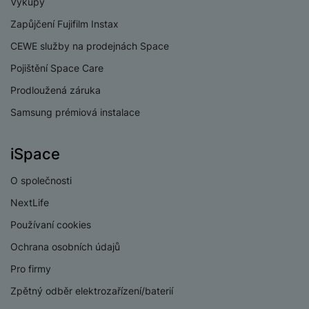
e
ří
Výkupy
č
i
ri
z
o
Zapůjčení Fujifilm Instax
o
e
e
v
-
CEWE služby na prodejnách Space
ní
é
P
v
Pojištění Space Care
s
ří
i
P
t
sl
d
o
Prodloužená záruka
o
u
e
w
Samsung prémiová instalace
l
š
o
e
y
e
k
r
n
a
b
iSpace
H
st
b
a
e
ví
e
n
O společnosti
r
p
l
k
n
NextLife
r
y
y
í
Používaní cookies
o
s
k
a
r
Ochrana osobních údajů
l
u
y
á
Pro firmy
t
c
v
o
hl
Zpětný odběr elektrozařízení/baterií
e
k
o
s