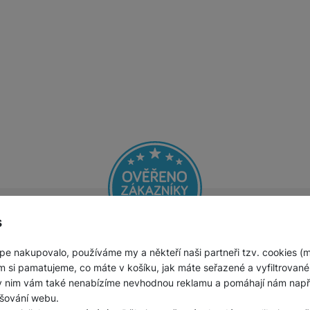
Jednorázové baterie
s
pe nakupovalo, používáme my a někteří naši partneři tzv. cookies (
e si spokojenosti našich zák
m si pamatujeme, co máte v košíku, jak máte seřazené a vyfiltrované p
ky nim vám také nenabízíme nevhodnou reklamu a pomáhají nám napřík
šování webu.