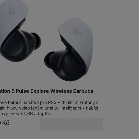
Software
Klávesnice
Myši a podložky pod myš
Nabíječky
Nabíječky do auta
Trackpady
Bezdrátové nabíječky
Nabíjecí stojánky
Nabíječky k chytrým hodinkám
adem
Rychlonabíječky
ation 5 Pulse Explore Wireless Earbuds
Příslušenství pro Apple
Příslušenství pro iPhone
ová herní sluchátka pro PS5 • duální mikrofony s
Síťové nabíječky (230 V)
ním hluku vylepšeným umělou inteligencí • nabízí
tový zvuk • USB adaptér…
Příslušenství pro iPad
Nelze koupit
0
Kč
Příslušenství pro AirPods
Příslušenství pro Apple Watch