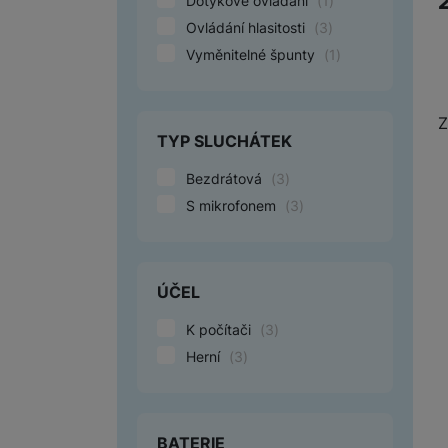
Dotykové ovládání
(
1
)
Ovládání hlasitosti
(
3
)
Vyměnitelné špunty
(
1
)
Z
TYP SLUCHÁTEK
Bezdrátová
(
3
)
S mikrofonem
(
3
)
ÚČEL
K počítači
(
3
)
Herní
(
3
)
BATERIE