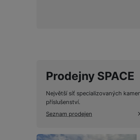
Marketingové cookies pou
na našich stránkách, tak n
Prodejny SPACE
Největší síť specializovaných kame
příslušenství.
Seznam prodejen