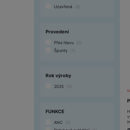
Uzavřená
(
2
)
Provedení
Přes hlavu
(
2
)
Špunty
(
1
)
Rok výroby
2025
(
3
)
N
P
FUNKCE
H
v
i
ANC
(
3
)