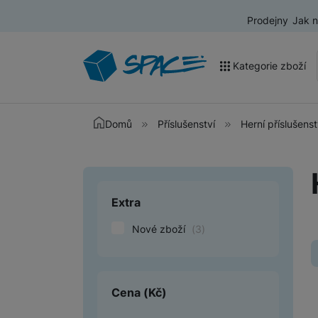
Prodejny
Jak 
Kategorie zboží
Akce a výprodej
Domů
Příslušenství
Herní příslušenst
Mobilní telefony
Nositelná elektronika
Extra
Upřesnit paramet
Televize
Nové zboží
(
3
)
Audio
Domácí spotřebiče
Tablety
Cena
(Kč)
Foto