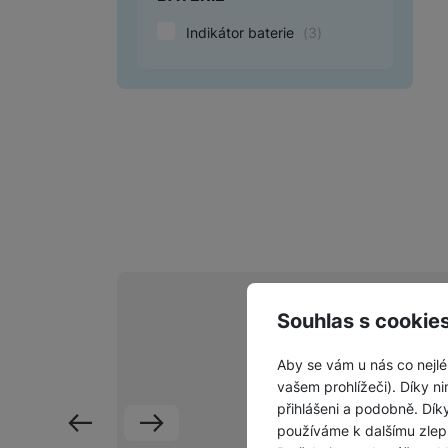
Indikátor baterie
(
3
)
Souhlas s cookie
Aby se vám u nás co nejlé
Vážím
vašem prohlížeči). Díky ni
přihlášeni a podobně. Dí
používáme k dalšímu zlep
předchozí
následující