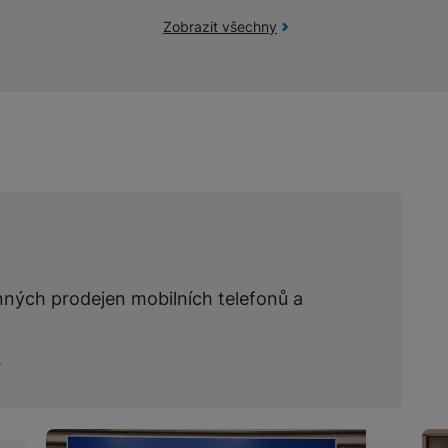
Zobrazit všechny
žíváme my nebo naši partneři, abychom vám mohli zobrazit vhodné
a stránkách třetích stran.
nných prodejen mobilních telefonů a