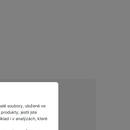
Příslušenství pro
autokamery
malé soubory, uložené ve
azníků
rodukty, jestli jste
lad i v analýzách, které