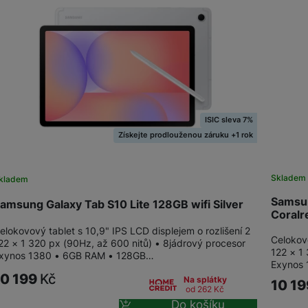
Tablety Doogee
Tablety pro děti
ISIC sleva 7%
Získejte prodlouženou záruku +1 rok
Skladem
kladem
Samsun
amsung Galaxy Tab S10 Lite 128GB wifi Silver
Coralr
elokovový tablet s 10,9" IPS LCD displejem o rozlišení 2
Celokovo
22 × 1 320 px (90Hz, až 600 nitů) • 8jádrový procesor
122 × 1
xynos 1380 • 6GB RAM • 128GB…
Exynos
10 199
Kč
Na splátky
10 1
od 262
Kč
Do košíku