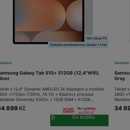
žíváme my nebo naši partneři, abychom vám mohli zobrazit vhodné
a stránkách třetích stran.
ISIC sleva 7%
Získejte prodlouženou záruku +1 rok
kladem
Skladem
amsung Galaxy Tab S10+ 512GB (12,4"Wifi)
Samsun
ilver
Gray
ablet s 12,4" Dynamic AMOLED 2X displejem o rozlišení
Tablet 
800 ×1752px (120Hz, 16:10) • 8jádrový procesor
2800 ×1
ediatek Dimensity 9300+ • 12GB RAM • 512GB…
Mediate
34 899
Kč
34 8
Na splátky
od 898
Kč
Do košíku