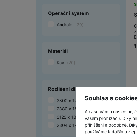
S
Operační systém
S
Android
(
20
)
C
×
E
Materiál
Kov
(
20
)
Rozlišení displeje
Souhlas s cookie
2800 x 1752
(
6
)
2880 x 1800
(
5
)
Aby se vám u nás co nejlé
2122 x 1320
(
5
)
vašem prohlížeči). Díky ni
přihlášeni a podobně. Dí
2304 x 1440
(
4
)
používáme k dalšímu zlep