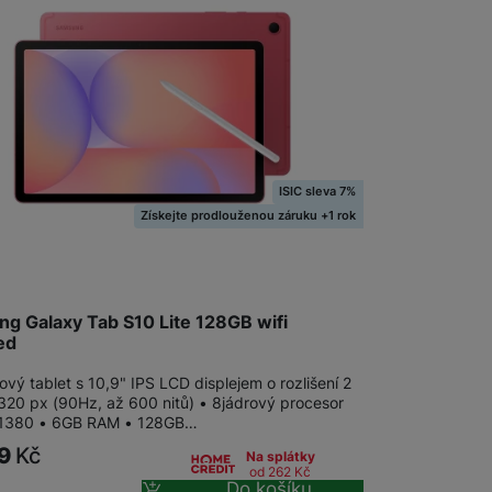
Tablety Oscal
Digitální zápisníky
ISIC sleva 7%
Získejte prodlouženou záruku +1 rok
g Galaxy Tab S10 Lite 128GB wifi
ed
vý tablet s 10,9" IPS LCD displejem o rozlišení 2
 320 px (90Hz, až 600 nitů) • 8jádrový procesor
 1380 • 6GB RAM • 128GB…
99
Kč
Na splátky
od 262
Kč
Do košíku