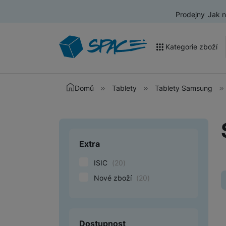
Prodejny
Jak 
Kategorie zboží
Akce a výprodej
Domů
Tablety
Tablety Samsung
Mobilní telefony
Nositelná elektronika
Extra
Upřesnit paramet
Televize
ISIC
(
20
)
Audio
Nové zboží
(
20
)
Domácí spotřebiče
Tablety
Dostupnost
Foto