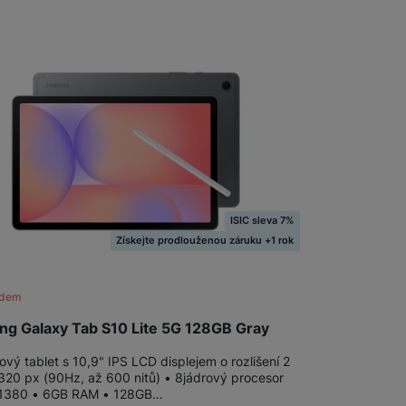
ISIC sleva 7%
Získejte prodlouženou záruku +1 rok
adem
g Galaxy Tab S10 Lite 5G 128GB Gray
vý tablet s 10,9" IPS LCD displejem o rozlišení 2
 320 px (90Hz, až 600 nitů) • 8jádrový procesor
 1380 • 6GB RAM • 128GB…