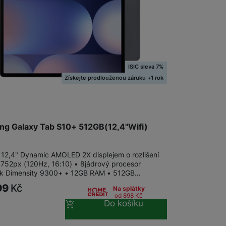
 obsahy nebo reklamy jak
ISIC sleva 7%
Získejte prodlouženou záruku +1 rok
g Galaxy Tab S10+ 512GB(12,4"Wifi)
s 12,4" Dynamic AMOLED 2X displejem o rozlišení
752px (120Hz, 16:10) • 8jádrový procesor
k Dimensity 9300+ • 12GB RAM • 512GB…
99
Kč
Na splátky
od 898
Kč
Do košíku