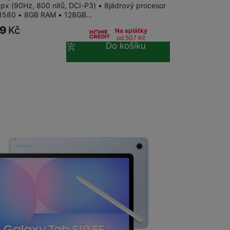
 px (90Hz, 800 nitů, DCI-P3) • 8jádrový procesor
 1580 • 8GB RAM • 128GB…
99
Kč
Na splátky
od 507
Kč
Do košíku