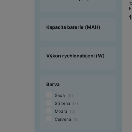
1
E
Kapacita baterie
(MAH)
Výkon rychlonabíjení
(W)
Barva
Šedá
(
9
)
Stříbrná
(
7
)
Modrá
(
3
)
Červená
(
1
)