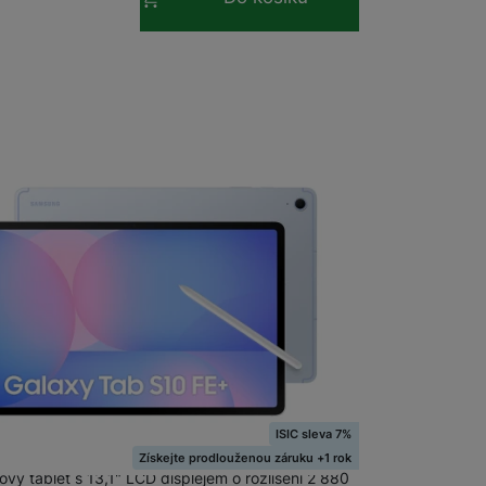
ISIC sleva 7%
g Galaxy Tab S10 FE+ 128GB Wifi, Blue
Získejte prodlouženou záruku +1 rok
vý tablet s 13,1" LCD displejem o rozlišení 2 880