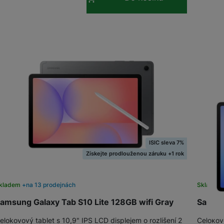
ISIC sleva 7%
Získejte prodlouženou záruku +1 rok
kladem
na 13 prodejnách
Skladem
amsung Galaxy Tab S10 Lite 128GB wifi Gray
Samsun
elokovový tablet s 10,9" IPS LCD displejem o rozlišení 2
Celokovo