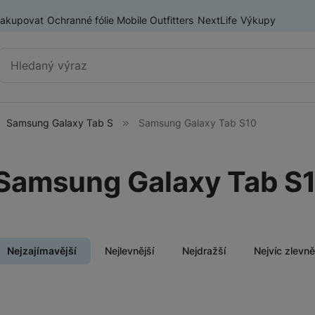
nakupovat
Ochranné fólie Mobile Outfitters
NextLife
Výkupy
Vyhledávání
Samsung Galaxy Tab S
Samsung Galaxy Tab S10
Tablety Samsung
Samsung Galaxy Tab A
Samsung Galaxy Tab S
Samsung Galaxy Tab S
ry
Nejzajímavější
Nejlevnější
Nejdražší
Nejvíc zlevn
Tablety Lenovo
Produkty