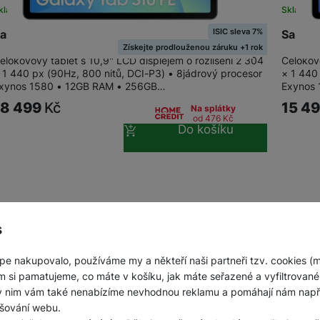
kladem
Skladem
ISIC sleva 7%
amsung Galaxy Tab S10 FE 256GB Wifi, Gray
Samsun
Získejte prodlouženou záruku +1 rok
elokovový tablet s 10,9" LCD displejem o rozlišení 2 304
Celokovo
 1 440 px (90Hz, 800 nitů, DCI-P3) • 8jádrový procesor
× 1 440
xynos 1580 • 12GB RAM • 256GB…
Exynos
18 499
Kč
15 4
Na splátky
od 476
Kč
Do košíku
s
pe nakupovalo, používáme my a někteří naši partneři tzv. cookies (
m si pamatujeme, co máte v košíku, jak máte seřazené a vyfiltrované p
ky nim vám také nenabízíme nevhodnou reklamu a pomáhají nám napřík
šování webu.