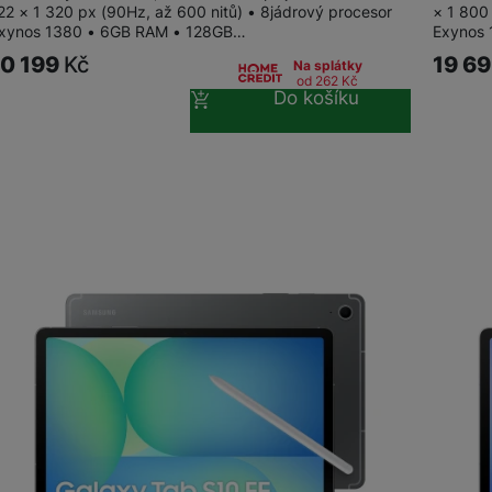
22 × 1 320 px (90Hz, až 600 nitů) • 8jádrový procesor
× 1 800
xynos 1380 • 6GB RAM • 128GB…
Exynos
10 199
Kč
19 6
Na splátky
od 262
Kč
Do košíku