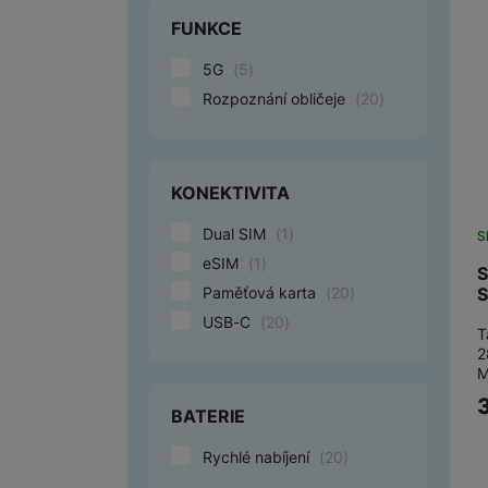
FUNKCE
Marketingové cookies pou
5G
(
5
)
na našich stránkách, tak n
Rozpoznání obličeje
(
20
)
KONEKTIVITA
Dual SIM
(
1
)
S
eSIM
(
1
)
S
Paměťová karta
(
20
)
S
USB-C
(
20
)
T
2
M
BATERIE
Rychlé nabíjení
(
20
)