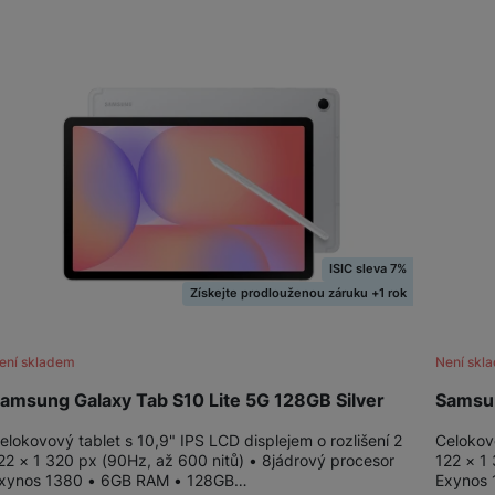
ISIC sleva 7%
Získejte prodlouženou záruku +1 rok
ení skladem
Není skl
amsung Galaxy Tab S10 Lite 5G 128GB Silver
Samsun
elokovový tablet s 10,9" IPS LCD displejem o rozlišení 2
Celokovo
22 × 1 320 px (90Hz, až 600 nitů) • 8jádrový procesor
122 × 1
xynos 1380 • 6GB RAM • 128GB…
Exynos