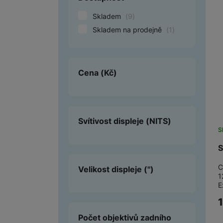
Skladem
(
9
)
Smart
Skladem na prodejně
(
1
)
Ventilátory
Počítače a notebooky
Cena
(Kč)
Herní zóna
Péče o zdraví a tělo
Příslušenství
Svítivost displeje
(NITS)
S
Dárkové poukázky iSpace
S
Vrácené zboží
C
Velikost displeje
(")
1
E
Počet objektivů zadního