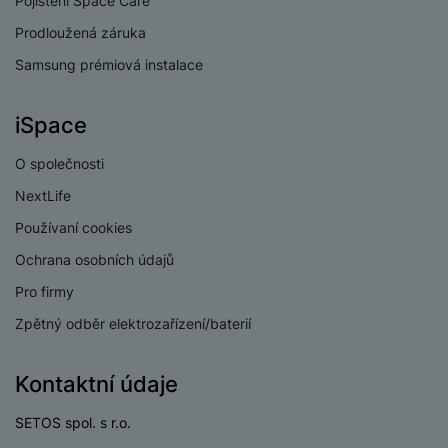
Pojištění Space Care
a
n
n
m
a
Prodloužená záruka
i
e
bí
c
Samsung prémiová instalace
r
je
e
y
ní
m
iSpace
O společnosti
NextLife
Používaní cookies
Ochrana osobních údajů
Pro firmy
Zpětný odběr elektrozařízení/baterií
Kontaktní údaje
SETOS spol. s r.o.