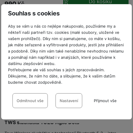
Do košíku
t
e
990
Kč
r
y
a
y
v
a
bí
Souhlas s cookies
K
í
F
c
je
P
a
p
il
k
č
ří
Aby se vám u nás co nejlépe nakupovalo, používáme my a
b
r
t
p
k
s
někteří naši partneři tzv. cookies (malé soubory, uložené ve
e
o
r
a
y
l
vašem prohlížeči). Díky nim si pamatujeme, co máte v košíku,
l
c
y
d
k
u
jak máte seřazené a vyfiltrované produkty, jestli jste přihlášeni
y
h
y
c
š
a podobně. Díky nim vám také nenabízíme nevhodnou reklamu
K
a
y
h
e
a pomáhají nám například i v analýzách, které používáme k
r
r
t
S
y
n
dalšímu zlepšování webu.
y
e
r
o
tr
s
Potřebujeme ale váš souhlas s jejich zpracováváním.
t
d
é
ft
ý
t
Děkujeme, že nám ho dáte, a slibujeme, že k vašim datům
k
u
h
w
m
v
budeme chovat zodpovědně.
y
k
o
a
h
í
c
d
Nastavení souhlasů s kategoriemi
r
o
p
A
e
i
e
cookies
Odmítnout vše
Nastavení
Přijmout vše
di
r
d
n
n
o
a
D
k
Skladem
na 25 prodejnách
Technické
H
Technické
-
bez těchto cookies náš web nebude fungovat
.
k
i
p
i
y
VŽDY AKTIVNÍ
U
á
P
TWS sluchátka TOZO Agile Dots
t
s
B
m
h
é
k
P