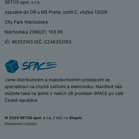
P
d
SETOS spol. s r.o.
a
i
d
ří
n
m
č
zapsána do OR u MS Praha, oddíl C, vložka 12006
i
s
i
ě
e
o
l
City Park Náchodská
c
ť
u
e
o
H
Náchodská 2396/21, 193 00
š
P
v
e
e
P
o
IČ: 46352163 DIČ: CZ46352163
é
r
n
ří
u
k
n
s
s
z
a
í
t
l
d
rt
p
v
u
r
y
ř
í
š
a
í
iSpace
Jsme distributorem a maloobchodním prodejcem se
p
e
p
s
specializací na chytrá zařízení a elektroniku. Navštívit nás
r
n
r
l
můžete také na jedné z našich 28 prodejen SPACE po celé
o
s
o
u
České republice
A
t
A
š
ir
v
ir
e
P
í
p
© 2026 SETOS spol. s r.o. /
běží na
Shopio
n
o
p
o
Nastavení cookies
s
d
r
d
Do košíku
399
Kč
t
s
o
s