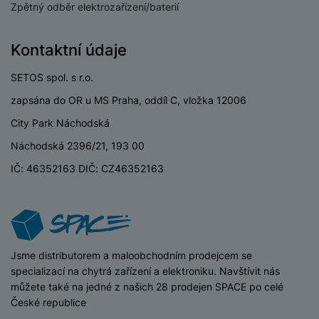
v
Zpětný odběr elektrozařízení/baterií
p
í
r
a
P
Kontaktní údaje
H
č
ř
e
k
í
SETOS spol. s r.o.
r
y
s
ní
zapsána do OR u MS Praha, oddíl C, vložka 12006
a
l
m
s
City Park Náchodská
u
o
u
š
Náchodská 2396/21, 193 00
ni
š
e
t
i
IČ: 46352163 DIČ: CZ46352163
n
o
č
s
r
k
t
y
y
v
í
H
P
p
e
iSpace
Jsme distributorem a maloobchodním prodejcem se
ří
r
r
specializací na chytrá zařízení a elektroniku. Navštívit nás
sl
o
n
můžete také na jedné z našich 28 prodejen SPACE po celé
u
t
í
České republice
š
e
o