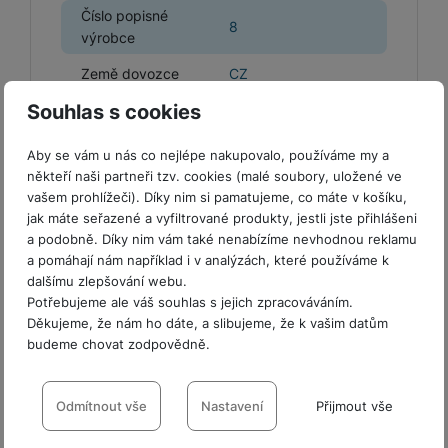
y
r
t
c
n
t
Číslo popisné
d
á
r
m
t
o
8
v
k
i
ř
výrobce
O
in
s
a
o
k
m
í
y
c
e
u
k
kl
š
ni
a
o
k
Země dovozce
CZ
e
b
t
y
a
n
t
bi
f
i
d
p
y
o
Souhlas s cookies
ln
o
č
o
r
a
r
í
t
e
o
o
b
y
Aby se vám u nás co nejlépe nakupovalo, používáme my a
t
o
r
t
a
někteří naši partneři tzv. cookies (malé soubory, uložené ve
el
Obsah balení
a
L
S
o
a
t
vašem prohlížeči). Díky nim si pamatujeme, co máte v košíku,
e
p
e
m
v
b
o
ochranné čočky fotoaparátu, textilní
jak máte seřazené a vyfiltrované produkty, jestli jste přihlášeni
f
a
d
a
é
le
h
a podobně. Díky nim vám také nenabízíme nevhodnou reklamu
hadřík, samolepka pro odstranění prachu
o
r
n
rt
k
t
y
a pomáhají nám například i v analýzách, které používáme k
n
á
i
a
y
n
dalšímu zlepšování webu.
y
t
P
c
m
a
Potřebujeme ale váš souhlas s jejich zpracováváním.
ů
ř
e
D
Děkujeme, že nám ho dáte, a slibujeme, že k vašim datům
e
n
Hodnocení
m
í
r
budeme chovat zodpovědně.
r
o
P
s
ž
y
t
N
Pro vkládání recenzí je nutné se přihlásit.
r
Nastavení souhlasů s kategoriemi
l
á
S
e
a
a
u
cookies
D
k
t
Odmítnout vše
Nastavení
Přijmout vše
b
b
č
š
a
y
a
o
í
k
Technické
-
bez těchto cookies náš web nebude fungovat
.