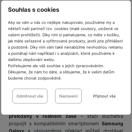
o
r
y
Ambient
.
ří
K
R
n
Souhlas s cookies
y
/
s
a
y
e
a
n
l
b
c
p
o
Aby se vám u nás co nejlépe nakupovalo, používáme my a
u
e
h
P
ř
někteří naši partneři tzv. cookies (malé soubory, uložené ve
s
š
l
l
ří
e
vašem prohlížeči). Díky nim si pamatujeme, co máte v košíku,
i
e
y
o
s
jak máte seřazené a vyfiltrované produkty, jestli jste přihlášeni
d
č
n
n
l
a podobně. Díky nim vám také nenabízíme nevhodnou reklamu
s
R
e
s
a
u
a pomáhají nám například i v analýzách, které používáme k
á
e
d
t
b
š
dalšímu zlepšování webu.
d
d
a
v
íj
e
Potřebujeme ale váš souhlas s jejich zpracováváním.
k
u
t
í
e
n
Děkujeme, že nám ho dáte, a slibujeme, že k vašim datům
y
k
p
č
s
budeme chovat zodpovědně.
P
c
r
F
k
t
T
ří
Osobní překladatel ve tvých uších.
e
o
l
Nastavení souhlasů s kategoriemi
y
v
e
s
Překonej
místní
jazykové bariéry
a
poznávej nové
t
a
cookies
Odmítnout vše
Nastavení
Přijmout vše
í
l
l
a
kultury
nebo efektivněji pracuj s
Galaxy AI
.
S
s
p
e
u
b
íť
h
Technické
Všechny tvé konverzace a psaný text budou nyní
Technické
-
bez těchto cookies náš web nebude fungovat
.
r
k
š
l
o
d
VŽDY AKTIVNÍ
přeloženy v reálném čase
– stačí sluchátka
o
o
e
e
v
i
i
propojit s kompatibilním smartphonem
Samsung
n
n
t
é
s
P
Technické cookies umožňují váš průchod nákupním košíkem,
v
Galaxy
a obousměrný překlad můžeš dostávat
s