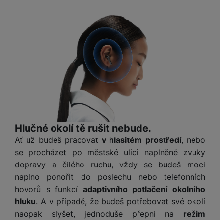
t
e
r
y
a
y
v
a
bí
K
í
F
c
je
P
a
p
il
k
č
ří
b
r
t
p
k
s
e
o
r
a
y
l
l
c
y
d
k
u
y
h
y
c
š
K
a
y
h
e
r
r
t
S
y
n
y
e
r
o
tr
s
t
d
é
ft
ý
t
Hlučné okolí tě rušit nebude.
k
u
h
w
m
v
Ať už budeš pracovat
v hlasitém prostředí
, nebo
y
k
o
a
h
í
se procházet po městské ulici naplněné zvuky
c
d
r
o
p
A
e
dopravy a čilého ruchu, vždy se budeš moci
i
e
di
r
d
n
naplno ponořit do poslechu nebo telefonních
n
o
a
D
k
H
hovorů s funkcí
adaptivního potlačení okolního
k
i
p
i
y
U
á
P
hluku
. A v případě, že budeš potřebovat své okolí
t
s
B
m
h
naopak slyšet, jednoduše přepni na
režim
é
k
P