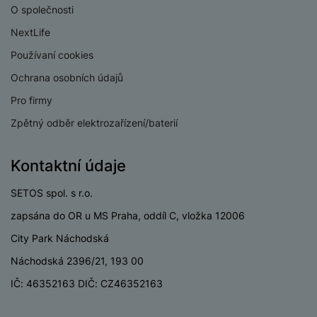
P
d
a
O společnosti
i
d
ří
n
m
č
i
s
NextLife
i
ě
e
o
l
c
ť
Používaní cookies
u
e
o
H
Ochrana osobních údajů
š
P
v
e
e
P
o
Pro firmy
é
r
n
ří
u
k
n
Zpětný odběr elektrozařízení/baterií
s
s
z
a
í
t
l
d
rt
p
v
u
r
Kontaktní údaje
y
ř
í
š
a
í
p
e
p
SETOS spol. s r.o.
s
r
n
r
l
zapsána do OR u MS Praha, oddíl C, vložka 12006
o
s
o
u
A
t
A
City Park Náchodská
š
ir
v
ir
e
Náchodská 2396/21, 193 00
P
í
p
n
o
p
o
IČ: 46352163 DIČ: CZ46352163
s
d
r
d
t
s
o
s