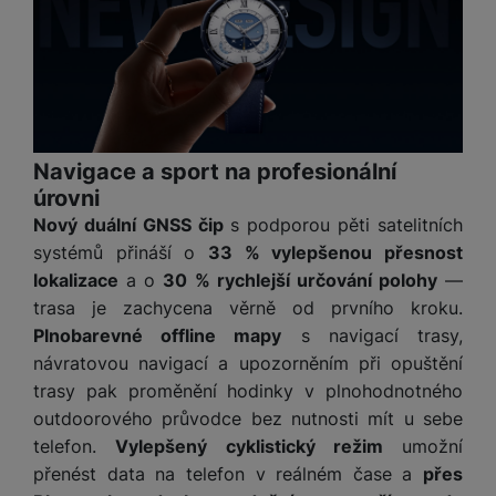
e
l
a
ti
o
j
y
n
e
s
v
k
e
a
s
k
t
y
y
č
s
t
o
o
k
u
B
v
h
j
R
y
š
l
í
l
a
o
i
e
e
n
u
F
č
s
N
Navigace a sport na profesionální
d
y
t
P
ól
k
k
a
úrovni
y
p
e
ří
ie
y
y
b
r
r
Nový duální GNSS čip
s podporou pěti satelitních
sl
M
D
íj
o
y
u
systémů přináší o
33 % vylepšenou přesnost
o
V
F
ig
e
t
š
bi
lokalizace
a o
30 % rychlejší určování polohy
—
y
o
it
K
č
a
e
le
s
t
trasa je zachycena věrně od prvního kroku.
ál
l
k
b
n
O
a
o
Plnobarevné offline mapy
s navigací trasy,
ní
á
y
l
st
u
v
p
f
v
d
návratovou navigací a upozorněním při opuštění
e
ví
tf
a
o
o
e
o
trasy pak proměnění hodinky v plnohodnotného
t
p
it
č
u
t
s
a
y
outdoorového průvodce bez nutnosti mít u sebe
r
t
e
z
o
n
u
o
telefon.
Vylepšený cyklistický režim
umožní
e
d
r
Kl
i
t
m
rs
přenést data na telefon v reálném čase a
přes
r
á
á
c
a
o