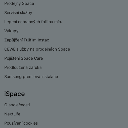
Měření kalorií
Ano
Prodejny Space
Servisní služby
Měření saturace
Ano
kyslíku v krvi
Lepení ochranných fólií na míru
Sledování
Výkupy
Ano
menstruačního cyklu
Zapůjčení Fujifilm Instax
Detekce pádu
Ano
CEWE služby na prodejnách Space
SOS tlačítko
Ne
Pojištění Space Care
Monitoring spánku
Ano
Prodloužená záruka
Samsung prémiová instalace
Měření úrovně stresu
Ano
Měření tepu
Ano
iSpace
Měření krevního
Ne
O společnosti
tlaku
NextLife
Používaní cookies