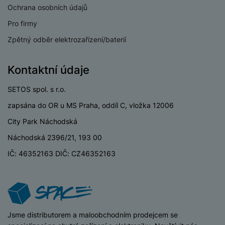
Ochrana osobních údajů
KONEKTIVITA
Pro firmy
Verze bluetooth
Bluetooth 5.4
Zpětný odběr elektrozařízení/baterií
eSIM
Ne
Kontaktní údaje
Wi-fi
Ano
SETOS spol. s r.o.
zapsána do OR u MS Praha, oddíl C, vložka 12006
City Park Náchodská
BATERIE
Náchodská 2396/21, 193 00
Doba nabíjení
1,8 HOD
IČ: 46352163 DIČ: CZ46352163
Kapacita baterie
815 MAH
Typ baterie
Li-ion
Výdrž baterie
504 HOD
iSpace
Jsme distributorem a maloobchodním prodejcem se