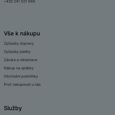
+420 241 021 666
a
n
n
m
a
Materiál řemínku
Fluoroelastomer
i
e
bí
c
Vyměnitelný řemínek
Ano
r
je
e
y
ní
Šířka řemínku
22 MM
m
Vše k nákupu
Typ uchycení
Quick release
Způsoby dopravy
Způsob zapínání
Na dírky
Způsoby platby
Záruka a reklamace
Nákup na splátky
Obchodní podmínky
ZDRAVOTNÍ FUNKCE
Proč nakupovat u nás
Dechová cvičení
Ano
EKG
Ne
Služby
Detekce chrápání
Ne