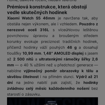
y
r
t
c
n
t
d
á
r
m
t
Prémiová konstrukce, která obstojí
o
v
k
i
ř
O
in
s
a
o
k
m
vedle skutečných hodinek
í
y
c
e
u
k
kl
š
ni
a
o
k
Xiaomi Watch S5 46mm
je navržena tak, aby
e
b
t
y
a
n
t
bi
f
obstála nejen výkonem, ale i vzhledem.
Pouzdro z
i
d
p
y
o
ln
o
č
nerezové oceli 316L
s víceúhlovou leštěnou
o
r
a
r
í
t
e
o
o
b
povrchovou úpravou a broušeným středem
y
t
o
r
t
a
korunky evokuje preciznost tradičních hodinek,
el
a
L
S
o
a
t
přičemž hodinky váží pouhých
46 g
a dosahují
e
p
e
m
v
b
o
f
tloušťky
10,99 mm
.
1,48" AMOLED displej
s jasem
a
d
a
é
le
h
o
r
n
až
2 500 nitů
a
ultratenkými rámečky šířky 2,6
rt
k
t
y
n
á
i
mm
— o 40 % užšími než u předchozí generace —
a
y
n
y
t
P
c
nabídne
výjimečný poměr obrazovky k tělu a
m
a
ů
ř
e
D
e
n
skvělou čitelnost
i na přímém slunci.
Výdrž až 21
m
í
r
r
o
dní
na jedno nabití pak zajistí, že
hodinky
P
s
ž
y
t
N
zvládnou celý měsíc každodenního nošení
bez
r
l
á
S
e
a
a
starostí o zásuvku.
u
D
k
t
b
b
č
š
a
y
a
o
í
k