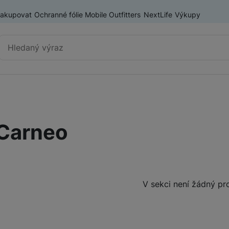
nakupovat
Ochranné fólie Mobile Outfitters
NextLife
Výkupy
Vyhledávání
Výprodej
Mobilní telefony
Carneo
Nositelná elektronika
Příslušenství
Televize
Produkty
V sekci není žádný pr
Audio
Domácí spotřebiče