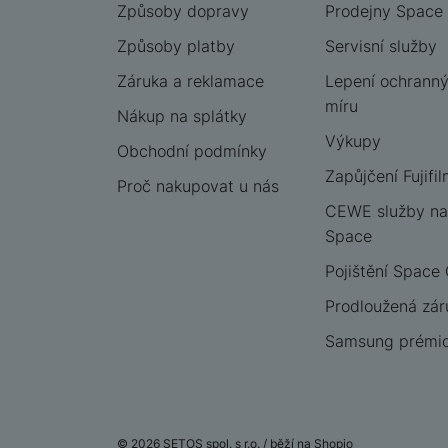
Způsoby dopravy
Prodejny Space
Způsoby platby
Servisní služby
Záruka a reklamace
Lepení ochrannýc
míru
Nákup na splátky
Výkupy
Obchodní podmínky
Zapůjčení Fujifil
Proč nakupovat u nás
CEWE služby na
Space
Pojištění Space
Prodloužená zár
Samsung prémio
© 2026 SETOS spol. s r.o. /
běží na
Shopio