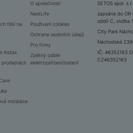
O společnosti
SETOS spol. s r.
NextLife
zapsána do OR 
oddíl C, vložka
h fólií na
Používaní cookies
City Park Nách
Ochrana osobních údajů
Náchodská 2396
Pro firmy
m Instax
IČ: 46352163 D
Zpětný odběr
CZ46352163
 prodejnách
elektrozařízení/baterií
 Care
uka
vá instalace