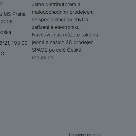
o.
iSpace
Jsme distributorem a
maloobchodním prodejcem
u MS Praha,
se specializací na chytrá
 12006
zařízení a elektroniku.
odská
Navštívit nás můžete také na
jedné z našich 28 prodejen
/21, 193 00
SPACE po celé České
IČ:
republice
Nastavení cookies