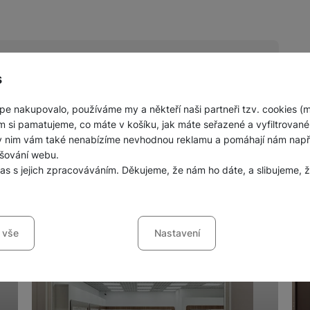
s
pe nakupovalo, používáme my a někteří naši partneři tzv. cookies (
nných prodejen mobilních telefonů a
m si pamatujeme, co máte v košíku, jak máte seřazené a vyfiltrované p
ky nim vám také nenabízíme nevhodnou reklamu a pomáhají nám napřík
šování webu.
las s jejich zpracováváním. Děkujeme, že nám ho dáte, a slibujeme
sů s kategoriemi cookies
 vše
Nastavení
ookies náš web nebude fungovat
.
jí váš průchod nákupním košíkem, porovnávání produktů a další ne
šířené funkce
funkce
-
abyste nemuseli vše nastavovat znovu a abyste se s námi mo