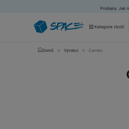
Prodejny
Jak 
Kategorie zboží
Akce a výprodej
Domů
Výrobci
Carneo
Mobilní telefony
Nositelná elektronika
Televize
Audio
Domácí spotřebiče
Tablety
Foto