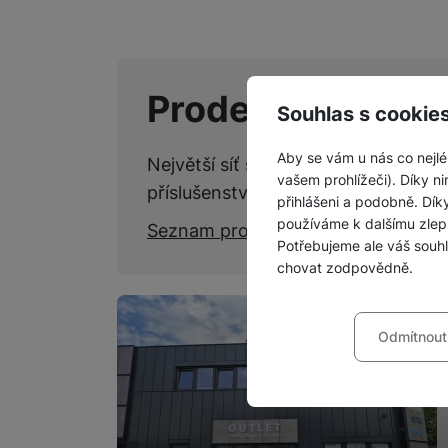
Prodejny SPACE
Souhlas s cookie
Aby se vám u nás co nejlé
Největší síť specializovaných kame
vašem prohlížeči). Díky ni
příslušenství.
přihlášeni a podobně. Dí
používáme k dalšímu zlep
Seznam prodejen
Potřebujeme ale váš souh
chovat zodpovědně.
Nastavení souhla
Odmítnout
Technické
Technické
-
bez těchto c
VŽDY AKTIVNÍ
Technické cookies umožňu
Preferenční a roz
Preferenční a rozšířené 