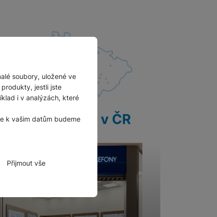
malé soubory, uložené ve
rodukty, jestli jste
lad i v analýzách, které
28 prodejen v ČR
, že k vašim datům budeme
Přijmout vše
zbytné funkce.
hli spojit např. pomocí