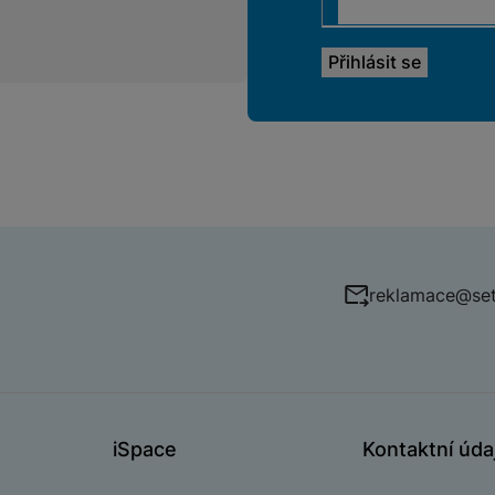
reklamace@set
iSpace
Kontaktní úda