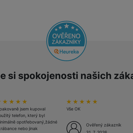
Tablety
Foto
Smart
Ventilátory
e si spokojenosti našich zák
Počítače a notebooky
Herní zóna
odnoceni_zakazniku
00
%
hodnoceni_zakazniku
100
%
Péče o zdraví a tělo
pakovaně jsem kupoval
Vše OK
užitý telefon, který byl
inimálně opotřebovaný,žádné
Ověřený zákazník
krábance nebo jinak
31. 7. 2026