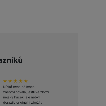
Foto
Smart
Ventilátory
Počítače a notebooky
azníků
Herní zóna
Péče o zdraví a tělo
hodnoceni_zakazniku
100
%
hodnoceni_zakazniku
100
%
Příslušenství
Nízká cena ně lehce
Odporúčam
znervózňovala, jestli ve zboží
nějaký háček, ale nebyl,
Ověřený zákazník
dorazilo originální zboží v
27. 7. 2026