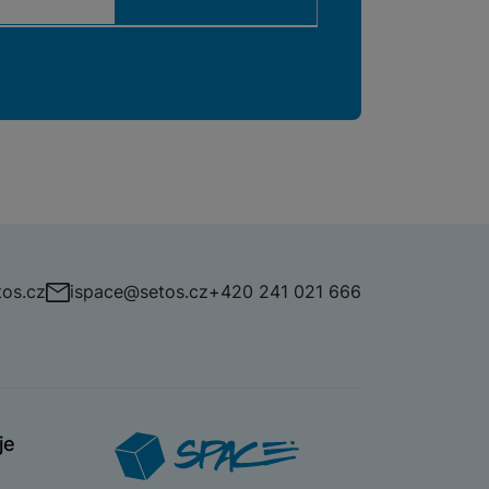
os.cz
ispace@setos.cz
+420 241 021 666
je