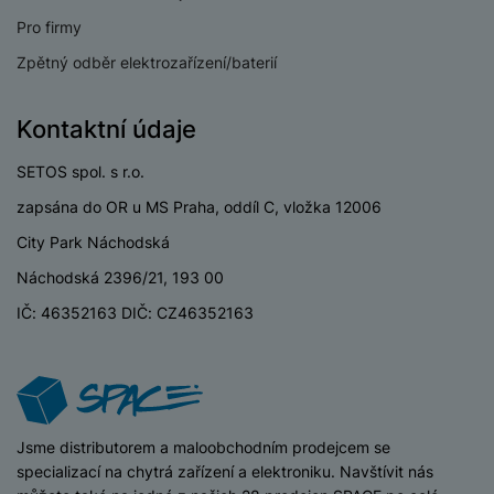
P
d
a
i
d
ří
Pro firmy
n
m
č
i
s
i
ě
Zpětný odběr elektrozařízení/baterií
e
o
l
c
ť
u
e
o
H
š
P
Kontaktní údaje
v
e
e
P
o
é
r
n
ří
u
SETOS spol. s r.o.
k
n
s
s
z
a
zapsána do OR u MS Praha, oddíl C, vložka 12006
í
t
l
d
rt
p
City Park Náchodská
v
u
r
y
ř
í
š
a
Náchodská 2396/21, 193 00
í
p
e
p
s
IČ: 46352163 DIČ: CZ46352163
r
n
r
l
o
s
o
u
A
t
A
š
ir
v
ir
e
P
í
p
n
o
p
o
iSpace
Jsme distributorem a maloobchodním prodejcem se
s
d
r
d
specializací na chytrá zařízení a elektroniku. Navštívit nás
t
s
o
s