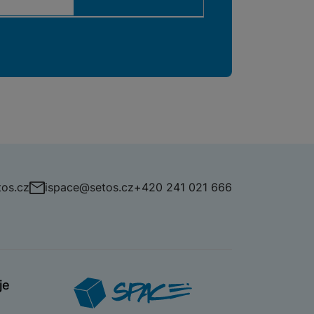
os.cz
ispace@setos.cz
+420 241 021 666
je