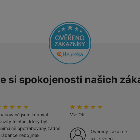
Tablety
Foto
Smart
Ventilátory
e si spokojenosti našich zák
Počítače a notebooky
Herní zóna
odnoceni_zakazniku
00
%
hodnoceni_zakazniku
100
%
Péče o zdraví a tělo
pakovaně jsem kupoval
Vše OK
užitý telefon, který byl
inimálně opotřebovaný,žádné
Ověřený zákazník
krábance nebo jinak
31. 7. 2026