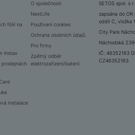
O společnosti
SETOS spol. s r.
NextLife
zapsána do OR 
oddíl C, vložka
h fólií na
Používaní cookies
City Park Nách
Ochrana osobních údajů
Náchodská 2396
Pro firmy
m Instax
IČ: 46352163 D
Zpětný odběr
CZ46352163
 prodejnách
elektrozařízení/baterií
 Care
uka
vá instalace