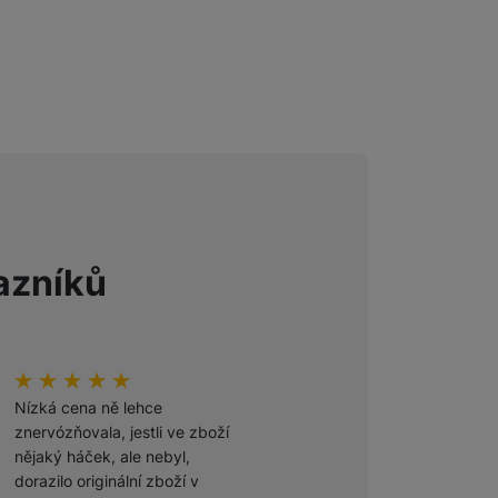
Foto
Smart
Ventilátory
Počítače a notebooky
azníků
Herní zóna
Péče o zdraví a tělo
hodnoceni_zakazniku
100
%
hodnoceni_zakazniku
100
%
Příslušenství
Nízká cena ně lehce
Odporúčam
znervózňovala, jestli ve zboží
nějaký háček, ale nebyl,
Ověřený zákazník
dorazilo originální zboží v
27. 7. 2026