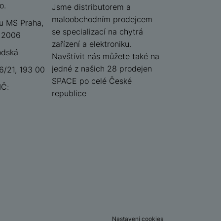
o.
iSpace
Jsme distributorem a
maloobchodním prodejcem
u MS Praha,
se specializací na chytrá
 12006
zařízení a elektroniku.
odská
Navštívit nás můžete také na
jedné z našich 28 prodejen
/21, 193 00
SPACE po celé České
IČ:
republice
Nastavení cookies