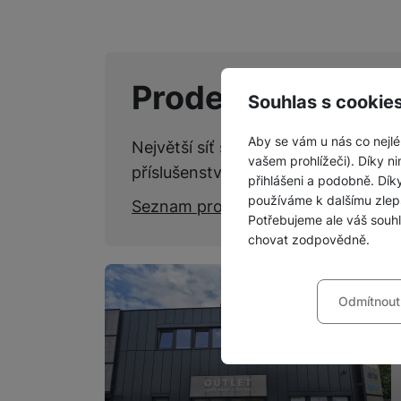
Prodejny SPACE
Souhlas s cookie
Aby se vám u nás co nejlé
Největší síť specializovaných kame
vašem prohlížeči). Díky ni
příslušenství.
přihlášeni a podobně. Dí
používáme k dalšímu zlep
Seznam prodejen
Potřebujeme ale váš souh
chovat zodpovědně.
Nastavení souhla
Odmítnout
Technické
Technické
-
bez těchto c
VŽDY AKTIVNÍ
Technické cookies umožňu
Preferenční a roz
Preferenční a rozšířené 