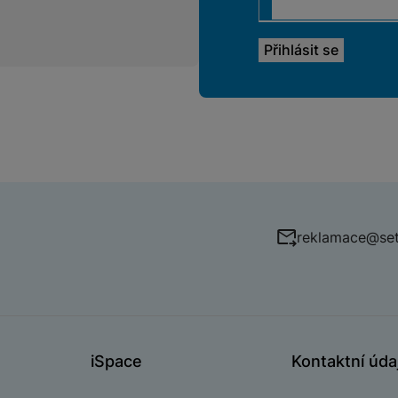
reklamace@set
iSpace
Kontaktní úda