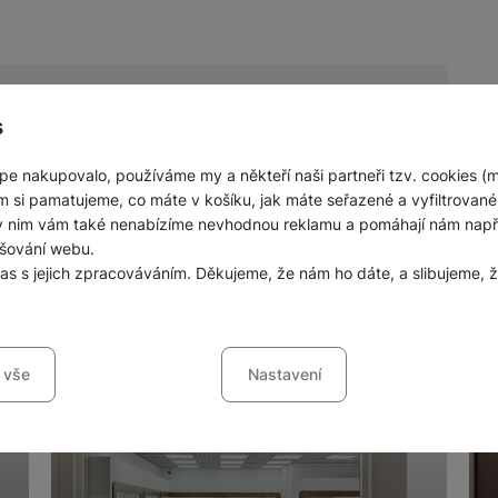
s
pe nakupovalo, používáme my a někteří naši partneři tzv. cookies (
nných prodejen mobilních telefonů a
m si pamatujeme, co máte v košíku, jak máte seřazené a vyfiltrované p
ky nim vám také nenabízíme nevhodnou reklamu a pomáhají nám napřík
šování webu.
las s jejich zpracováváním. Děkujeme, že nám ho dáte, a slibujeme
sů s kategoriemi cookies
 vše
Nastavení
ookies náš web nebude fungovat
.
jí váš průchod nákupním košíkem, porovnávání produktů a další ne
šířené funkce
funkce
-
abyste nemuseli vše nastavovat znovu a abyste se s námi mo