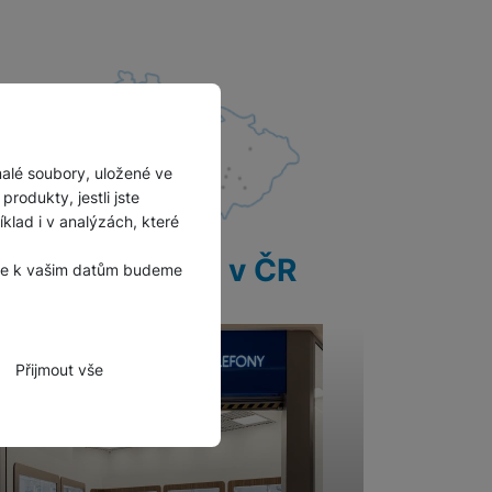
malé soubory, uložené ve
rodukty, jestli jste
lad i v analýzách, které
28 prodejen v ČR
, že k vašim datům budeme
Přijmout vše
zbytné funkce.
hli spojit např. pomocí