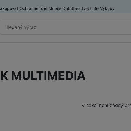
nakupovat
Ochranné fólie Mobile Outfitters
NextLife
Výkupy
Vyhledávání
Výprodej
Mobilní telefony
IK MULTIMEDIA
Nositelná elektronika
Příslušenství
Televize
Produkty
V sekci není žádný pr
Audio
Domácí spotřebiče