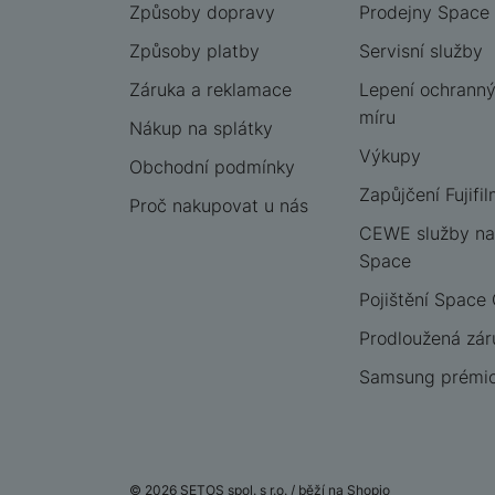
Způsoby dopravy
Prodejny Space
Způsoby platby
Servisní služby
Záruka a reklamace
Lepení ochrannýc
míru
Nákup na splátky
Výkupy
Obchodní podmínky
Zapůjčení Fujifil
Proč nakupovat u nás
CEWE služby na
Space
Pojištění Space
Prodloužená zár
Samsung prémio
© 2026 SETOS spol. s r.o. /
běží na
Shopio