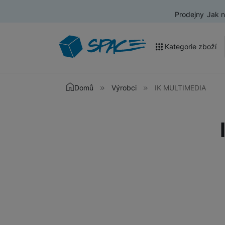
Prodejny
Jak 
Kategorie zboží
Akce a výprodej
Domů
Výrobci
IK MULTIMEDIA
Mobilní telefony
Nositelná elektronika
Televize
Audio
Domácí spotřebiče
Tablety
Foto