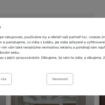
s
pe nakupovalo, používáme my a někteří naši partneři tzv. cookies (
nných prodejen mobilních telefonů a
m si pamatujeme, co máte v košíku, jak máte seřazené a vyfiltrované p
ky nim vám také nenabízíme nevhodnou reklamu a pomáhají nám napřík
šování webu.
las s jejich zpracováváním. Děkujeme, že nám ho dáte, a slibujeme
sů s kategoriemi cookies
 vše
Nastavení
ookies náš web nebude fungovat
.
jí váš průchod nákupním košíkem, porovnávání produktů a další ne
šířené funkce
funkce
-
abyste nemuseli vše nastavovat znovu a abyste se s námi mo