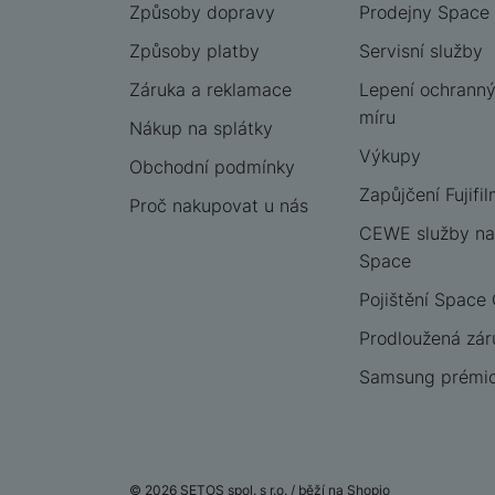
Způsoby dopravy
Prodejny Space
Způsoby platby
Servisní služby
Záruka a reklamace
Lepení ochrannýc
míru
Nákup na splátky
Výkupy
Obchodní podmínky
Zapůjčení Fujifil
Proč nakupovat u nás
CEWE služby na
Space
Pojištění Space
Prodloužená zár
Samsung prémio
© 2026 SETOS spol. s r.o. /
běží na
Shopio