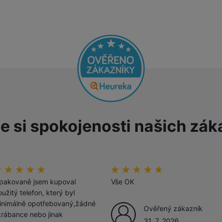
Tablety
Foto
Smart
Ventilátory
e si spokojenosti našich zák
Počítače a notebooky
Herní zóna
odnoceni_zakazniku
00
%
hodnoceni_zakazniku
100
%
Péče o zdraví a tělo
pakovaně jsem kupoval
Vše OK
užitý telefon, který byl
inimálně opotřebovaný,žádné
Ověřený zákazník
krábance nebo jinak
31. 7. 2026