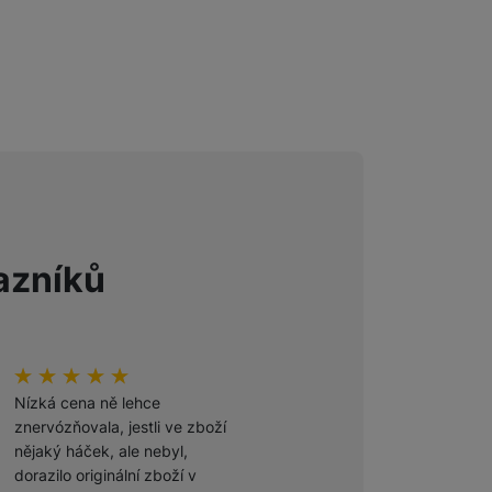
Foto
Smart
Ventilátory
Počítače a notebooky
azníků
Herní zóna
Péče o zdraví a tělo
hodnoceni_zakazniku
100
%
hodnoceni_zakazniku
100
%
Příslušenství
Nízká cena ně lehce
Odporúčam
znervózňovala, jestli ve zboží
nějaký háček, ale nebyl,
Ověřený zákazník
dorazilo originální zboží v
27. 7. 2026