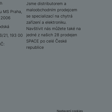
o.
iSpace
Jsme distributorem a
maloobchodním prodejcem
u MS Praha,
se specializací na chytrá
 12006
zařízení a elektroniku.
odská
Navštívit nás můžete také na
jedné z našich 28 prodejen
/21, 193 00
SPACE po celé České
IČ:
republice
Nastavení cookies