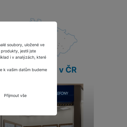
malé soubory, uložené ve
rodukty, jestli jste
lad i v analýzách, které
28 prodejen v ČR
, že k vašim datům budeme
Přijmout vše
zbytné funkce.
hli spojit např. pomocí