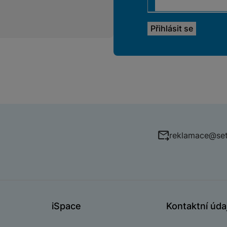
reklamace@set
iSpace
Kontaktní úda