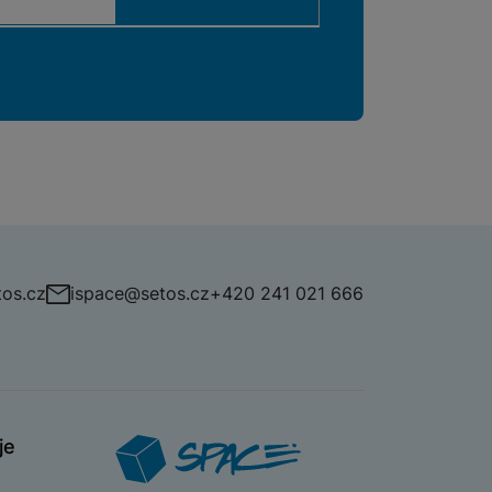
os.cz
ispace@setos.cz
+420 241 021 666
je