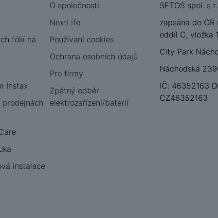
O společnosti
SETOS spol. s r.
NextLife
zapsána do OR 
oddíl C, vložka
h fólií na
Používaní cookies
City Park Nách
Ochrana osobních údajů
Náchodská 2396
Pro firmy
m Instax
IČ: 46352163 D
Zpětný odběr
CZ46352163
 prodejnách
elektrozařízení/baterií
 Care
uka
vá instalace