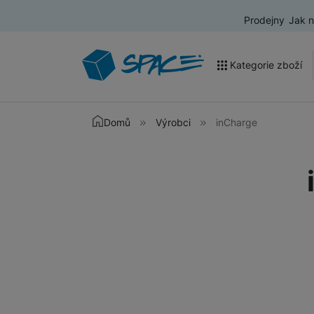
Prodejny
Jak 
Kategorie zboží
Akce a výprodej
Domů
Výrobci
inCharge
Mobilní telefony
Nositelná elektronika
Televize
Audio
Domácí spotřebiče
Tablety
Foto