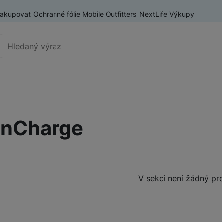
nakupovat
Ochranné fólie Mobile Outfitters
NextLife
Výkupy
Vyhledávání
Výprodej
Mobilní telefony
inCharge
Nositelná elektronika
Příslušenství
Televize
Produkty
V sekci není žádný pr
Audio
Domácí spotřebiče