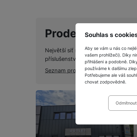
Prodejny SPACE
Souhlas s cookie
Aby se vám u nás co nejlé
Největší síť specializovaných kame
vašem prohlížeči). Díky ni
příslušenství.
přihlášeni a podobně. Dí
používáme k dalšímu zlep
Seznam prodejen
Potřebujeme ale váš souh
chovat zodpovědně.
Nastavení souhla
Odmítnout
Technické
Technické
-
bez těchto c
VŽDY AKTIVNÍ
Technické cookies umožňu
Preferenční a roz
Preferenční a rozšířené 