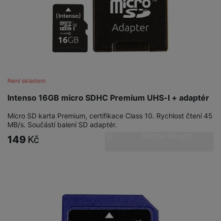
a
n
n
m
a
i
e
bí
c
r
je
e
y
ní
m
Není skladem
Intenso 16GB micro SDHC Premium UHS-I + adaptér
Micro SD karta Premium, certifikace Class 10. Rychlost čtení 45
MB/s. Součástí balení SD adaptér.
Nelze koupit
149
Kč