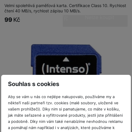
P
d
a
i
d
Velmi spolehlivá paměťová karta. Certifikace Class 10. Rychlost
ří
n
m
č
čtení 40 MB/s, rychlost zápisu 10 MB/s.
i
s
i
ě
Nelze koupit
e
o
99
Kč
l
c
ť
u
e
o
H
š
P
v
e
e
P
o
é
r
n
ří
u
k
n
s
s
z
a
í
t
l
d
rt
p
v
u
r
y
ř
í
š
a
í
p
e
p
s
Souhlas s cookies
r
n
r
l
o
s
o
u
Aby se vám u nás co nejlépe nakupovalo, používáme my a
A
t
A
š
někteří naši partneři tzv. cookies (malé soubory, uložené ve
ir
v
ir
e
vašem prohlížeči). Díky nim si pamatujeme, co máte v košíku,
P
í
p
n
jak máte seřazené a vyfiltrované produkty, jestli jste přihlášeni
o
p
o
s
a podobně. Díky nim vám také nenabízíme nevhodnou reklamu
d
r
d
t
Není skladem
a pomáhají nám například i v analýzách, které používáme k
s
o
s