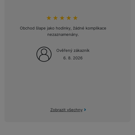
hodnoceni_zakazniku
100
%
Obchod šlape jako hodinky, žádné komplikace
Opakov
nezaznamenány.
mini
Ověřený zákazník
6. 8. 2026
Zobrazit všechny