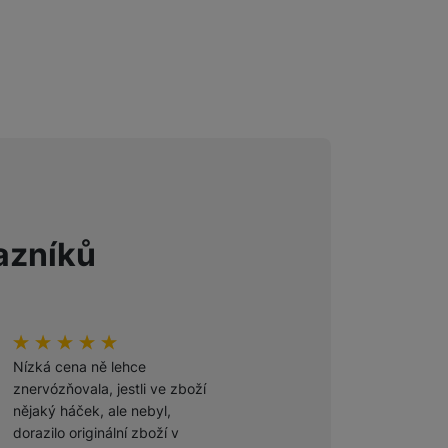
Foto
Smart
Ventilátory
Počítače a notebooky
azníků
Herní zóna
Péče o zdraví a tělo
hodnoceni_zakazniku
100
%
hodnoceni_zakazniku
100
%
Příslušenství
Nízká cena ně lehce
Odporúčam
znervózňovala, jestli ve zboží
nějaký háček, ale nebyl,
Ověřený zákazník
dorazilo originální zboží v
27. 7. 2026