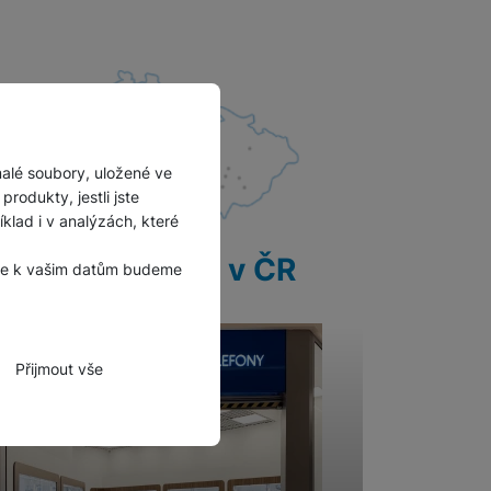
malé soubory, uložené ve
rodukty, jestli jste
lad i v analýzách, které
28 prodejen v ČR
, že k vašim datům budeme
Přijmout vše
zbytné funkce.
hli spojit např. pomocí