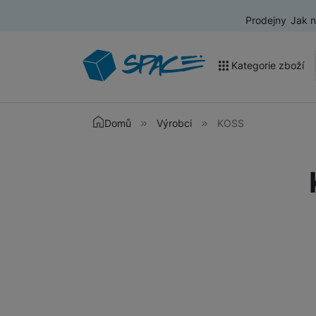
Prodejny
Jak 
Kategorie zboží
Akce a výprodej
Domů
Výrobci
KOSS
Mobilní telefony
Nositelná elektronika
Televize
Audio
Domácí spotřebiče
Tablety
Foto