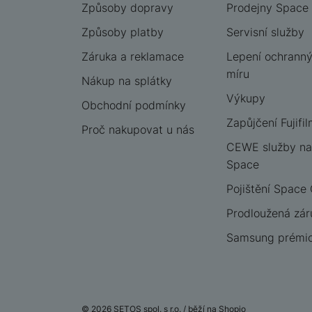
Způsoby dopravy
Prodejny Space
Způsoby platby
Servisní služby
Záruka a reklamace
Lepení ochrannýc
míru
Nákup na splátky
Výkupy
Obchodní podmínky
Zapůjčení Fujifil
Proč nakupovat u nás
CEWE služby na
Space
Pojištění Space
Prodloužená zár
Samsung prémio
© 2026 SETOS spol. s r.o. /
běží na
Shopio