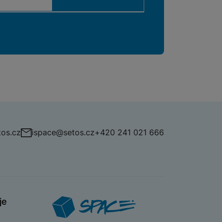
os.cz
ispace@setos.cz
+420 241 021 666
je