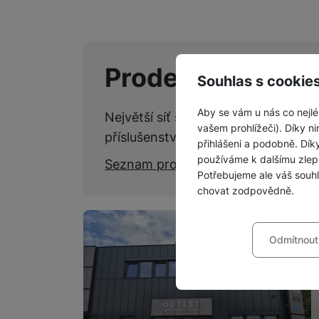
Prodejny SPACE
Souhlas s cookie
Aby se vám u nás co nejlé
Největší síť specializovaných kame
vašem prohlížeči). Díky ni
příslušenství.
přihlášeni a podobně. Dí
používáme k dalšímu zlep
Seznam prodejen
Potřebujeme ale váš souh
chovat zodpovědně.
Nastavení souhla
Odmítnout
Technické
Technické
-
bez těchto c
VŽDY AKTIVNÍ
Technické cookies umožňu
Preferenční a roz
Preferenční a rozšířené 