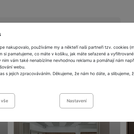
s
pe nakupovalo, používáme my a někteří naši partneři tzv. cookies (
nných prodejen mobilních telefonů a
m si pamatujeme, co máte v košíku, jak máte seřazené a vyfiltrované p
ky nim vám také nenabízíme nevhodnou reklamu a pomáhají nám napřík
šování webu.
las s jejich zpracováváním. Děkujeme, že nám ho dáte, a slibujeme
sů s kategoriemi cookies
 vše
Nastavení
ookies náš web nebude fungovat
.
jí váš průchod nákupním košíkem, porovnávání produktů a další ne
šířené funkce
funkce
-
abyste nemuseli vše nastavovat znovu a abyste se s námi mo