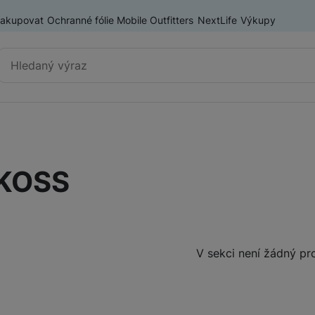
nakupovat
Ochranné fólie Mobile Outfitters
NextLife
Výkupy
Vyhledávání
Výprodej
Mobilní telefony
KOSS
Nositelná elektronika
Příslušenství
Televize
Produkty
V sekci není žádný pr
Audio
Domácí spotřebiče