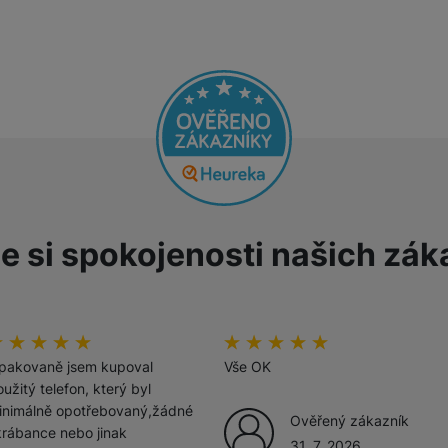
Tablety
Foto
Smart
Ventilátory
e si spokojenosti našich zák
Počítače a notebooky
Herní zóna
odnoceni_zakazniku
00
%
hodnoceni_zakazniku
100
%
Péče o zdraví a tělo
pakovaně jsem kupoval
Vše OK
užitý telefon, který byl
inimálně opotřebovaný,žádné
Ověřený zákazník
krábance nebo jinak
31. 7. 2026