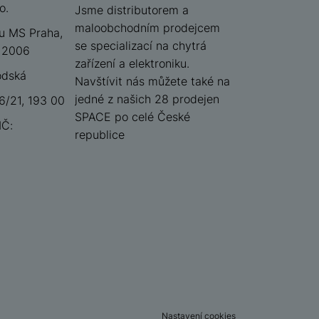
o.
iSpace
Jsme distributorem a
maloobchodním prodejcem
u MS Praha,
se specializací na chytrá
 12006
zařízení a elektroniku.
odská
Navštívit nás můžete také na
jedné z našich 28 prodejen
/21, 193 00
SPACE po celé České
IČ:
republice
Nastavení cookies