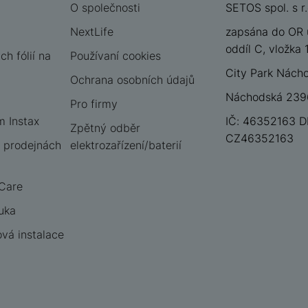
O společnosti
SETOS spol. s r.
NextLife
zapsána do OR 
oddíl C, vložka
h fólií na
Používaní cookies
City Park Nách
Ochrana osobních údajů
Náchodská 2396
Pro firmy
m Instax
IČ: 46352163 D
Zpětný odběr
CZ46352163
 prodejnách
elektrozařízení/baterií
 Care
uka
vá instalace