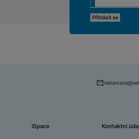
reklamace@set
iSpace
Kontaktní úda