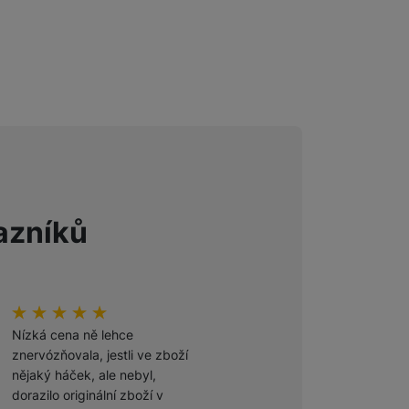
Foto
Smart
Ventilátory
Počítače a notebooky
azníků
Herní zóna
Péče o zdraví a tělo
hodnoceni_zakazniku
100
%
hodnoceni_zakazniku
100
%
Příslušenství
Nízká cena ně lehce
Odporúčam
znervózňovala, jestli ve zboží
nějaký háček, ale nebyl,
Ověřený zákazník
dorazilo originální zboží v
27. 7. 2026