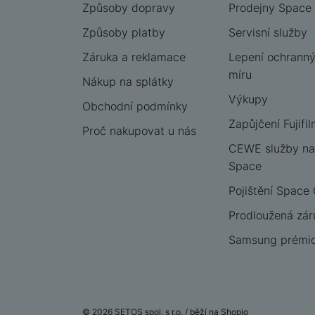
Způsoby dopravy
Prodejny Space
Způsoby platby
Servisní služby
Záruka a reklamace
Lepení ochrannýc
míru
Nákup na splátky
Výkupy
Obchodní podmínky
Zapůjčení Fujifil
Proč nakupovat u nás
CEWE služby na
Space
Pojištění Space
Prodloužená zár
Samsung prémio
© 2026 SETOS spol. s r.o. /
běží na
Shopio