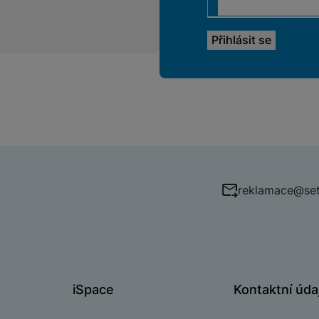
reklamace@set
iSpace
Kontaktní úda