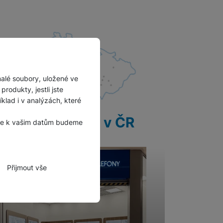
malé soubory, uložené ve
rodukty, jestli jste
lad i v analýzách, které
28 prodejen v ČR
, že k vašim datům budeme
Přijmout vše
zbytné funkce.
hli spojit např. pomocí