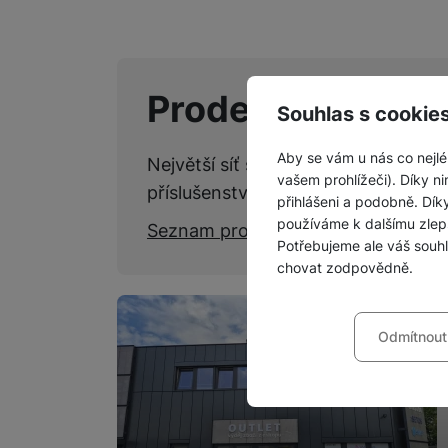
Prodejny SPACE
Souhlas s cookie
Aby se vám u nás co nejlé
Největší síť specializovaných kame
vašem prohlížeči). Díky ni
příslušenství.
přihlášeni a podobně. Dí
používáme k dalšímu zlep
Seznam prodejen
Potřebujeme ale váš souh
chovat zodpovědně.
Nastavení souhla
Odmítnout
Technické
Technické
-
bez těchto c
VŽDY AKTIVNÍ
Technické cookies umožňu
Preferenční a roz
Preferenční a rozšířené 