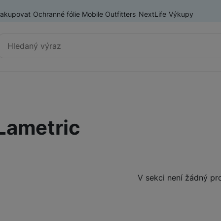
nakupovat
Ochranné fólie Mobile Outfitters
NextLife
Výkupy
Vyhledávání
Výprodej
Mobilní telefony
Lametric
Nositelná elektronika
Příslušenství
Televize
Produkty
V sekci není žádný pr
Audio
Domácí spotřebiče