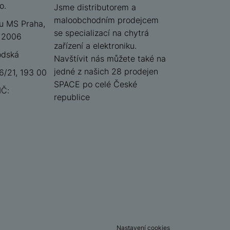
o.
iSpace
Jsme distributorem a
maloobchodním prodejcem
u MS Praha,
se specializací na chytrá
 12006
zařízení a elektroniku.
odská
Navštívit nás můžete také na
jedné z našich 28 prodejen
/21, 193 00
SPACE po celé České
IČ:
republice
Nastavení cookies