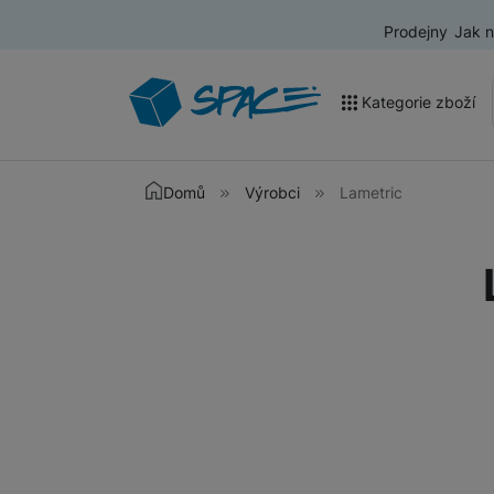
Prodejny
Jak 
Kategorie zboží
Akce a výprodej
Domů
Výrobci
Lametric
Mobilní telefony
Nositelná elektronika
Televize
Audio
Domácí spotřebiče
Tablety
Foto