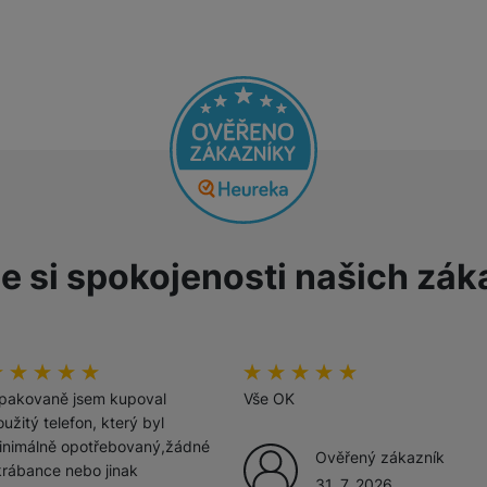
Tablety
Foto
Smart
Ventilátory
e si spokojenosti našich zák
Počítače a notebooky
Herní zóna
odnoceni_zakazniku
00
%
hodnoceni_zakazniku
100
%
Péče o zdraví a tělo
pakovaně jsem kupoval
Vše OK
užitý telefon, který byl
inimálně opotřebovaný,žádné
Ověřený zákazník
krábance nebo jinak
31. 7. 2026