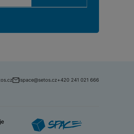
os.cz
ispace@setos.cz
+420 241 021 666
je