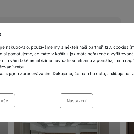
s
pe nakupovalo, používáme my a někteří naši partneři tzv. cookies (
nných prodejen mobilních telefonů a
m si pamatujeme, co máte v košíku, jak máte seřazené a vyfiltrované p
ky nim vám také nenabízíme nevhodnou reklamu a pomáhají nám napřík
šování webu.
las s jejich zpracováváním. Děkujeme, že nám ho dáte, a slibujeme
sů s kategoriemi cookies
 vše
Nastavení
ookies náš web nebude fungovat
.
jí váš průchod nákupním košíkem, porovnávání produktů a další ne
šířené funkce
funkce
-
abyste nemuseli vše nastavovat znovu a abyste se s námi mo