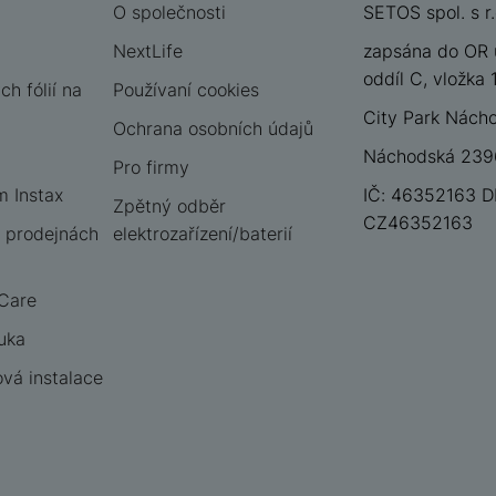
O společnosti
SETOS spol. s r.
NextLife
zapsána do OR 
oddíl C, vložka
h fólií na
Používaní cookies
City Park Nách
Ochrana osobních údajů
Náchodská 2396
Pro firmy
m Instax
IČ: 46352163 D
Zpětný odběr
CZ46352163
 prodejnách
elektrozařízení/baterií
 Care
uka
vá instalace