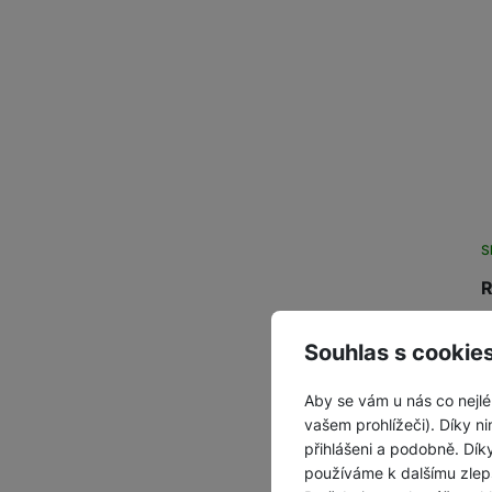
S
R
R
d
Souhlas s cookie
p
Aby se vám u nás co nejlé
vašem prohlížeči). Díky ni
přihlášeni a podobně. Dí
používáme k dalšímu zlep