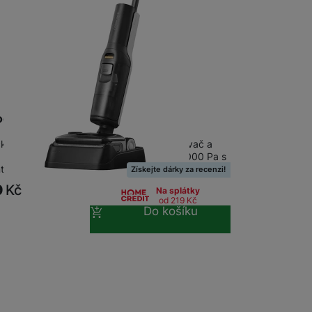
ck F25 Gen 2 Black
k F25 Gen 2 Black • Akumulátorový vysavač a
 pro suché i mokré sání • Sací výkon 20 000 Pa s
entním senzorem znečištění DirTect…
Získejte dárky za recenzi!
9
Kč
Na splátky
od 219
Kč
Do košíku