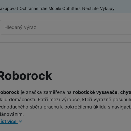
nakupovat
Ochranné fólie Mobile Outfitters
NextLife
Výkupy
Vyhledávání
Výprodej
Mobilní telefony
Roborock
Nositelná elektronika
ry
Příslušenství
Televize
oborock
je značka zaměřená na
robotické vysavače
,
chyt
klid domácnosti. Patří mezi výrobce, kteří výrazně posunul
Audio
ednoduchého sběru prachu k pokročilému úklidu s navigac
lánováním.
íst více
Domácí spotřebiče