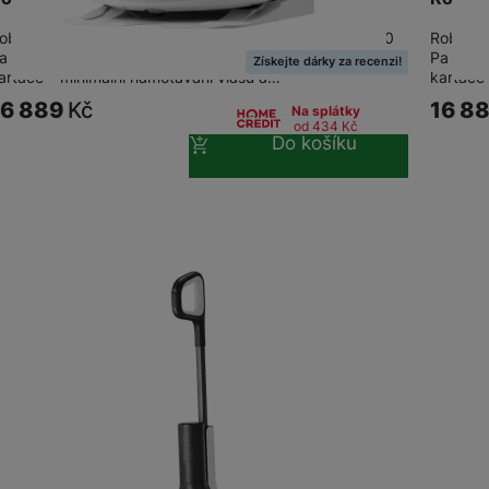
obotický vysavač Roborock Qrevo C Pro • Sání 18 500
Robotic
a – jedno z nejsilnějších na trhu. • Dual Anti-Tangle
Pa – jed
Získejte dárky za recenzi!
artáče – minimální namotávání vlasů a…
kartáče
16 889
Kč
16 8
Na splátky
od 434
Kč
Do košíku