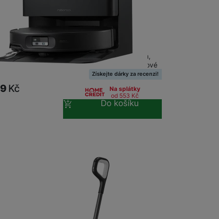
ck Qrevo Edge 2 Black
k Qrevo Edge 2 • robotický vysavač s mopem,
 Sací výkon 25 000 Pa HyperForce pro hloubkové
tvrdých podlah i koberců • Duální…
Získejte dárky za recenzi!
99
Kč
Na splátky
od 553
Kč
Do košíku