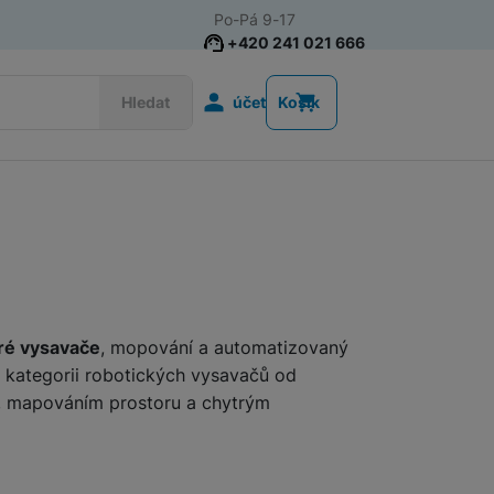
Po-Pá 9-17
+420 241 021 666
Uživatelská s
Hledat
účet
Košík
Akce
Nositelná elektronika
Televize
Mobilní telefony
Audio
ré vysavače
, mopování a automatizovaný
i kategorii robotických vysavačů od
Domácí spotřebiče
í, mapováním prostoru a chytrým
Tablety