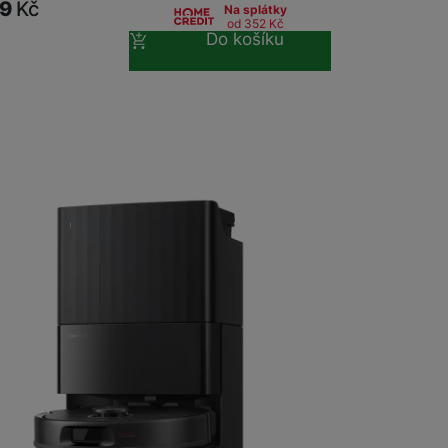
99
Kč
Na splátky
od 352
Kč
Do košíku
 obsahy nebo reklamy jak
ck Qrevo C Pro Black