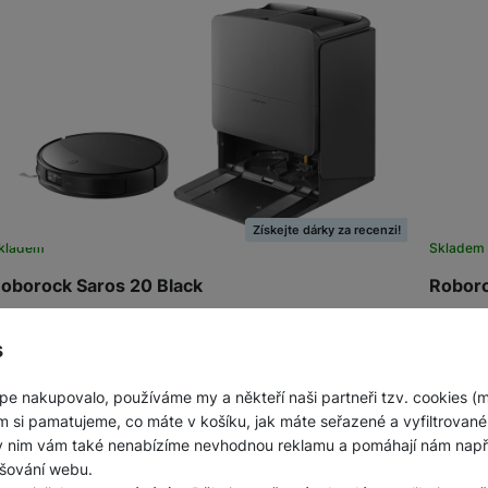
Získejte dárky za recenzi!
kladem
Skladem
oborock Saros 20 Black
Roboro
obotický vysavač s mopem • sací výkon až 36 000 Pa •
Robotic
uální rotační mopovací systém s adaptivním tlakem •
Pa – jed
s
odvozek AdaptiLift 3.0 překonání prahů až…
kartáče
36 989
Kč
30 4
pe nakupovalo, používáme my a někteří naši partneři tzv. cookies (
Na splátky
od 951
Kč
m si pamatujeme, co máte v košíku, jak máte seřazené a vyfiltrované p
Do košíku
ky nim vám také nenabízíme nevhodnou reklamu a pomáhají nám napřík
šování webu.