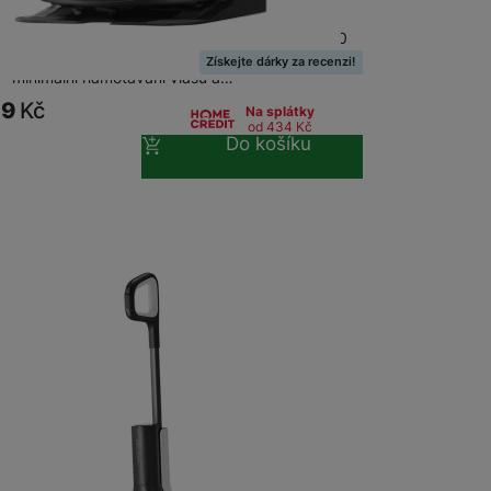
ký vysavač Roborock Qrevo C Pro • Sání 18 500
no z nejsilnějších na trhu. • Dual Anti-Tangle
Získejte dárky za recenzi!
 – minimální namotávání vlasů a…
89
Kč
Na splátky
od 434
Kč
Do košíku