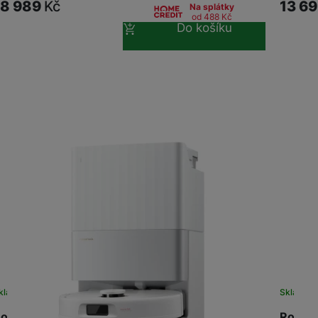
18 989
Kč
13 6
Na splátky
od 488
Kč
Do košíku
žíváme my nebo naši partneři, abychom vám mohli zobrazit vhodné
a stránkách třetích stran.
kladem
Skladem
oborock Qrevo C Pro White
Roboro