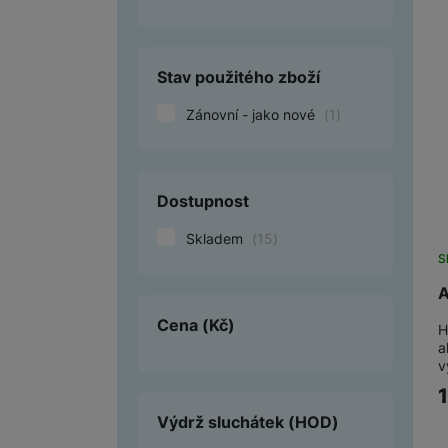
Smart
Stav použitého zboží
Ventilátory
Zánovní - jako nové
(
1
)
Počítače a notebooky
Herní zóna
Péče o zdraví a tělo
Dostupnost
Příslušenství
Skladem
(
15
)
S
Dárkové poukázky iSpace
A
Vrácené zboží
Cena
(Kč)
H
a
v
Výdrž sluchátek
(HOD)