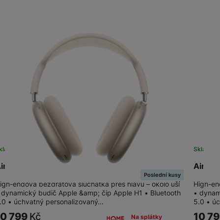
kladem
Skladem
irPods Max (2024) Starlight
AirPod
Poslední kusy
igh-endová bezdrátová sluchátka přes hlavu – okolo uší
High-en
 dynamický budič Apple &amp; čip Apple H1 • Bluetooth
• dynam
.0 • úchvatný personalizovaný…
5.0 • ú
10 799
Kč
10 7
Na splátky