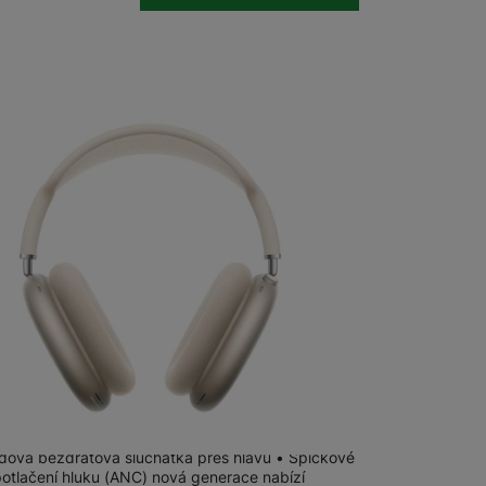
m
na 2 prodejnách
AirPods Max 2 (2026) Starlight
dová bezdrátová sluchátka přes hlavu • Špičkové
potlačení hluku (ANC) nová generace nabízí