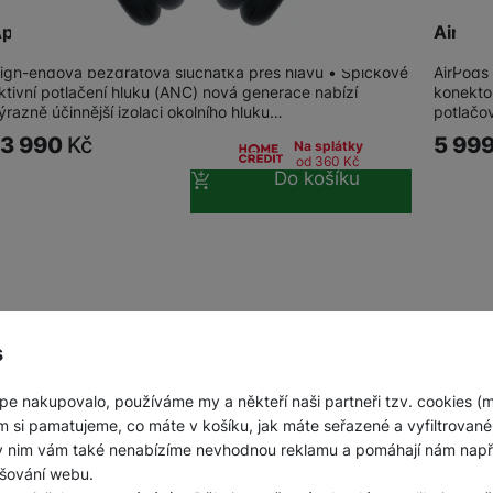
pple AirPods Max 2 (2026) Midnight
AirPod
igh-endová bezdrátová sluchátka přes hlavu • Špičkové
AirPods
ktivní potlačení hluku (ANC) nová generace nabízí
konekto
ýrazně účinnější izolaci okolního hluku…
potlačo
13 990
Kč
5 99
Na splátky
od 360
Kč
Do košíku
s
pe nakupovalo, používáme my a někteří naši partneři tzv. cookies (
m si pamatujeme, co máte v košíku, jak máte seřazené a vyfiltrované p
ky nim vám také nenabízíme nevhodnou reklamu a pomáhají nám napřík
šování webu.