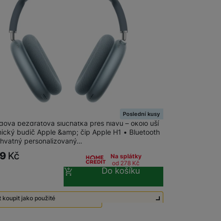
 obsahy nebo reklamy jak
s Max (2024) Blue
Poslední kusy
dová bezdrátová sluchátka přes hlavu – okolo uší
ický budič Apple &amp; čip Apple H1 • Bluetooth
chvatný personalizovaný…
99
Kč
Na splátky
od 278
Kč
Do košíku
 koupit jako použité
té - Zánovní - jako nové
8 990
Kč