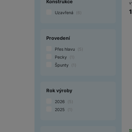
Konstrukce
v
Uzavřená
(
6
)
Provedení
Přes hlavu
(
5
)
Pecky
(
1
)
Špunty
(
1
)
Rok výroby
2026
(
5
)
2025
(
1
)
S