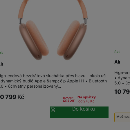
žíváme my nebo naši partneři, abychom vám mohli zobrazit vhodné
a stránkách třetích stran.
Skladem
kladem
na 1 prodejně
AirPod
irPods Max (2024) Orange
High-en
igh-endová bezdrátová sluchátka přes hlavu – okolo uší
• dynam
 dynamický budič Apple &amp; čip Apple H1 • Bluetooth
5.0 • ú
.0 • úchvatný personalizovaný…
10 7
10 799
Kč
Na splátky
od 278
Kč
Do košíku
Možnost
Použi