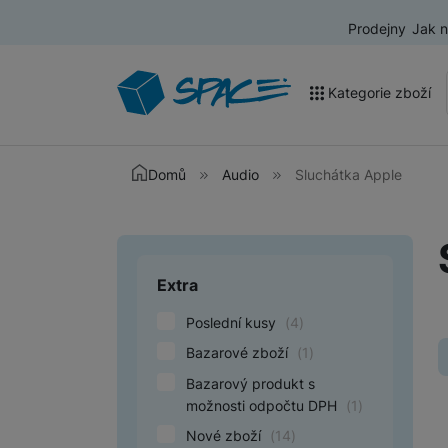
Prodejny
Jak 
Kategorie zboží
Akce a výprodej
Domů
Audio
Sluchátka Apple
Mobilní telefony
Nositelná elektronika
Extra
Upřesnit paramet
Televize
Poslední kusy
(
4
)
Audio
Bazarové zboží
(
1
)
Domácí spotřebiče
Bazarový produkt s
Tablety
možnosti odpočtu DPH
(
1
)
Nové zboží
(
14
)
Foto