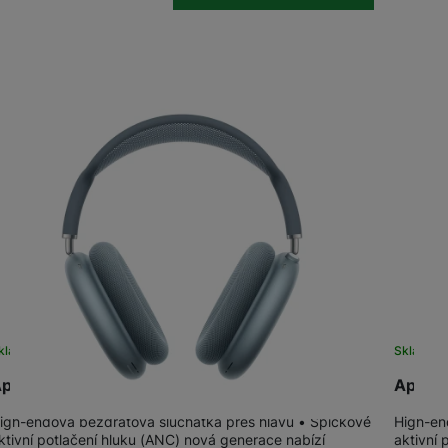
kladem
na 1 prodejně
Sklade
pple AirPods Max 2 (2026) Blue
Apple 
igh-endová bezdrátová sluchátka přes hlavu • Špičkové
High-en
ktivní potlačení hluku (ANC) nová generace nabízí
aktivní 