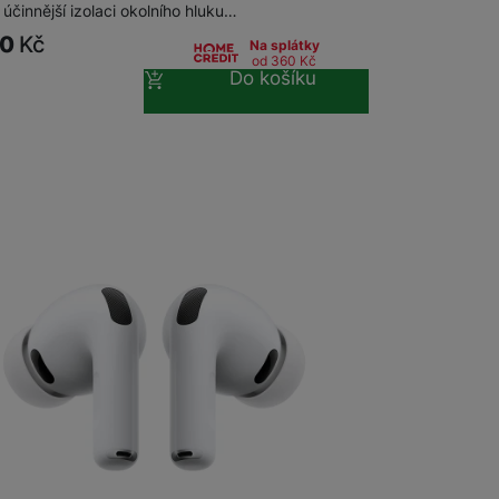
účinnější izolaci okolního hluku…
90
Kč
Na splátky
od 360
Kč
Do košíku
m
na 28 prodejnách