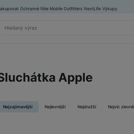
nakupovat
Ochranné fólie Mobile Outfitters
NextLife
Výkupy
Vyhledávání
Sluchátka
Bezdrátová sluchátka
Sluchátka Apple
Sluchátka do uší
ry
Sony sluchátka
Sluchátka přes hlavu
Nejzajímavější
Nejlevnější
Nejdražší
Nejvíc zlevn
Dětská sluchátka
Soundbary a reproduktory
Soundbary
Herní sluchátka
Produkty
Reproduktory