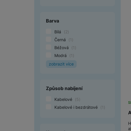
Barva
Bílá
(
2
)
Černá
(
1
)
Béžová
(
1
)
Modrá
(
1
)
zobrazit více
Fialová
(
1
)
Oranžová
(
1
)
Způsob nabíjení
Kabelové
(
5
)
S
Kabelové i bezdrátové
(
1
)
A
H
a