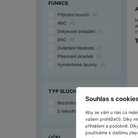
FUNKCE
A
Přijímání hovorů
(
6
)
H
ANC
(
6
)
a
v
Dotykové ovládání
(
5
)
ENC
(
6
)
Ovládání hlasitosti
(
7
)
Přepínání skladeb
(
6
)
Vyměnitelné špunty
(
6
)
TYP SLUCHÁTEK
Souhlas s cookie
Bezdrátová
(
6
)
S mikrofonem
(
6
)
Aby se vám u nás co nejlé
vašem prohlížeči). Díky ni
přihlášeni a podobně. Dí
používáme k dalšímu zlep
ÚČEL