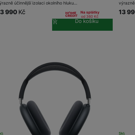
ýrazně účinnější izolaci okolního hluku…
výrazně 
13 990
Kč
13 9
Na splátky
od 360
Kč
Do košíku
kladem
na 8 prodejnách
Sklade