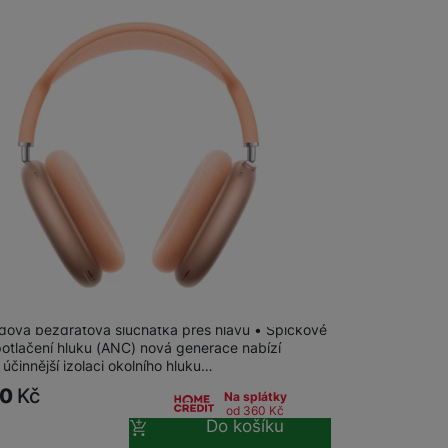
AirPods Max 2 (2026) Orange
dová bezdrátová sluchátka přes hlavu • Špičkové
potlačení hluku (ANC) nová generace nabízí
účinnější izolaci okolního hluku…
90
Kč
Na splátky
od 360
Kč
Do košíku