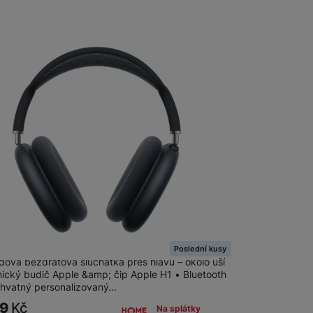
s Max (2024) Midnight
Poslední kusy
dová bezdrátová sluchátka přes hlavu – okolo uší
ický budič Apple &amp; čip Apple H1 • Bluetooth
chvatný personalizovaný…
99
Kč
Na splátky