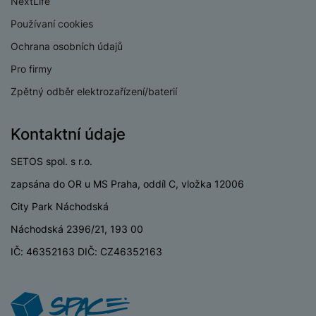
NextLife
v
p
í
Používaní cookies
r
a
P
Ochrana osobních údajů
H
č
ř
e
Pro firmy
k
í
r
y
Zpětný odběr elektrozařízení/baterií
s
ní
a
l
m
s
u
o
Kontaktní údaje
u
š
ni
š
e
t
SETOS spol. s r.o.
i
n
o
č
zapsána do OR u MS Praha, oddíl C, vložka 12006
s
r
k
t
City Park Náchodská
y
y
v
Náchodská 2396/21, 193 00
í
H
P
p
e
IČ: 46352163 DIČ: CZ46352163
ří
r
r
sl
o
n
u
t
í
š
e
o