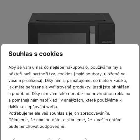
y
r
t
c
n
t
d
á
r
m
t
o
v
k
i
ř
O
in
s
a
o
k
m
í
y
c
e
u
k
kl
š
ni
a
o
k
e
b
t
y
a
n
t
bi
f
i
d
p
y
o
ln
o
č
o
r
a
r
í
t
e
o
o
b
y
t
o
Souhlas s cookies
r
t
a
el
a
L
S
o
a
t
e
p
e
m
v
b
o
Aby se vám u nás co nejlépe nakupovalo, používáme my a
f
a
d
a
é
le
h
někteří naši partneři tzv. cookies (malé soubory, uložené ve
o
r
n
Zboží na objednávku
rt
vašem prohlížeči). Díky nim si pamatujeme, co máte v košíku,
k
t
y
n
á
i
jak máte seřazené a vyfiltrované produkty, jestli jste přihlášeni
a
y
n
Midea MAC23XF Mikrovlnná trouba
y
t
P
c
a podobně. Díky nim vám také nenabízíme nevhodnou reklamu
m
a
ů
ř
e
D
a pomáhají nám například i v analýzách, které používáme k
e
n
Mikrovlnná trouba s kapacitou 23 l • výkon 800 W • grilovací
m
í
r
dalšímu zlepšování webu.
režim s výkonem až 1000 W • 5 úrovní výkonu • s digitálním
r
o
P
s
displejem • hodiny • skleněný…
ž
Potřebujeme ale váš souhlas s jejich zpracováváním.
y
t
N
r
l
Děkujeme, že nám ho dáte, a slibujeme, že k vašim datům
á
S
4 199
Kč
e
Na splátky
a
a
u
budeme chovat zodpovědně.
D
k
t
od 108
Kč
b
b
Do košíku
č
š
a
y
a
o
Nastavení souhlasů s kategoriemi
í
k