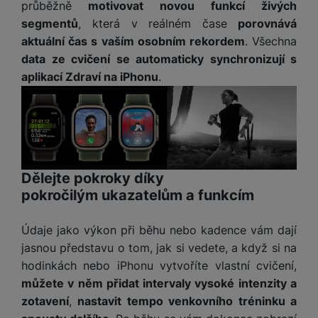
o
průběžně
motivovat novou funkcí živých
r
y
ří
K
R
n
y
segmentů
, která v reálném čase
porovnává
/
s
a
y
e
a
n
l
aktuální čas s vaším osobním rekordem
. Všechna
b
c
p
o
u
e
data ze cvičení se automaticky synchronizují s
h
P
ř
s
š
l
aplikací Zdraví na iPhonu
.
l
ří
e
i
e
y
o
s
d
č
n
n
l
s
R
e
s
a
u
á
e
d
t
b
š
d
d
a
v
íj
e
k
u
t
í
e
n
Dělejte pokroky díky
y
k
p
č
s
P
pokročilým ukazatelům a funkcím
c
r
F
k
t
T
ří
e
o
l
y
v
e
s
t
a
Údaje jako výkon při běhu nebo kadence vám dají
í
l
l
a
S
s
jasnou představu o tom, jak si vedete, a když si na
p
e
u
b
íť
h
r
hodinkách nebo iPhonu vytvoříte vlastní cvičení,
k
š
l
o
d
o
můžete v něm přidat intervaly vysoké intenzity a
o
e
e
v
i
i
n
n
zotavení
,
nastavit tempo venkovního tréninku a
t
é
s
P
v
s