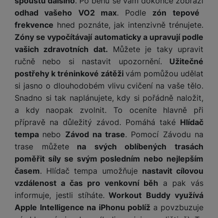
spoustu dalšího
. Po běhu se vám dokonce zobrazí
y
n
k
a
e
t
odhad vašeho VO2 max
. Podle
zón tepové
a
y
d
r
v
N
frekvence
hned poznáte, jak intenzivně trénujete.
b
t
í
a
E
íj
P
Zóny se vypočítávají automaticky a upravují podle
o
k
b
x
e
ří
vašich zdravotních dat.
Můžete je taky upravit
r
d
íj
t
č
sl
ručně nebo si nastavit upozornění.
Užitečné
y
o
e
e
k
u
postřehy k tréninkové zátěži
vám pomůžou udělat
m
č
r
y
š
B
á
k
si jasno o dlouhodobém vlivu cvičení na vaše tělo.
n
(
e
a
c
y
í
Snadno si tak naplánujete, kdy si pořádně naložit,
2
n
t
í
H
a kdy naopak zvolnit. To oceníte hlavně při
3
st
e
L
m
D
0
ví
přípravě na důležitý závod. Pomáhá také
Hlídač
ri
o
s
D
V
p
e
tempa
nebo
Závod na trase
. Pomocí Závodu na
k
p
d
)
r
a
trase můžete
na svých oblíbených trasách
á
o
is
o
n
t
poměřit síly se svým posledním nebo nejlepším
t
N
k
A
a
o
ř
časem
. Hlídač tempa umožňuje
nastavit cílovou
a
y
p
p
r
e
b
vzdálenost a čas pro venkovní běh
a pak vás
pl
á
y
E
b
íj
informuje, jestli stíháte.
Workout Buddy využívá
e
j
x
i
e
W
Apple Intelligence na iPhonu poblíž
a povzbuzuje
P
e
t
č
cí
a