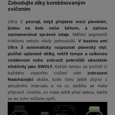
a
z
Zabodujte díky kombinovaným
č
ě
d
e
cvičením
ť
H
r
o
e
D
á
v
Ultra 3
poznají, když přejdete mezi plaváním,
r
r
t
é
n
jízdou na kole nebo během, a začnou
ž
o
k
í
zaznamenávat správné údaje
. Měření segmentů
á
v
a
a
k
é
triatlonu nebylo nikdy jednodušší.
V bazénu umí
r
p
y
p
Ultra 3 automaticky rozpoznat plavecký styl,
t
o
p
o
počítat uplavané délky, měřit tempo a celkovou
y
č
r
w
vzdálenost nebo zobrazit pokročilé ukazatele
ít
o
e
S
efektivity jako SWOLF.
Každé tempo se počítá! U
a
M
t
r
t
č
ic
každého vlastního cvičení vám
zobrazení
e
b
y
o
r
Nadcházející
ukáže, kolik toho ještě zbývá z
l
a
l
v
o
e
n
aktuálního intervalu a na co dalšího se máte
u
é
S
v
k
připravit. Uvidíte, co máte ještě před sebou, takže
s
ž
D
i
y
y
se do toho můžete opřít.
i
H
z
d
P
C
M
e
l
o
ul