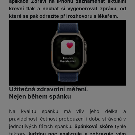
aplikace Zdraví na iPhonu zaznamenat aktuální
krevní tlak a nechat si vygenerovat zprávu, od
které se pak odrazíte při rozhovoru s lékařem.
Užitečná zdravotní měření.
Nejen během spánku
Na kvalitu spánku má vliv jeho délka a
pravidelnost, četnost probouzení i doba strávená v
jednotlivých fázích spánku.
Spánkové skóre
tyhle
faktory
každou noc analyzuje a zobrazuje vám