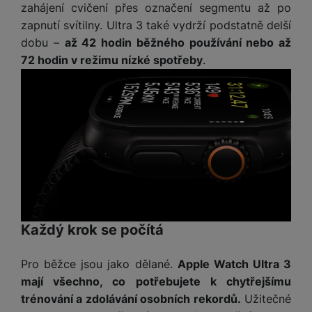
a
zahájení cvičení přes označení segmentu až po
m
v
e
P
bi
a
B
e
e
zapnutí svítilny. Ultra 3 také vydrží podstatně delší
ř
ln
M
b
e
č
s
dobu –
až 42 hodin běžného používání nebo až
í
í
y
a
z
k
ni
s
t
72 hodin v režimu nízké spotřeby
.
ši
t
d
y
c
l
el
a
o
r
e
u
e
p
h
á
k
š
f
o
y
t
t
e
o
dl
o
a
n
n
S
o
v
bl
s
y
l
ž
é
e
t
u
k
n
t
P
v
n
y
a
ů
ří
í
e
p
b
m
s
p
č
o
íj
l
r
Každý krok se počítá
n
S
d
e
u
o
í
I
m
č
š
A
c
Pro běžce jsou jako dělané.
Apple Watch Ultra 3
M
y
k
e
p
l
k
š
y
mají všechno, co potřebujete k chytřejšímu
n
p
o
a
trénování a zdolávání osobních rekordů.
Užitečné
s
l
T
n
N
rt