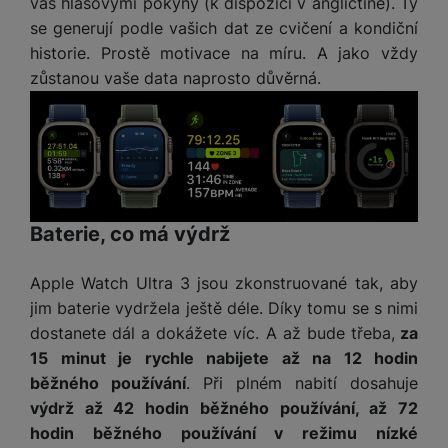
ří
vás hlasovými pokyny (k dispozici v angličtině). Ty
c
e
ů
s
t
s
í
se generují podle vašich dat ze cvičení a kondiční
r
m
t
c
l
a
historie. Prostě motivace na míru. A jako vždy
n
oj
h
u
d
P
í
zůstanou vaše data naprosto důvěrná.
á
P
š
a
ř
S
n
P
ří
e
p
í
S
k
ří
s
n
t
s
D
y
sl
l
s
é
l
d
u
u
t
r
u
is
š
š
v
y
š
k
e
e
í
e
y
Baterie, co má výdrž
n
n
M
p
n
st
s
ik
r
S
s
ví
t
Apple Watch Ultra 3 jsou zkonstruované tak, aby
r
o
S
t
p
v
o
jim baterie vydržela ještě déle. Díky tomu se s nimi
s
D
v
r
í
f
p
dostanete dál a dokážete víc. A až bude třeba,
za
d
í
o
p
o
o
is
p
15 minut je rychle nabijete až na 12 hodin
M
r
n
t
k
r
běžného používání
. Při plném nabití dosahuje
a
o
y
ř
y
o
výdrž až 42 hodin běžného používání, až 72
c
l
e
a
hodin běžného používání v režimu nízké
e
P
b
u