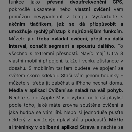
t
funkce jako
přesná dvoufrekvenční GPS
,
e
r
y
a
y
v
pokročilé ukazatele nebo
vlastní cvičení
vám
a
bí
K
í
F
pomůžou nevypadnout z tempa. Vystartujte s
c
je
P
a
p
il
k
č
ří
akčním tlačítkem, jež se dá přizpůsobit a
b
r
t
p
k
s
umožňuje rychlý přístup k nejrůznějším funkcím
.
e
o
r
a
y
l
Můžete jím
třeba ovládat cvičení, přejít na další
l
c
y
d
k
u
interval, označit segment a spoustu dalšího
. To
y
h
y
c
š
K
a
všechno s extrémní přesností. Navíc mají Ultra 3
y
h
e
r
r
t
S
vlastní mobilní připojení, takže i venku zůstanete v
y
n
y
e
r
o
dosahu. S mobilním tarifem budete ve spojení se
tr
s
t
d
é
ft
ý
t
světem skoro kdekoli. Stačí vám jenom hodinky –
k
u
h
w
m
v
můžete si třeba jít zaběhat a iPhone nechat doma.
y
k
o
a
h
í
Média v aplikaci Cvičení se naladí na váš pohyb.
c
d
r
o
p
A
Nechte si od Apple Music vybrat nejlepší playlist
e
i
e
di
r
d
podle toho, jaké máte zrovna spuštěné cvičení a
n
n
o
a
D
k
jaká hudba se vám líbí. Nebo si jednoduše pusťte
H
k
i
p
i
y
U
některý z navržených playlistů a podcastů.
Měřte
á
P
t
s
B
si tréninky v oblíbené aplikaci Strava
a nechte se
m
h
é
k
P