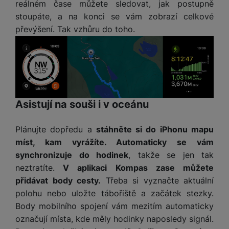
reálném čase můžete sledovat, jak postupně
a
n
n
stoupáte, a na konci se vám zobrazí celkové
m
a
i
e
bí
převýšení. Tak vzhůru do toho.
c
r
je
e
y
ní
m
Asistují na souši i v oceánu
Plánujte dopředu a
stáhněte si do iPhonu mapu
míst, kam vyrážíte. Automaticky se vám
synchronizuje do hodinek
, takže se jen tak
neztratíte.
V aplikaci Kompas zase můžete
přidávat body cesty.
Třeba si vyznačte aktuální
polohu nebo uložte tábořiště a začátek stezky.
Body mobilního spojení vám mezitím automaticky
označují místa, kde měly hodinky naposledy signál.