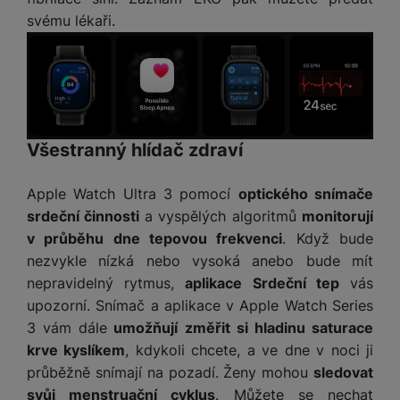
svému lékaři.
Všestranný hlídač zdraví
Apple Watch Ultra 3 pomocí
optického snímače
srdeční činnosti
a vyspělých algoritmů
monitorují
v průběhu dne tepovou frekvenci
. Když bude
nezvykle nízká nebo vysoká anebo bude mít
nepravidelný rytmus,
aplikace Srdeční tep
vás
upozorní. Snímač a aplikace v Apple Watch Series
3 vám dále
umožňují změřit si hladinu saturace
krve kyslíkem
, kdykoli chcete, a ve dne v noci ji
průběžně snímají na pozadí. Ženy mohou
sledovat
svůj menstruační cyklus
. Můžete se nechat