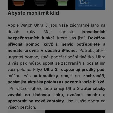
Abyste mohli mít klid
Apple Watch Ultra 3 jsou vaše záchranné lano na
dosah ruky. Mají spoustu
inovativních
bezpečnostních funkcí
, které vás jistí.
Dokážou
přivolat pomoc, když ji nejvíc potřebujete a
nemáte zrovna v dosahu iPhone.
Potřebujete-li
urgentní pomoc, stačí podržet boční tlačítko. Ultra
3 vás pak můžou spojit se záchranáři a poslat jim
vaši polohu. Když
Ultra 3 rozpoznají prudký pád
,
můžou vás
automaticky spojit se záchranáři,
poslat jim aktuální polohu a upozornit vaše blízké
.
Při vážné autonehodě umějí Ultra 3
automaticky
zavolat na tísňovou linku, oznámit polohu a
upozornit nouzové kontakty
. Jsou vaše opora na
všech cestách.