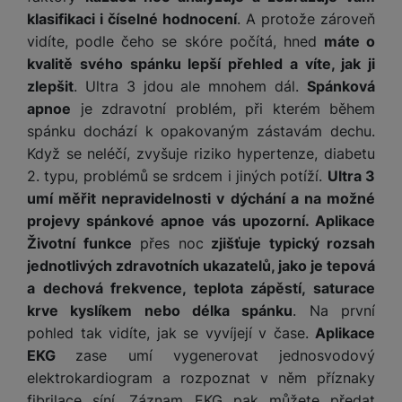
klasifikaci i číselné hodnocení
. A protože zároveň
vidíte, podle čeho se skóre počítá, hned
máte o
kvalitě svého spánku lepší přehled a víte, jak ji
zlepšit
. Ultra 3 jdou ale mnohem dál.
Spánková
apnoe
je zdravotní problém, při kterém během
spánku dochází k opakovaným zástavám dechu.
Když se neléčí, zvyšuje riziko hypertenze, diabetu
2. typu, problémů se srdcem i jiných potíží.
Ultra 3
umí měřit nepravidelnosti v dýchání a na možné
projevy spánkové apnoe vás upozorní. Aplikace
Životní funkce
přes noc
zjišťuje typický rozsah
jednotlivých zdravotních ukazatelů, jako je tepová
a dechová frekvence, teplota zápěstí, saturace
krve kyslíkem nebo délka spánku
. Na první
pohled tak vidíte, jak se vyvíjejí v čase.
Aplikace
EKG
zase umí vygenerovat jednosvodový
elektrokardiogram a rozpoznat v něm příznaky
fibrilace síní. Záznam EKG pak můžete předat