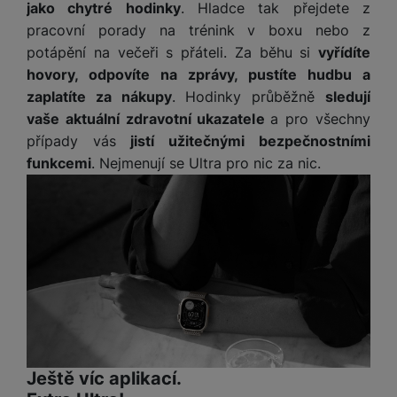
jako chytré hodinky
. Hladce tak přejdete z
pracovní porady na trénink v boxu nebo z
potápění na večeři s přáteli. Za běhu si
vyřídíte
hovory, odpovíte na zprávy, pustíte hudbu a
zaplatíte za nákupy
. Hodinky průběžně
sledují
vaše aktuální zdravotní ukazatele
a pro všechny
případy vás
jistí užitečnými bezpečnostními
funkcemi
. Nejmenují se Ultra pro nic za nic.
Na splátky
Do košíku
524 Kč
20 390
Kč
Ještě víc aplikací.