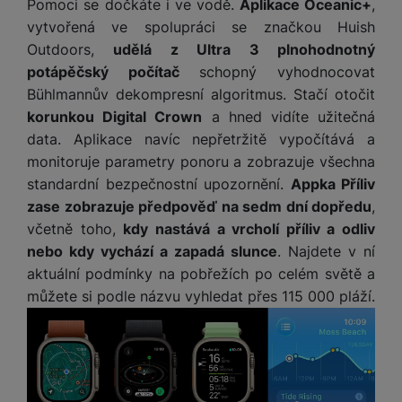
Pomoci se dočkáte i ve vodě.
Aplikace Oceanic+
,
vytvořená ve spolupráci se značkou Huish
Outdoors,
udělá z Ultra 3 plnohodnotný
potápěčský počítač
schopný vyhodnocovat
Bühlmannův dekompresní algoritmus. Stačí otočit
korunkou Digital Crown
a hned vidíte užitečná
data. Aplikace navíc nepřetržitě vypočítává a
monitoruje parametry ponoru a zobrazuje všechna
standardní bezpečnostní upozornění.
Appka Příliv
zase zobrazuje předpověď na sedm dní dopředu
,
včetně toho,
kdy nastává a vrcholí příliv a odliv
nebo kdy vychází a zapadá slunce
. Najdete v ní
aktuální podmínky na pobřežích po celém světě a
můžete si podle názvu vyhledat přes 115 000 pláží.