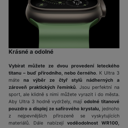
y
r
t
c
n
t
d
á
r
m
t
o
v
k
i
ř
O
in
s
a
o
k
m
í
y
c
e
u
k
kl
š
ni
a
o
k
e
b
t
y
a
n
t
bi
f
i
d
p
y
o
ln
o
č
o
r
a
r
í
t
e
o
o
b
y
t
o
r
t
a
Krásné a odolné
el
a
L
S
o
a
t
e
p
e
m
v
b
o
f
a
d
Vybírat můžete ze dvou provedení leteckého
a
é
le
h
o
r
n
titanu – buď přírodního, nebo černého
. K Ultra 3
rt
k
t
y
n
á
i
máte
na výběr ze čtyř stylů nádherných a
a
y
n
y
t
P
c
m
a
zároveň praktických řemínků
. Jsou perfektní na
ů
ř
e
D
e
n
sport, ale klidně s nimi můžete vyrazit i do města.
m
í
r
r
o
Aby Ultra 3 hodně vydržely, mají
odolné titanové
P
s
ž
y
t
N
r
pouzdro a displej ze safírového krystalu,
jednoho
l
á
S
e
a
a
z nejpevnějších přirozeně se vyskytujících
u
D
k
t
b
b
č
š
a
y
a
materiálů. Dále nabízejí
voděodolnost WR100,
o
í
k