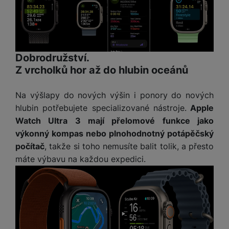
M
e
R
w
ti
ic
á
e
m
H
r
m
r
é
e
o
e
b
di
r
S
č
a
a
Dobrodružství.
ní
D
k
n
Z vrcholků hor až do hlubin oceánů
m
X
J
y
k
y
C
e
p
y
ši
Na výšlapy do nových výšin i ponory do nových
d
r
p
n
o
r
hlubin potřebujete specializované nástroje.
Apple
H
o
F
o
Watch Ultra 3 mají přelomové funkce jako
e
r
r
d
výkonný kompas nebo plnohodnotný potápěčský
r
á
a
v
n
počítač
, takže si toho nemusíte balit tolik, a přesto
z
m
ě
í
máte výbavu na každou expedici.
o
e
a
a
v
T
ví
p
é
V
c
o
b
e
č
A
a
z
ít
u
t
a
a
d