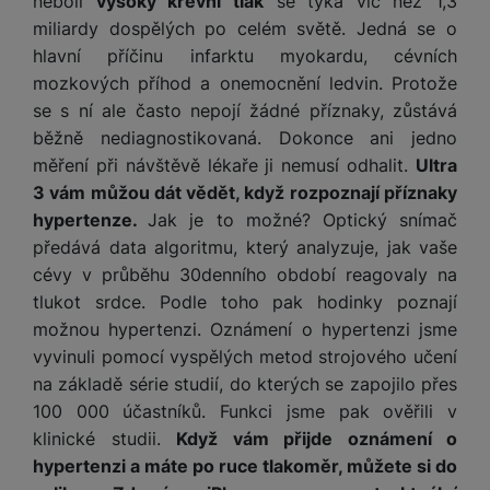
neboli
vysoký krevní tlak
se týká víc než 1,3
miliardy dospělých po celém světě. Jedná se o
hlavní příčinu infarktu myokardu, cévních
mozkových příhod a onemocnění ledvin. Protože
se s ní ale často nepojí žádné příznaky, zůstává
běžně nediagnostikovaná. Dokonce ani jedno
měření při návštěvě lékaře ji nemusí odhalit.
Ultra
3 vám můžou dát vědět, když rozpoznají příznaky
hypertenze.
Jak je to možné? Optický snímač
předává data algoritmu, který analyzuje, jak vaše
cévy v průběhu 30denního období reagovaly na
tlukot srdce. Podle toho pak hodinky poznají
možnou hypertenzi. Oznámení o hypertenzi jsme
vyvinuli pomocí vyspělých metod strojového učení
na základě série studií, do kterých se zapojilo přes
100 000 účastníků. Funkci jsme pak ověřili v
klinické studii.
Když vám přijde oznámení o
hypertenzi a máte po ruce tlakoměr, můžete si do