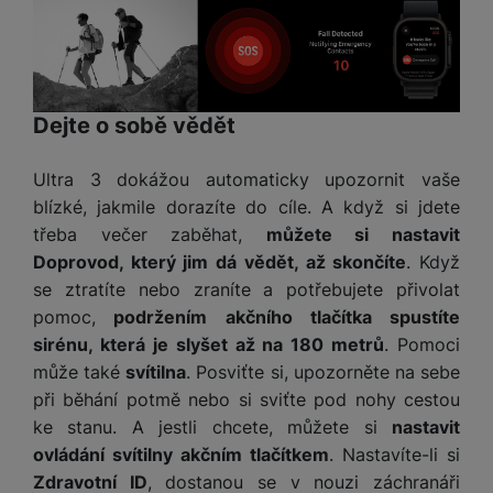
Dejte o sobě vědět
Ultra 3 dokážou automaticky upozornit vaše
blízké, jakmile dorazíte do cíle. A když si jdete
třeba večer zaběhat,
můžete si nastavit
Doprovod, který jim dá vědět, až skončíte
. Když
se ztratíte nebo zraníte a potřebujete přivolat
pomoc,
podržením akčního tlačítka spustíte
sirénu, která je slyšet až na 180 metrů
. Pomoci
může také
svítilna
. Posviťte si, upozorněte na sebe
při běhání potmě nebo si sviťte pod nohy cestou
ke stanu. A jestli chcete, můžete si
nastavit
ovládání svítilny akčním tlačítkem
. Nastavíte-li si
Zdravotní ID
, dostanou se v nouzi záchranáři