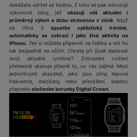
e
služby jako je chat a podobně.
l
dokážete udržet až hodinu. Z toho se pak odvozují
v
n
e
l
výkonové zóny, jež
ukazují váš aktuální i
st
v
Tyto cookies nám umožňují měření výkonu našeho webu i
a
průměrný výkon a dobu strávenou v zóně
. Když
ví
Marketingové
Marketingové
-
abychom vás neobtěžovali nevhodnou
i
našich reklamních kampaní. Jejich pomocí určujeme počet
d
k
na Ultra 3
spustíte cyklistický trénink,
reklamou
.
návštěv a zdroje návštěv našich internetových stránek. Data
z
a
v
automaticky se zobrazí i jako živá aktivita na
Povoleno
získaná pomocí těchto cookies zpracováváme souhrnně a
e
č
y
iPhonu
. Ten si můžete připevnit na řídítka a mít ho
anonymně, takže nejsme schopni identifikovat konkrétní
e
s
P
uživatele našeho webu.
tak bezpečně na očích. Chcete při jízdě sledovat
D
a
Marketingové cookies používáme my nebo naši partneři,
o
H
svoji aktuální rychlost? Zobrazení cvičení
á
v
abychom vám mohli zobrazit vhodné obsahy nebo reklamy jak
w
e
l
přehledně ukazuje přesně to, co vás zajímá. Mezi
na našich stránkách, tak na stránkách třetích stran.
a
e
r
k
jednotlivými ukazateli, jako jsou zóny tepové
č
r
n
o
ů
frekvence, mezičasy nebo převýšení, snadno
b
í
v
m
přepnete
otočením korunky Digital Crown
.
a
sl
é
n
u
o
k
c
v
y
h
l
á
a
P
t
B
d
a
k
e
a
m