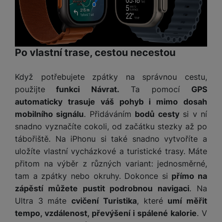
e
ří
č
i
ri
z
o
o
e
e
v
-
ní
é
P
v
s
Po vlastní trase, cestou necestou
ří
i
P
t
sl
d
o
o
u
e
w
Když potřebujete zpátky na správnou cestu,
l
š
o
e
použijte
funkci Návrat.
Ta pomocí
GPS
y
e
k
r
automaticky trasuje váš pohyb i mimo dosah
n
a
b
H
mobilního signálu
. Přidáváním
bodů cesty
si v ní
st
b
a
e
snadno vyznačíte cokoli, od začátku stezky až po
ví
e
n
r
tábořiště. Na iPhonu si také snadno vytvoříte a
p
l
k
n
uložíte vlastní vycházkové a turistické trasy. Máte
r
y
y
í
o
s
přitom na výběr z různých variant: jednosměrné,
k
a
r
tam a zpátky nebo okruhy. Dokonce si
přímo na
l
u
y
zápěstí můžete pustit podrobnou navigaci
. Na
á
t
c
v
Ultra 3 máte
cvičení Turistika
, které
umí měřit
o
hl
e
tempo, vzdálenost, převýšení i spálené kalorie
. V
k
o
s