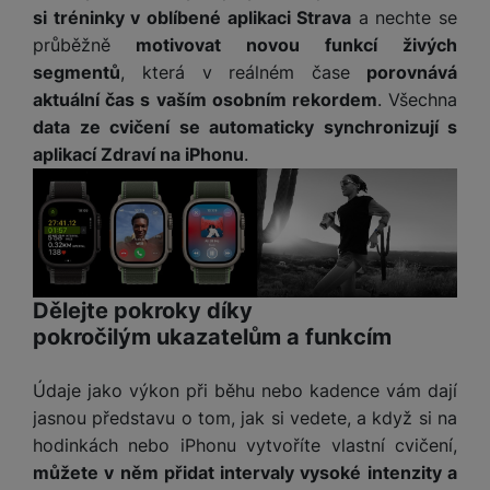
o
r
y
ří
K
si tréninky v oblíbené aplikaci Strava
a nechte se
R
n
y
/
s
a
průběžně
motivovat novou funkcí živých
y
e
a
n
l
b
c
segmentů
, která v reálném čase
porovnává
p
o
u
e
h
P
aktuální čas s vaším osobním rekordem
. Všechna
ř
s
š
l
l
ří
data ze cvičení se automaticky synchronizují s
e
i
e
y
o
s
aplikací Zdraví na iPhonu
.
d
č
n
n
l
s
R
e
s
a
u
á
e
d
t
b
š
d
d
a
v
íj
e
k
u
t
í
e
n
y
k
p
č
s
P
c
r
F
Dělejte pokroky díky
k
t
T
ří
e
o
l
pokročilým ukazatelům a funkcím
y
v
e
s
t
a
í
l
l
a
S
s
p
e
Údaje jako výkon při běhu nebo kadence vám dají
u
b
íť
h
r
k
š
jasnou představu o tom, jak si vedete, a když si na
l
o
d
o
o
e
hodinkách nebo iPhonu vytvoříte vlastní cvičení,
e
v
i
i
n
n
t
můžete v něm přidat intervaly vysoké intenzity a
é
s
P
v
s