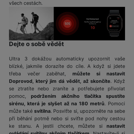
všech cestách.
Dejte o sobě vědět
Ultra 3 dokážou automaticky upozornit vaše
blízké, jakmile dorazíte do cíle. A když si jdete
třeba večer zaběhat,
můžete si nastavit
Doprovod, který jim dá vědět, až skončíte
. Když
se ztratíte nebo zraníte a potřebujete přivolat
pomoc,
podržením akčního tlačítka spustíte
sirénu, která je slyšet až na 180 metrů
. Pomoci
může také
svítilna
. Posviťte si, upozorněte na sebe
při běhání potmě nebo si sviťte pod nohy cestou
ke stanu. A jestli chcete, můžete si
nastavit
ovládání svítilny akčním tlačítkem
. Nastavíte-li si