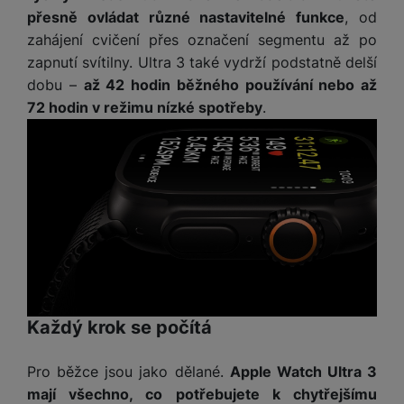
a
m
v
e
P
přesně ovládat různé nastavitelné funkce
, od
bi
a
B
e
e
ř
ln
zahájení cvičení přes označení segmentu až po
M
b
e
č
s
í
í
zapnutí svítilny. Ultra 3 také vydrží podstatně delší
y
a
z
k
ni
s
t
ši
t
d
dobu –
až 42 hodin běžného používání nebo až
y
c
l
el
a
o
r
72 hodin v režimu nízké spotřeby
.
e
u
e
p
h
á
k
š
f
o
y
t
t
e
o
dl
o
a
n
n
S
o
v
bl
s
y
l
ž
é
e
t
u
k
n
t
P
v
n
y
a
ů
ří
í
e
p
b
m
s
p
č
o
íj
l
r
n
S
d
e
u
o
í
I
m
č
Každý krok se počítá
š
A
c
M
y
k
e
p
l
k
š
y
n
Pro běžce jsou jako dělané.
Apple Watch Ultra 3
p
o
a
s
l
mají všechno, co potřebujete k chytřejšímu
T
n
N
rt