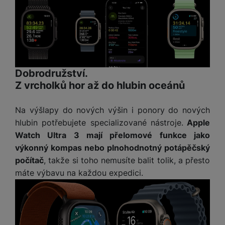
M
e
R
w
ti
ic
á
e
m
H
r
m
r
é
e
o
e
b
di
r
S
č
a
a
ní
D
k
n
m
X
J
y
k
Dobrodružství.
y
C
e
p
y
Z vrcholků hor až do hlubin oceánů
ši
d
r
p
n
o
r
Na výšlapy do nových výšin i ponory do nových
H
o
F
o
e
hlubin potřebujete specializované nástroje.
Apple
r
r
d
r
Watch Ultra 3 mají přelomové funkce jako
á
a
v
n
výkonný kompas nebo plnohodnotný potápěčský
z
m
ě
í
počítač
, takže si toho nemusíte balit tolik, a přesto
o
e
a
a
v
T
ví
máte výbavu na každou expedici.
p
é
V
c
o
b
e
č
A
a
z
ít
u
t
a
a
d