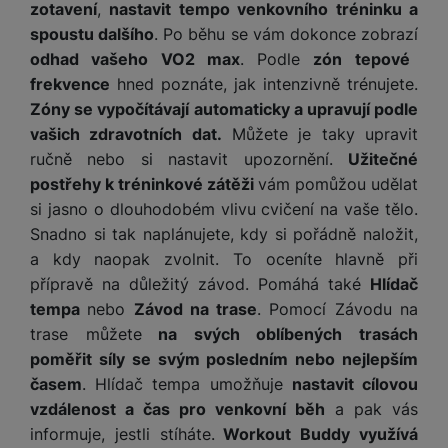
y
n
k
zotavení
,
nastavit tempo venkovního tréninku a
a
e
t
a
y
spoustu dalšího
. Po běhu se vám dokonce zobrazí
d
r
v
N
b
odhad vašeho VO2 max
. Podle
zón tepové
t
í
a
E
íj
P
o
frekvence
hned poznáte, jak intenzivně trénujete.
k
b
x
e
ří
r
d
Zóny se vypočítávají automaticky a upravují podle
íj
t
č
sl
y
o
e
e
vašich zdravotních dat.
Můžete je taky upravit
k
u
m
č
r
ručně nebo si nastavit upozornění.
Užitečné
y
š
B
á
k
n
(
e
postřehy k tréninkové zátěži
vám pomůžou udělat
a
c
y
í
2
n
si jasno o dlouhodobém vlivu cvičení na vaše tělo.
t
í
H
3
st
e
Snadno si tak naplánujete, kdy si pořádně naložit,
L
m
D
0
ví
ri
o
a kdy naopak zvolnit. To oceníte hlavně při
s
D
V
p
e
k
p
přípravě na důležitý závod. Pomáhá také
Hlídač
d
)
r
a
á
o
tempa
nebo
Závod na trase
. Pomocí Závodu na
is
o
n
t
t
N
k
trase můžete
na svých oblíbených trasách
A
a
o
ř
a
y
poměřit síly se svým posledním nebo nejlepším
p
p
r
e
b
pl
časem
. Hlídač tempa umožňuje
nastavit cílovou
á
y
E
b
íj
e
j
vzdálenost a čas pro venkovní běh
a pak vás
x
i
e
W
P
e
informuje, jestli stíháte.
Workout Buddy využívá
t
č
cí
a