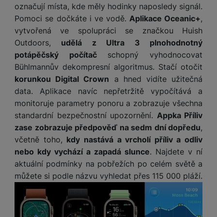
označují místa, kde měly hodinky naposledy signál.
Pomoci se dočkáte i ve vodě.
Aplikace Oceanic+
,
vytvořená ve spolupráci se značkou Huish
Outdoors,
udělá z Ultra 3 plnohodnotný
potápěčský počítač
schopný vyhodnocovat
Bühlmannův dekompresní algoritmus. Stačí otočit
korunkou Digital Crown
a hned vidíte užitečná
data. Aplikace navíc nepřetržitě vypočítává a
monitoruje parametry ponoru a zobrazuje všechna
standardní bezpečnostní upozornění.
Appka Příliv
zase zobrazuje předpověď na sedm dní dopředu
,
včetně toho,
kdy nastává a vrcholí příliv a odliv
nebo kdy vychází a zapadá slunce
. Najdete v ní
aktuální podmínky na pobřežích po celém světě a
můžete si podle názvu vyhledat přes 115 000 pláží.