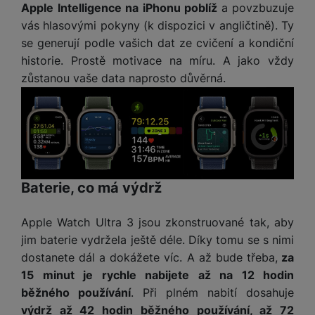
ří
c
e
Apple Intelligence na iPhonu poblíž
a povzbuzuje
ů
s
t
s
í
r
m
vás hlasovými pokyny (k dispozici v angličtině). Ty
t
c
l
a
n
oj
se generují podle vašich dat ze cvičení a kondiční
h
u
d
P
í
á
P
historie. Prostě motivace na míru. A jako vždy
š
a
ř
S
n
P
ří
zůstanou vaše data naprosto důvěrná.
e
p
í
S
k
ří
s
n
t
s
D
y
sl
l
s
é
l
d
u
u
t
r
u
is
š
š
v
y
š
k
e
e
í
e
y
n
n
M
p
n
st
s
ik
Baterie, co má výdrž
r
S
s
ví
t
r
o
S
t
p
v
o
s
D
v
Apple Watch Ultra 3 jsou zkonstruované tak, aby
r
í
f
p
d
í
jim baterie vydržela ještě déle. Díky tomu se s nimi
o
p
o
o
is
p
dostanete dál a dokážete víc. A až bude třeba,
za
M
r
n
t
k
r
a
o
15 minut je rychle nabijete až na 12 hodin
y
ř
y
o
c
l
běžného používání
. Při plném nabití dosahuje
e
a
e
P
výdrž až 42 hodin běžného používání, až 72
b
u