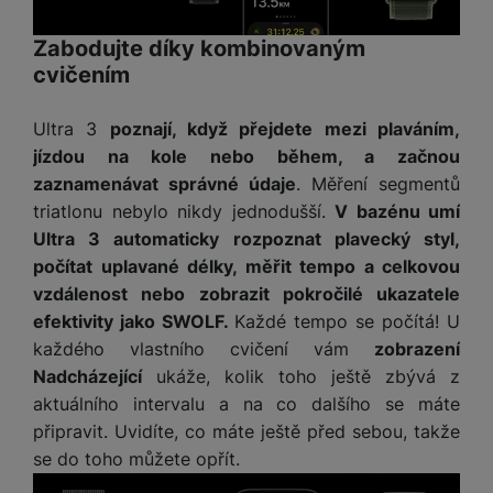
a
z
č
ě
d
e
ť
H
Zabodujte díky kombinovaným
r
o
e
cvičením
D
á
v
r
r
t
é
n
ž
o
Ultra 3
poznají, když přejdete mezi plaváním,
k
í
á
v
jízdou na kole nebo během, a začnou
a
a
k
é
zaznamenávat správné údaje
. Měření segmentů
r
p
y
p
t
triatlonu nebylo nikdy jednodušší.
V bazénu umí
o
p
o
y
Ultra 3 automaticky rozpoznat plavecký styl,
č
r
w
ít
počítat uplavané délky, měřit tempo a celkovou
o
e
S
a
M
vzdálenost nebo zobrazit pokročilé ukazatele
t
r
t
č
ic
e
b
efektivity jako SWOLF.
Každé tempo se počítá! U
y
o
r
l
a
každého vlastního cvičení vám
zobrazení
l
v
o
e
n
u
Nadcházející
ukáže, kolik toho ještě zbývá z
é
S
v
k
s
aktuálního intervalu a na co dalšího se máte
ž
D
i
y
y
připravit. Uvidíte, co máte ještě před sebou, takže
i
H
z
d
P
C
se do toho můžete opřít.
M
e
l
o
ul