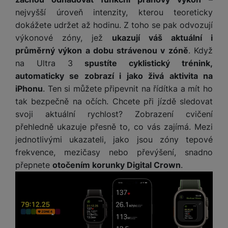
e
služby jako je chat a podobně.
l
v
n
nejvyšší úroveň intenzity, kterou teoreticky
e
l
st
dokážete udržet až hodinu. Z toho se pak odvozují
v
Tyto cookies nám umožňují měření výkonu našeho webu i
a
ví
výkonové zóny, jež
ukazují váš aktuální i
Marketingové
Marketingové
-
abychom vás neobtěžovali nevhodnou
i
našich reklamních kampaní. Jejich pomocí určujeme počet
d
k
průměrný výkon a dobu strávenou v zóně
. Když
reklamou
.
návštěv a zdroje návštěv našich internetových stránek. Data
z
a
v
Povoleno
získaná pomocí těchto cookies zpracováváme souhrnně a
e
na Ultra 3
spustíte cyklistický trénink,
č
y
anonymně, takže nejsme schopni identifikovat konkrétní
automaticky se zobrazí i jako živá aktivita na
e
s
P
uživatele našeho webu.
D
iPhonu
. Ten si můžete připevnit na řídítka a mít ho
a
Marketingové cookies používáme my nebo naši partneři,
o
H
á
tak bezpečně na očích. Chcete při jízdě sledovat
v
abychom vám mohli zobrazit vhodné obsahy nebo reklamy jak
w
e
l
na našich stránkách, tak na stránkách třetích stran.
a
svoji aktuální rychlost? Zobrazení cvičení
e
r
k
č
přehledně ukazuje přesně to, co vás zajímá. Mezi
r
n
o
ů
b
jednotlivými ukazateli, jako jsou zóny tepové
í
v
m
a
sl
frekvence, mezičasy nebo převýšení, snadno
é
n
u
přepnete
otočením korunky Digital Crown
.
o
k
c
v
y
h
l
á
a
P
t
B
d
a
k
e
a
m