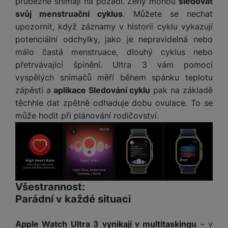
průběžně snímají na pozadí. Ženy mohou
sledovat
svůj menstruační cyklus
. Můžete se nechat
upozornit, když záznamy v historii cyklu vykazují
potenciální odchylky, jako je nepravidelná nebo
málo častá menstruace, dlouhý cyklus nebo
přetrvávající špinění. Ultra 3 vám pomocí
vyspělých snímačů měří během spánku teplotu
zápěstí a
aplikace Sledování cyklu
pak na základě
těchhle dat zpětně odhaduje dobu ovulace. To se
může hodit při plánování rodičovství.
Všestrannost:
Parádní v každé situaci
Apple Watch Ultra 3 vynikají v multitaskingu
– v