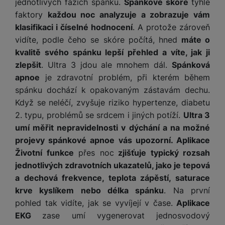
jednotlivých fázích spánku.
Spánkové skóre
tyhle
faktory
každou noc analyzuje a zobrazuje vám
klasifikaci i číselné hodnocení
. A protože zároveň
vidíte, podle čeho se skóre počítá, hned
máte o
kvalitě svého spánku lepší přehled a víte, jak ji
zlepšit
. Ultra 3 jdou ale mnohem dál.
Spánková
apnoe
je zdravotní problém, při kterém během
spánku dochází k opakovaným zástavám dechu.
Když se neléčí, zvyšuje riziko hypertenze, diabetu
2. typu, problémů se srdcem i jiných potíží.
Ultra 3
umí měřit nepravidelnosti v dýchání a na možné
projevy spánkové apnoe vás upozorní. Aplikace
Životní funkce
přes noc
zjišťuje typický rozsah
jednotlivých zdravotních ukazatelů, jako je tepová
a dechová frekvence, teplota zápěstí, saturace
krve kyslíkem nebo délka spánku
. Na první
pohled tak vidíte, jak se vyvíjejí v čase.
Aplikace
EKG
zase umí vygenerovat jednosvodový