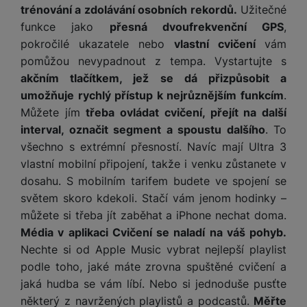
t
e
r
y
a
trénování a zdolávání osobních rekordů.
Užitečné
y
v
a
bí
funkce jako
přesná dvoufrekvenční GPS
,
K
í
F
c
je
P
pokročilé ukazatele nebo
vlastní cvičení
vám
a
p
il
k
č
ří
pomůžou nevypadnout z tempa. Vystartujte s
b
r
t
p
k
s
e
akčním tlačítkem, jež se dá přizpůsobit a
o
r
a
y
l
l
c
umožňuje rychlý přístup k nejrůznějším funkcím
.
y
d
k
u
y
h
Můžete jím
třeba ovládat cvičení, přejít na další
y
c
š
K
a
y
interval, označit segment a spoustu dalšího
. To
h
e
r
r
t
S
y
n
všechno s extrémní přesností. Navíc mají Ultra 3
y
e
r
o
tr
s
vlastní mobilní připojení, takže i venku zůstanete v
t
d
é
ft
ý
t
dosahu. S mobilním tarifem budete ve spojení se
k
u
h
w
m
v
y
světem skoro kdekoli. Stačí vám jenom hodinky –
k
o
a
h
í
c
d
můžete si třeba jít zaběhat a iPhone nechat doma.
r
o
p
A
e
i
e
Média v aplikaci Cvičení se naladí na váš pohyb.
di
r
d
n
Nechte si od Apple Music vybrat nejlepší playlist
n
o
a
D
k
H
k
i
podle toho, jaké máte zrovna spuštěné cvičení a
p
i
y
U
á
P
t
jaká hudba se vám líbí. Nebo si jednoduše pusťte
s
B
m
h
é
k
některý z navržených playlistů a podcastů.
Měřte
P