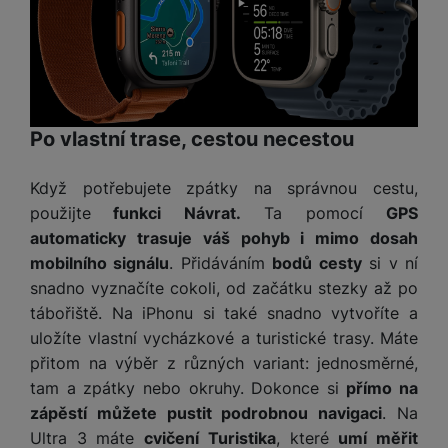
e
ří
č
i
ri
z
o
o
e
e
v
-
ní
é
P
v
s
ří
i
P
t
sl
d
o
Po vlastní trase, cestou necestou
o
u
e
w
l
š
o
e
Když potřebujete zpátky na správnou cestu,
y
e
k
r
použijte
funkci Návrat.
Ta pomocí
GPS
n
a
b
H
automaticky trasuje váš pohyb i mimo dosah
st
b
a
e
ví
e
n
mobilního signálu
. Přidáváním
bodů cesty
si v ní
r
p
l
k
snadno vyznačíte cokoli, od začátku stezky až po
n
r
y
y
tábořiště. Na iPhonu si také snadno vytvoříte a
í
o
s
k
uložíte vlastní vycházkové a turistické trasy. Máte
a
r
l
přitom na výběr z různých variant: jednosměrné,
u
y
á
tam a zpátky nebo okruhy. Dokonce si
přímo na
t
c
v
zápěstí můžete pustit podrobnou navigaci
. Na
o
hl
e
k
o
Ultra 3 máte
cvičení Turistika
, které
umí měřit
s