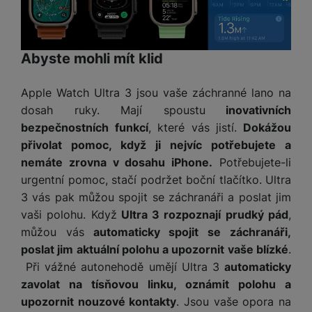
Abyste mohli mít klid
Apple Watch Ultra 3 jsou vaše záchranné lano na
dosah ruky. Mají spoustu
inovativních
bezpečnostních funkcí
, které vás jistí.
Dokážou
přivolat pomoc, když ji nejvíc potřebujete a
nemáte zrovna v dosahu iPhone.
Potřebujete-li
urgentní pomoc, stačí podržet boční tlačítko. Ultra
3 vás pak můžou spojit se záchranáři a poslat jim
vaši polohu. Když
Ultra 3 rozpoznají prudký pád
,
můžou vás
automaticky spojit se záchranáři,
poslat jim aktuální polohu a upozornit vaše blízké
.
Při vážné autonehodě umějí Ultra 3
automaticky
zavolat na tísňovou linku, oznámit polohu a
upozornit nouzové kontakty
. Jsou vaše opora na