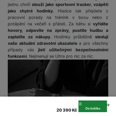
jednu chvíli
slouží jako sportovní tracker, vzápětí
jako chytré hodinky
. Hladce tak přejdete z
pracovní porady na trénink v boxu nebo z
potápění na večeři s přáteli. Za běhu si
vyřídíte
hovory, odpovíte na zprávy, pustíte hudbu a
zaplatíte za nákupy
. Hodinky průběžně
sledují
vaše aktuální zdravotní ukazatele
a pro všechny
případy vás
jistí užitečnými bezpečnostními
funkcemi
. Nejmenují se Ultra pro nic za nic.
Na splátky
Do košíku
524 Kč
20 390
Kč