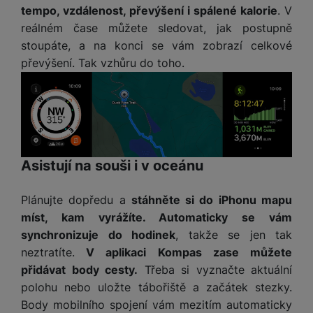
a
n
tempo, vzdálenost, převýšení i spálené kalorie
. V
n
m
a
reálném čase můžete sledovat, jak postupně
i
e
bí
stoupáte, a na konci se vám zobrazí celkové
c
r
je
e
převýšení. Tak vzhůru do toho.
y
ní
m
Asistují na souši i v oceánu
Plánujte dopředu a
stáhněte si do iPhonu mapu
míst, kam vyrážíte. Automaticky se vám
synchronizuje do hodinek
, takže se jen tak
neztratíte.
V aplikaci Kompas zase můžete
přidávat body cesty.
Třeba si vyznačte aktuální
polohu nebo uložte tábořiště a začátek stezky.
Body mobilního spojení vám mezitím automaticky