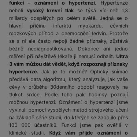
funkci – oznámení o hypertenzi.
Hypertenze
neboli
vysoký krevní tlak
se týká víc než 1,3
miliardy dospělých po celém světě. Jedná se o
hlavní příčinu infarktu myokardu, cévních
mozkových příhod a onemocnění ledvin. Protože
se s ní ale často nepojí žádné příznaky, zůstává
běžně nediagnostikovaná. Dokonce ani jedno
měření při návštěvě lékaře ji nemusí odhalit.
Ultra
3 vám můžou dát vědět, když rozpoznají příznaky
hypertenze.
Jak je to možné? Optický snímač
předává data algoritmu, který analyzuje, jak vaše
cévy v průběhu 30denního období reagovaly na
tlukot srdce. Podle toho pak hodinky poznají
možnou hypertenzi. Oznámení o hypertenzi jsme
vyvinuli pomocí vyspělých metod strojového učení
na základě série studií, do kterých se zapojilo přes
100 000 účastníků. Funkci jsme pak ověřili v
klinické studii.
Když vám přijde oznámení o