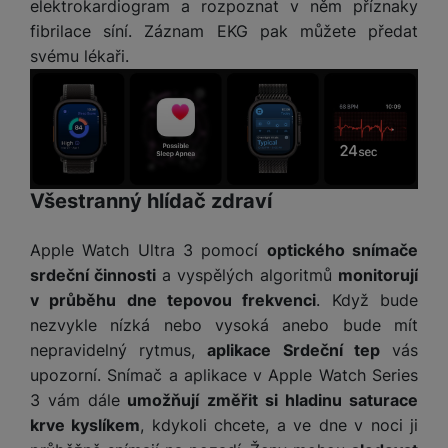
elektrokardiogram a rozpoznat v něm příznaky
fibrilace síní. Záznam EKG pak můžete předat
svému lékaři.
Všestranný hlídač zdraví
Apple Watch Ultra 3 pomocí
optického snímače
srdeční činnosti
a vyspělých algoritmů
monitorují
v průběhu dne tepovou frekvenci
. Když bude
nezvykle nízká nebo vysoká anebo bude mít
nepravidelný rytmus,
aplikace Srdeční tep
vás
upozorní. Snímač a aplikace v Apple Watch Series
3 vám dále
umožňují změřit si hladinu saturace
krve kyslíkem
, kdykoli chcete, a ve dne v noci ji