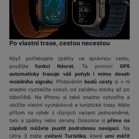
e
ří
č
i
ri
z
o
o
e
e
v
-
ní
é
P
v
s
ří
i
P
t
sl
d
o
Po vlastní trase, cestou necestou
o
u
e
w
l
š
o
e
Když potřebujete zpátky na správnou cestu,
y
e
k
r
použijte
funkci Návrat.
Ta pomocí
GPS
n
a
b
H
automaticky trasuje váš pohyb i mimo dosah
st
b
a
e
ví
e
n
mobilního signálu
. Přidáváním
bodů cesty
si v ní
r
p
l
k
snadno vyznačíte cokoli, od začátku stezky až po
n
r
y
y
tábořiště. Na iPhonu si také snadno vytvoříte a
í
o
s
k
uložíte vlastní vycházkové a turistické trasy. Máte
a
r
l
přitom na výběr z různých variant: jednosměrné,
u
y
á
tam a zpátky nebo okruhy. Dokonce si
přímo na
t
c
v
zápěstí můžete pustit podrobnou navigaci
. Na
o
hl
e
k
o
Ultra 3 máte
cvičení Turistika
, které
umí měřit
s