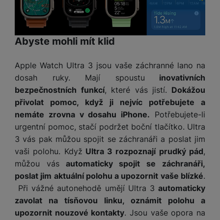
Abyste mohli mít klid
Apple Watch Ultra 3 jsou vaše záchranné lano na
dosah ruky. Mají spoustu
inovativních
bezpečnostních funkcí
, které vás jistí.
Dokážou
přivolat pomoc, když ji nejvíc potřebujete a
nemáte zrovna v dosahu iPhone.
Potřebujete-li
urgentní pomoc, stačí podržet boční tlačítko. Ultra
3 vás pak můžou spojit se záchranáři a poslat jim
vaši polohu. Když
Ultra 3 rozpoznají prudký pád
,
můžou vás
automaticky spojit se záchranáři,
poslat jim aktuální polohu a upozornit vaše blízké
.
Při vážné autonehodě umějí Ultra 3
automaticky
zavolat na tísňovou linku, oznámit polohu a
upozornit nouzové kontakty
. Jsou vaše opora na