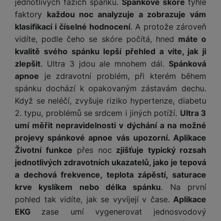
jednotlivých fázích spánku.
Spánkové skóre
tyhle
faktory
každou noc analyzuje a zobrazuje vám
klasifikaci i číselné hodnocení
. A protože zároveň
vidíte, podle čeho se skóre počítá, hned
máte o
kvalitě svého spánku lepší přehled a víte, jak ji
zlepšit
. Ultra 3 jdou ale mnohem dál.
Spánková
apnoe
je zdravotní problém, při kterém během
spánku dochází k opakovaným zástavám dechu.
Když se neléčí, zvyšuje riziko hypertenze, diabetu
2. typu, problémů se srdcem i jiných potíží.
Ultra 3
umí měřit nepravidelnosti v dýchání a na možné
projevy spánkové apnoe vás upozorní. Aplikace
Životní funkce
přes noc
zjišťuje typický rozsah
jednotlivých zdravotních ukazatelů, jako je tepová
a dechová frekvence, teplota zápěstí, saturace
krve kyslíkem nebo délka spánku
. Na první
pohled tak vidíte, jak se vyvíjejí v čase.
Aplikace
EKG
zase umí vygenerovat jednosvodový