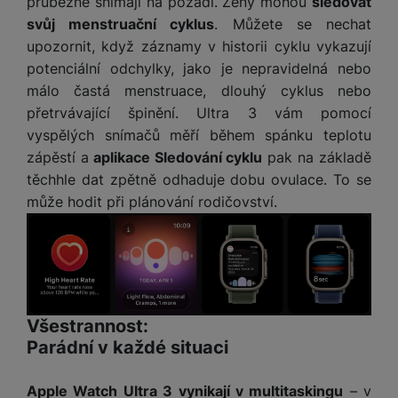
průběžně snímají na pozadí. Ženy mohou
sledovat
svůj menstruační cyklus
. Můžete se nechat
upozornit, když záznamy v historii cyklu vykazují
potenciální odchylky, jako je nepravidelná nebo
málo častá menstruace, dlouhý cyklus nebo
přetrvávající špinění. Ultra 3 vám pomocí
vyspělých snímačů měří během spánku teplotu
zápěstí a
aplikace Sledování cyklu
pak na základě
těchhle dat zpětně odhaduje dobu ovulace. To se
může hodit při plánování rodičovství.
Všestrannost:
Parádní v každé situaci
Apple Watch Ultra 3 vynikají v multitaskingu
– v