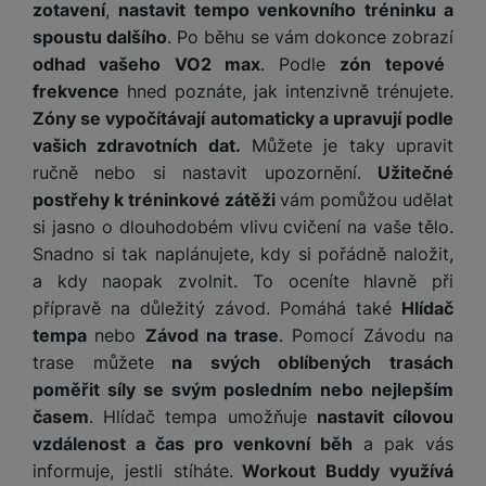
y
n
k
zotavení
,
nastavit tempo venkovního tréninku a
a
e
t
a
y
spoustu dalšího
. Po běhu se vám dokonce zobrazí
d
r
v
N
b
odhad vašeho VO2 max
. Podle
zón tepové
t
í
a
E
íj
P
o
frekvence
hned poznáte, jak intenzivně trénujete.
k
b
x
e
ří
r
d
Zóny se vypočítávají automaticky a upravují podle
íj
t
č
sl
y
o
e
e
vašich zdravotních dat.
Můžete je taky upravit
k
u
m
č
r
ručně nebo si nastavit upozornění.
Užitečné
y
š
B
á
k
n
(
e
postřehy k tréninkové zátěži
vám pomůžou udělat
a
c
y
í
2
n
si jasno o dlouhodobém vlivu cvičení na vaše tělo.
t
í
H
3
st
e
Snadno si tak naplánujete, kdy si pořádně naložit,
L
m
D
0
ví
ri
o
a kdy naopak zvolnit. To oceníte hlavně při
s
D
V
p
e
k
p
přípravě na důležitý závod. Pomáhá také
Hlídač
d
)
r
a
á
o
tempa
nebo
Závod na trase
. Pomocí Závodu na
is
o
n
t
t
N
k
trase můžete
na svých oblíbených trasách
A
a
o
ř
a
y
poměřit síly se svým posledním nebo nejlepším
p
p
r
e
b
pl
časem
. Hlídač tempa umožňuje
nastavit cílovou
á
y
E
b
íj
e
j
vzdálenost a čas pro venkovní běh
a pak vás
x
i
e
W
P
e
informuje, jestli stíháte.
Workout Buddy využívá
t
č
cí
a