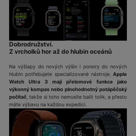
M
e
R
w
ti
ic
á
e
m
H
r
m
r
é
e
o
e
b
di
r
S
č
a
a
ní
D
k
n
m
X
J
y
k
Dobrodružství.
y
C
e
p
y
Z vrcholků hor až do hlubin oceánů
ši
d
r
p
n
o
r
Na výšlapy do nových výšin i ponory do nových
H
o
F
o
e
hlubin potřebujete specializované nástroje.
Apple
r
r
d
r
Watch Ultra 3 mají přelomové funkce jako
á
a
v
n
výkonný kompas nebo plnohodnotný potápěčský
z
m
ě
í
počítač
, takže si toho nemusíte balit tolik, a přesto
o
e
a
a
v
T
ví
máte výbavu na každou expedici.
p
é
V
c
o
b
e
č
A
a
z
ít
u
t
a
a
d