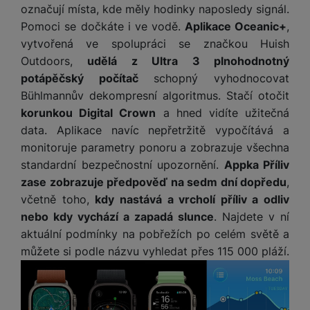
označují místa, kde měly hodinky naposledy signál.
Pomoci se dočkáte i ve vodě.
Aplikace Oceanic+
,
vytvořená ve spolupráci se značkou Huish
Outdoors,
udělá z Ultra 3 plnohodnotný
potápěčský počítač
schopný vyhodnocovat
Bühlmannův dekompresní algoritmus. Stačí otočit
korunkou Digital Crown
a hned vidíte užitečná
data. Aplikace navíc nepřetržitě vypočítává a
monitoruje parametry ponoru a zobrazuje všechna
standardní bezpečnostní upozornění.
Appka Příliv
zase zobrazuje předpověď na sedm dní dopředu
,
včetně toho,
kdy nastává a vrcholí příliv a odliv
nebo kdy vychází a zapadá slunce
. Najdete v ní
aktuální podmínky na pobřežích po celém světě a
můžete si podle názvu vyhledat přes 115 000 pláží.