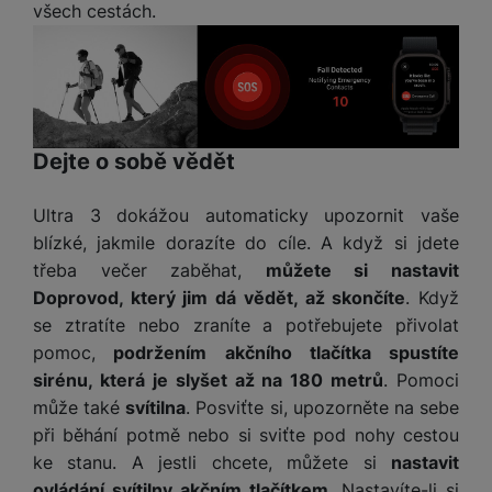
všech cestách.
Dejte o sobě vědět
Ultra 3 dokážou automaticky upozornit vaše
blízké, jakmile dorazíte do cíle. A když si jdete
třeba večer zaběhat,
můžete si nastavit
Doprovod, který jim dá vědět, až skončíte
. Když
se ztratíte nebo zraníte a potřebujete přivolat
pomoc,
podržením akčního tlačítka spustíte
sirénu, která je slyšet až na 180 metrů
. Pomoci
může také
svítilna
. Posviťte si, upozorněte na sebe
při běhání potmě nebo si sviťte pod nohy cestou
ke stanu. A jestli chcete, můžete si
nastavit
ovládání svítilny akčním tlačítkem
. Nastavíte-li si