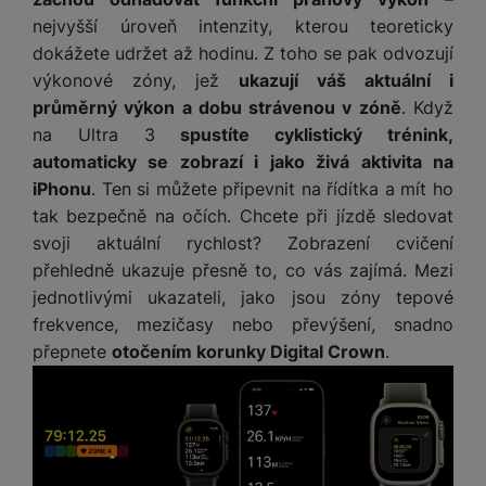
e
služby jako je chat a podobně.
l
v
n
nejvyšší úroveň intenzity, kterou teoreticky
e
l
st
dokážete udržet až hodinu. Z toho se pak odvozují
v
Tyto cookies nám umožňují měření výkonu našeho webu i
a
ví
výkonové zóny, jež
ukazují váš aktuální i
Marketingové
Marketingové
-
abychom vás neobtěžovali nevhodnou
i
našich reklamních kampaní. Jejich pomocí určujeme počet
d
k
průměrný výkon a dobu strávenou v zóně
. Když
reklamou
.
návštěv a zdroje návštěv našich internetových stránek. Data
z
a
v
Povoleno
získaná pomocí těchto cookies zpracováváme souhrnně a
e
na Ultra 3
spustíte cyklistický trénink,
č
y
anonymně, takže nejsme schopni identifikovat konkrétní
automaticky se zobrazí i jako živá aktivita na
e
s
P
uživatele našeho webu.
D
iPhonu
. Ten si můžete připevnit na řídítka a mít ho
a
Marketingové cookies používáme my nebo naši partneři,
o
H
á
tak bezpečně na očích. Chcete při jízdě sledovat
v
abychom vám mohli zobrazit vhodné obsahy nebo reklamy jak
w
e
l
na našich stránkách, tak na stránkách třetích stran.
a
svoji aktuální rychlost? Zobrazení cvičení
e
r
k
č
přehledně ukazuje přesně to, co vás zajímá. Mezi
r
n
o
ů
b
jednotlivými ukazateli, jako jsou zóny tepové
í
v
m
a
sl
frekvence, mezičasy nebo převýšení, snadno
é
n
u
přepnete
otočením korunky Digital Crown
.
o
k
c
v
y
h
l
á
a
P
t
B
d
a
k
e
a
m