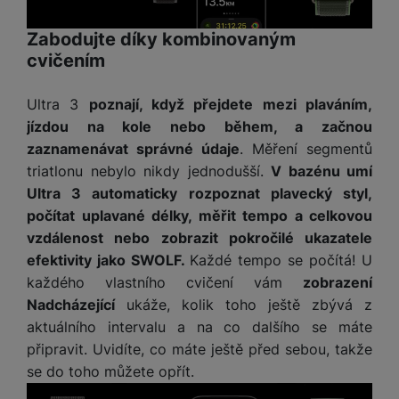
a
z
č
ě
d
e
ť
H
Zabodujte díky kombinovaným
r
o
e
cvičením
D
á
v
r
r
t
é
n
ž
o
Ultra 3
poznají, když přejdete mezi plaváním,
k
í
á
v
jízdou na kole nebo během, a začnou
a
a
k
é
zaznamenávat správné údaje
. Měření segmentů
r
p
y
p
t
triatlonu nebylo nikdy jednodušší.
V bazénu umí
o
p
o
y
Ultra 3 automaticky rozpoznat plavecký styl,
č
r
w
ít
počítat uplavané délky, měřit tempo a celkovou
o
e
S
a
M
vzdálenost nebo zobrazit pokročilé ukazatele
t
r
t
č
ic
e
b
efektivity jako SWOLF.
Každé tempo se počítá! U
y
o
r
l
a
každého vlastního cvičení vám
zobrazení
l
v
o
e
n
u
Nadcházející
ukáže, kolik toho ještě zbývá z
é
S
v
k
s
aktuálního intervalu a na co dalšího se máte
ž
D
i
y
y
připravit. Uvidíte, co máte ještě před sebou, takže
i
H
z
d
P
C
se do toho můžete opřít.
M
e
l
o
ul