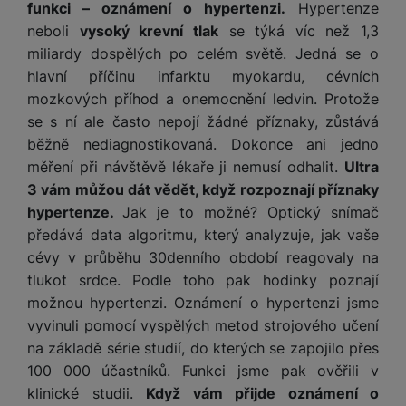
funkci – oznámení o hypertenzi.
Hypertenze
neboli
vysoký krevní tlak
se týká víc než 1,3
miliardy dospělých po celém světě. Jedná se o
hlavní příčinu infarktu myokardu, cévních
mozkových příhod a onemocnění ledvin. Protože
se s ní ale často nepojí žádné příznaky, zůstává
běžně nediagnostikovaná. Dokonce ani jedno
měření při návštěvě lékaře ji nemusí odhalit.
Ultra
3 vám můžou dát vědět, když rozpoznají příznaky
hypertenze.
Jak je to možné? Optický snímač
předává data algoritmu, který analyzuje, jak vaše
cévy v průběhu 30denního období reagovaly na
tlukot srdce. Podle toho pak hodinky poznají
možnou hypertenzi. Oznámení o hypertenzi jsme
vyvinuli pomocí vyspělých metod strojového učení
na základě série studií, do kterých se zapojilo přes
100 000 účastníků. Funkci jsme pak ověřili v
klinické studii.
Když vám přijde oznámení o