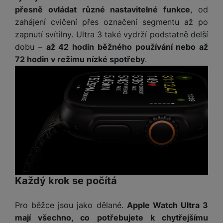
a
m
v
e
P
přesně ovládat různé nastavitelné funkce
, od
bi
a
B
e
e
ř
ln
zahájení cvičení přes označení segmentu až po
M
b
e
č
s
í
í
zapnutí svítilny. Ultra 3 také vydrží podstatně delší
y
a
z
k
ni
s
t
ši
t
d
dobu –
až 42 hodin běžného používání nebo až
y
c
l
el
a
o
r
72 hodin v režimu nízké spotřeby
.
e
u
e
p
h
á
k
š
f
o
y
t
t
e
o
dl
o
a
n
n
S
o
v
bl
s
y
l
ž
é
e
t
u
k
n
t
P
v
n
y
a
ů
ří
í
e
p
b
m
s
p
č
o
íj
l
r
n
S
d
e
u
o
í
I
m
č
Každý krok se počítá
š
A
c
M
y
k
e
p
l
k
š
y
n
Pro běžce jsou jako dělané.
Apple Watch Ultra 3
p
o
a
s
l
mají všechno, co potřebujete k chytřejšímu
T
n
N
rt