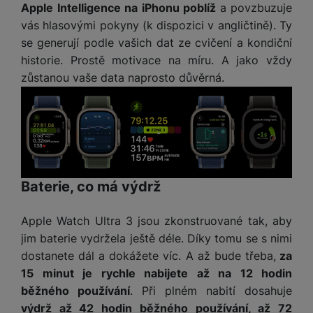
ří
c
e
Apple Intelligence na iPhonu poblíž
a povzbuzuje
ů
s
t
s
í
r
m
vás hlasovými pokyny (k dispozici v angličtině). Ty
t
c
l
a
n
oj
se generují podle vašich dat ze cvičení a kondiční
h
u
d
P
í
á
P
historie. Prostě motivace na míru. A jako vždy
š
a
ř
S
n
P
ří
zůstanou vaše data naprosto důvěrná.
e
p
í
S
k
ří
s
n
t
s
D
y
sl
l
s
é
l
d
u
u
t
r
u
is
š
š
v
y
š
k
e
e
í
e
y
n
n
M
p
n
st
s
ik
Baterie, co má výdrž
r
S
s
ví
t
r
o
S
t
p
v
o
s
D
v
Apple Watch Ultra 3 jsou zkonstruované tak, aby
r
í
f
p
d
í
jim baterie vydržela ještě déle. Díky tomu se s nimi
o
p
o
o
is
p
dostanete dál a dokážete víc. A až bude třeba,
za
M
r
n
t
k
r
a
o
15 minut je rychle nabijete až na 12 hodin
y
ř
y
o
c
l
běžného používání
. Při plném nabití dosahuje
e
a
e
P
výdrž až 42 hodin běžného používání, až 72
b
u