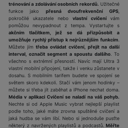
t
e
r
y
a
trénování a zdolávání osobních rekordů.
Užitečné
y
v
a
bí
funkce jako
přesná dvoufrekvenční GPS
,
K
í
F
c
je
P
pokročilé ukazatele nebo
vlastní cvičení
vám
a
p
il
k
č
ří
pomůžou nevypadnout z tempa. Vystartujte s
b
r
t
p
k
s
e
akčním tlačítkem, jež se dá přizpůsobit a
o
r
a
y
l
l
c
umožňuje rychlý přístup k nejrůznějším funkcím
.
y
d
k
u
y
h
Můžete jím
třeba ovládat cvičení, přejít na další
y
c
š
K
a
y
interval, označit segment a spoustu dalšího
. To
h
e
r
r
t
S
y
n
všechno s extrémní přesností. Navíc mají Ultra 3
y
e
r
o
tr
s
vlastní mobilní připojení, takže i venku zůstanete v
t
d
é
ft
ý
t
dosahu. S mobilním tarifem budete ve spojení se
k
u
h
w
m
v
y
světem skoro kdekoli. Stačí vám jenom hodinky –
k
o
a
h
í
c
d
můžete si třeba jít zaběhat a iPhone nechat doma.
r
o
p
A
e
i
e
Média v aplikaci Cvičení se naladí na váš pohyb.
di
r
d
n
Nechte si od Apple Music vybrat nejlepší playlist
n
o
a
D
k
H
k
i
podle toho, jaké máte zrovna spuštěné cvičení a
p
i
y
U
á
P
t
jaká hudba se vám líbí. Nebo si jednoduše pusťte
s
B
m
h
é
k
některý z navržených playlistů a podcastů.
Měřte
P