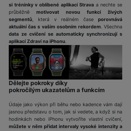
o
r
y
ří
K
si tréninky v oblíbené aplikaci Strava
a nechte se
R
n
y
/
s
a
průběžně
motivovat novou funkcí živých
y
e
a
n
l
b
c
segmentů
, která v reálném čase
porovnává
p
o
u
e
h
P
aktuální čas s vaším osobním rekordem
. Všechna
ř
s
š
l
l
ří
data ze cvičení se automaticky synchronizují s
e
i
e
y
o
s
aplikací Zdraví na iPhonu
.
d
č
n
n
l
s
R
e
s
a
u
á
e
d
t
b
š
d
d
a
v
íj
e
k
u
t
í
e
n
y
k
p
č
s
P
c
r
F
Dělejte pokroky díky
k
t
T
ří
e
o
l
pokročilým ukazatelům a funkcím
y
v
e
s
t
a
í
l
l
a
S
s
p
e
Údaje jako výkon při běhu nebo kadence vám dají
u
b
íť
h
r
k
š
jasnou představu o tom, jak si vedete, a když si na
l
o
d
o
o
e
hodinkách nebo iPhonu vytvoříte vlastní cvičení,
e
v
i
i
n
n
t
můžete v něm přidat intervaly vysoké intenzity a
é
s
P
v
s