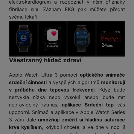
elektrokardiogram a rozpoznat v něm příznaky
fibrilace síní. Záznam EKG pak můžete předat
svému lékaři.
Všestranný hlídač zdraví
Apple Watch Ultra 3 pomocí
optického snímače
srdeční činnosti
a vyspělých algoritmů
monitorují
v průběhu dne tepovou frekvenci
. Když bude
nezvykle nízká nebo vysoká anebo bude mít
nepravidelný rytmus,
aplikace Srdeční tep
vás
upozorní. Snímač a aplikace v Apple Watch Series
3 vám dále
umožňují změřit si hladinu saturace
krve kyslíkem
, kdykoli chcete, a ve dne v noci ji