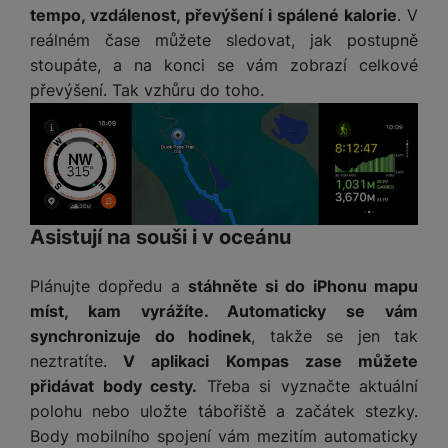
a
n
tempo, vzdálenost, převýšení i spálené kalorie
. V
n
m
a
reálném čase můžete sledovat, jak postupně
i
e
bí
stoupáte, a na konci se vám zobrazí celkové
c
r
je
e
převýšení. Tak vzhůru do toho.
y
ní
m
Asistují na souši i v oceánu
Plánujte dopředu a
stáhněte si do iPhonu mapu
míst, kam vyrážíte. Automaticky se vám
synchronizuje do hodinek
, takže se jen tak
neztratíte.
V aplikaci Kompas zase můžete
přidávat body cesty.
Třeba si vyznačte aktuální
polohu nebo uložte tábořiště a začátek stezky.
Body mobilního spojení vám mezitím automaticky