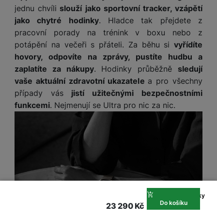
jednu chvíli
slouží jako sportovní tracker, vzápětí
jako chytré hodinky
. Hladce tak přejdete z
pracovní porady na trénink v boxu nebo z
potápění na večeři s přáteli. Za běhu si
vyřídíte
hovory, odpovíte na zprávy, pustíte hudbu a
zaplatíte za nákupy
. Hodinky průběžně
sledují
vaše aktuální zdravotní ukazatele
a pro všechny
případy vás
jistí užitečnými bezpečnostními
funkcemi
. Nejmenují se Ultra pro nic za nic.
Na splátky
Do košíku
599 Kč
23 290
Kč