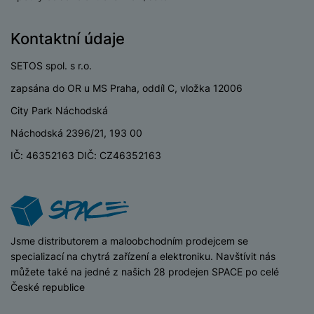
e
l
v
n
e
l
st
Kontaktní údaje
v
a
ví
i
d
k
SETOS spol. s r.o.
z
a
v
e
zapsána do OR u MS Praha, oddíl C, vložka 12006
č
y
e
s
City Park Náchodská
P
D
a
o
H
Náchodská 2396/21, 193 00
á
v
w
e
l
a
IČ: 46352163 DIČ: CZ46352163
e
r
k
č
r
n
o
ů
b
í
v
m
a
sl
é
n
u
o
k
c
iSpace
Jsme distributorem a maloobchodním prodejcem se
v
y
h
specializací na chytrá zařízení a elektroniku. Navštívit nás
l
á
můžete také na jedné z našich 28 prodejen SPACE po celé
a
P
t
B
České republice
d
a
k
e
a
m