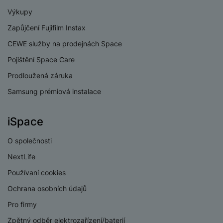
v
p
Výkupy
í
r
Zapůjčení Fujifilm Instax
a
P
H
č
ř
CEWE služby na prodejnách Space
e
k
í
r
Pojištění Space Care
y
s
ní
a
Prodloužená záruka
l
m
s
u
Samsung prémiová instalace
o
u
š
ni
š
e
t
i
iSpace
n
o
č
s
r
k
O společnosti
t
y
y
v
NextLife
í
H
P
Používaní cookies
p
e
ří
r
r
Ochrana osobních údajů
sl
o
n
u
Pro firmy
t
í
š
e
o
Zpětný odběr elektrozařízení/baterií