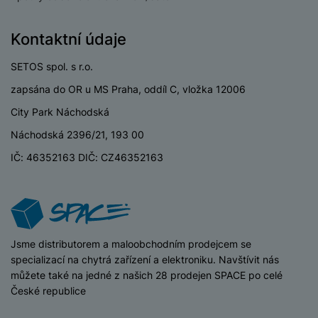
e
l
v
n
e
l
st
Kontaktní údaje
v
a
ví
i
d
k
SETOS spol. s r.o.
z
a
v
e
zapsána do OR u MS Praha, oddíl C, vložka 12006
č
y
e
s
City Park Náchodská
P
D
a
o
H
Náchodská 2396/21, 193 00
á
v
w
e
l
a
IČ: 46352163 DIČ: CZ46352163
e
r
k
č
r
n
o
ů
b
í
v
m
a
sl
é
n
u
o
k
c
iSpace
Jsme distributorem a maloobchodním prodejcem se
v
y
h
specializací na chytrá zařízení a elektroniku. Navštívit nás
l
á
můžete také na jedné z našich 28 prodejen SPACE po celé
a
P
t
B
České republice
d
a
k
e
a
m