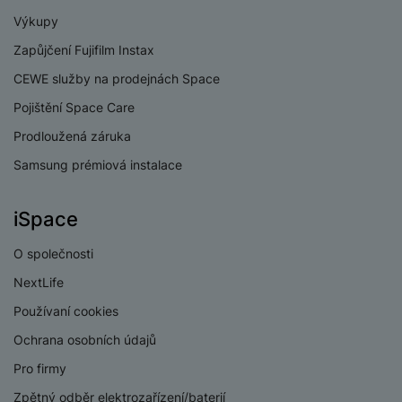
v
p
Výkupy
í
r
Zapůjčení Fujifilm Instax
a
P
H
č
ř
CEWE služby na prodejnách Space
e
k
í
r
Pojištění Space Care
y
s
ní
a
Prodloužená záruka
l
m
s
u
Samsung prémiová instalace
o
u
š
ni
š
e
t
i
iSpace
n
o
č
s
r
k
O společnosti
t
y
y
v
NextLife
í
H
P
Používaní cookies
p
e
ří
r
r
Ochrana osobních údajů
sl
o
n
u
Pro firmy
t
í
š
e
o
Zpětný odběr elektrozařízení/baterií