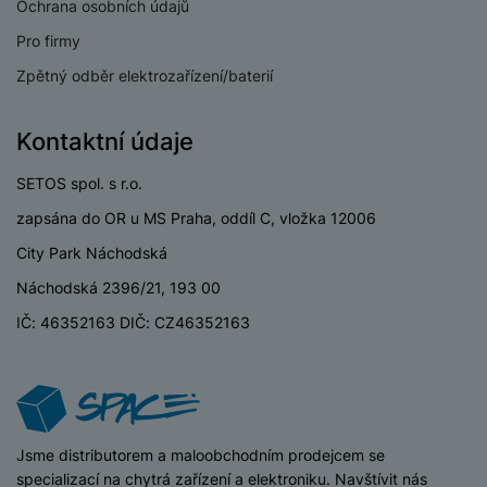
Ochrana osobních údajů
Pro firmy
Zpětný odběr elektrozařízení/baterií
Kontaktní údaje
SETOS spol. s r.o.
zapsána do OR u MS Praha, oddíl C, vložka 12006
City Park Náchodská
Náchodská 2396/21, 193 00
IČ: 46352163 DIČ: CZ46352163
iSpace
Jsme distributorem a maloobchodním prodejcem se
specializací na chytrá zařízení a elektroniku. Navštívit nás