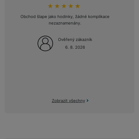
a
n
n
hodnoceni_zakazniku
100
%
m
a
i
Obchod šlape jako hodinky, žádné komplikace
Opakov
e
bí
c
nezaznamenány.
mini
r
je
e
y
ní
m
Ověřený zákazník
6. 8. 2026
Zobrazit všechny