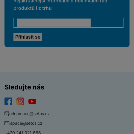
nejaktuálnější informace o novinkách řad
produktů i z trhu
Sledujte nás
Facebook
Instagram
YouTube
reklamace@setos.cz
ispace@setos.cz
+420 241 021 666