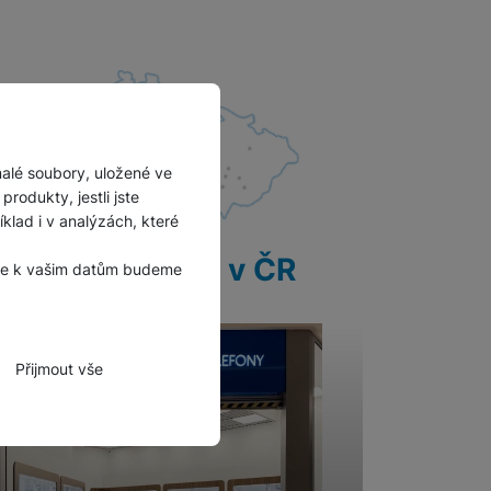
malé soubory, uložené ve
rodukty, jestli jste
lad i v analýzách, které
28 prodejen v ČR
, že k vašim datům budeme
Přijmout vše
zbytné funkce.
hli spojit např. pomocí