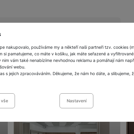
s
pe nakupovalo, používáme my a někteří naši partneři tzv. cookies (
nných prodejen mobilních telefonů a
m si pamatujeme, co máte v košíku, jak máte seřazené a vyfiltrované p
ky nim vám také nenabízíme nevhodnou reklamu a pomáhají nám napřík
šování webu.
las s jejich zpracováváním. Děkujeme, že nám ho dáte, a slibujeme
sů s kategoriemi cookies
 vše
Nastavení
ookies náš web nebude fungovat
.
jí váš průchod nákupním košíkem, porovnávání produktů a další ne
šířené funkce
funkce
-
abyste nemuseli vše nastavovat znovu a abyste se s námi mo