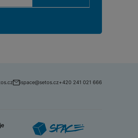
os.cz
ispace@setos.cz
+420 241 021 666
je