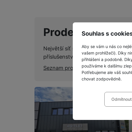
Prodejny SPACE
Souhlas s cookie
Aby se vám u nás co nejlé
Největší síť specializovaných kame
vašem prohlížeči). Díky ni
příslušenství.
přihlášeni a podobně. Dí
používáme k dalšímu zlep
Seznam prodejen
Potřebujeme ale váš souh
chovat zodpovědně.
Nastavení souhla
Odmítnout
Technické
Technické
-
bez těchto c
VŽDY AKTIVNÍ
Technické cookies umožňu
Preferenční a roz
Preferenční a rozšířené 