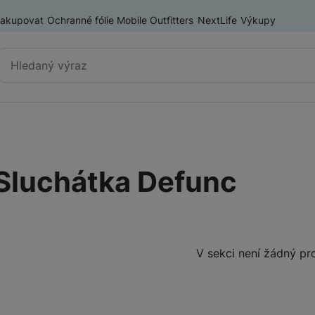
nakupovat
Ochranné fólie Mobile Outfitters
NextLife
Výkupy
Vyhledávání
Sluchátka
Bezdrátová sluchátka
Sluchátka Defunc
Sluchátka do uší
Sony sluchátka
Sluchátka přes hlavu
Produkty
V sekci není žádný pr
Dětská sluchátka
Soundbary a reproduktory
Soundbary
Herní sluchátka
Reproduktory