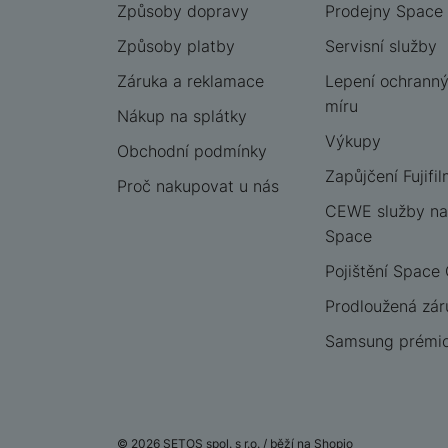
Způsoby dopravy
Prodejny Space
Způsoby platby
Servisní služby
Záruka a reklamace
Lepení ochrannýc
míru
Nákup na splátky
Výkupy
Obchodní podmínky
Zapůjčení Fujifil
Proč nakupovat u nás
CEWE služby na
Space
Pojištění Space
Prodloužená zár
Samsung prémio
© 2026 SETOS spol. s r.o. /
běží na
Shopio