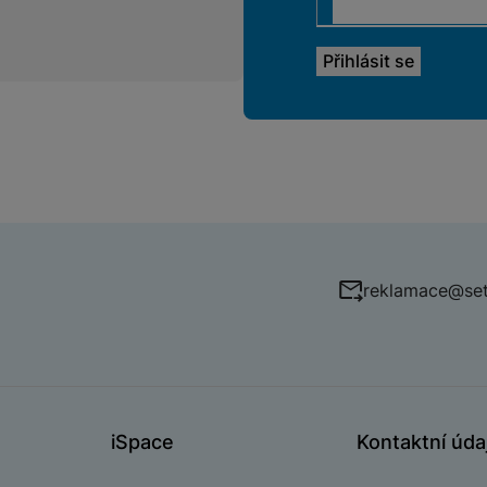
reklamace@set
iSpace
Kontaktní úda