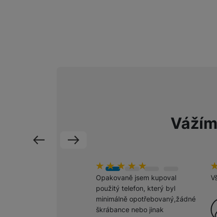
Smart
Ventilátory
Počítače a notebooky
Herní zóna
Péče o zdraví a tělo
Příslušenství
Vážím
Dárkové poukázky iSpace
předchozí
následující
Vrácené zboží
hodnoceni_zakazniku
100
%
h
1
Opakovaně jsem kupoval
V
použitý telefon, který byl
minimálně opotřebovaný,žádné
škrábance nebo jinak