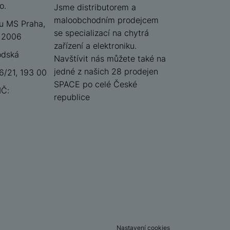
o.
iSpace
Jsme distributorem a
maloobchodním prodejcem
u MS Praha,
se specializací na chytrá
 12006
zařízení a elektroniku.
odská
Navštívit nás můžete také na
jedné z našich 28 prodejen
/21, 193 00
SPACE po celé České
IČ:
republice
Nastavení cookies