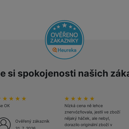
Bluetooth handsfree
Party reproduktory
Apple Airpods
Audiosystémy
Marshall sluchátka
JBL sluchátka
e si spokojenosti našich zák
Niceboy sluchátka
Beats sluchátka
odnoceni_zakazniku
00
%
hodnoceni_zakazniku
100
%
Tozo sluchátka
še OK
Nízká cena ně lehce
znervózňovala, jestli ve zboží
nějaký háček, ale nebyl,
Ověřený zákazník
dorazilo originální zboží v
31. 7. 2026