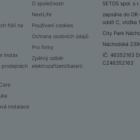
O společnosti
SETOS spol. s r.
NextLife
zapsána do OR 
oddíl C, vložka
h fólií na
Používaní cookies
City Park Nách
Ochrana osobních údajů
Náchodská 2396
Pro firmy
m Instax
IČ: 46352163 D
Zpětný odběr
CZ46352163
 prodejnách
elektrozařízení/baterií
 Care
uka
vá instalace