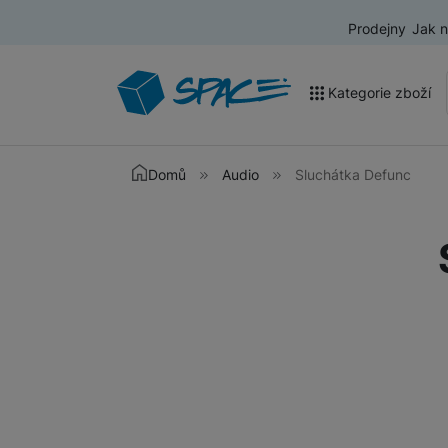
Prodejny
Jak 
Kategorie zboží
Akce a výprodej
Domů
Audio
Sluchátka Defunc
Mobilní telefony
Nositelná elektronika
Televize
Audio
Domácí spotřebiče
Tablety
Foto