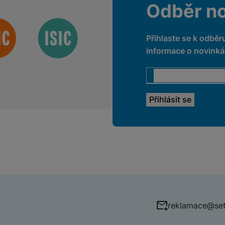
Odběr n
Přihlaste se k odběr
informace o novinkác
reklamace@set