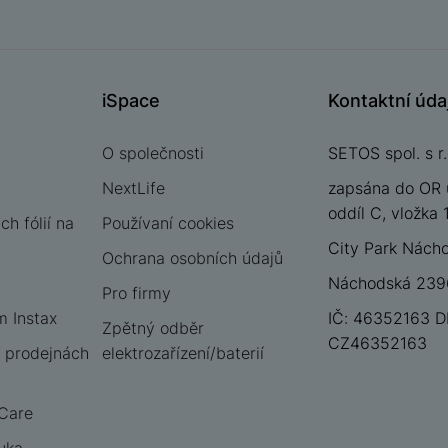
iSpace
Kontaktní úda
O společnosti
SETOS spol. s r.
NextLife
zapsána do OR 
oddíl C, vložka
h fólií na
Používaní cookies
City Park Nách
Ochrana osobních údajů
Náchodská 2396
Pro firmy
m Instax
IČ: 46352163 D
Zpětný odběr
CZ46352163
 prodejnách
elektrozařízení/baterií
 Care