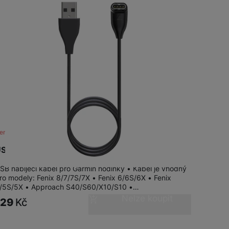
SIM karty
Držáky a stojany pro tablety
Klávesnice k tabletům
Příslušenství k
Stativy
fotoaparátům
Blesky
Mikrofony
Fotopouzdra a batohy
ení skladem
Sluneční clony
SB Nabíjecí kabel pro Garmin Fenix 7/7x/6/5
Fólie Mobile Outfitters
SB nabíjecí kabel pro Garmin hodinky • Kabel je vhodný
Filtry
ro modely: Fenix 8/7/7S/7X • Fenix 6/6S/6X • Fenix
/5S/5X • Approach S40/S60/X10/S10 •…
Nelze koupit
129
Kč
Krytky