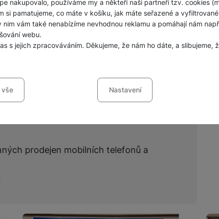
pe nakupovalo, používáme my a někteří naši partneři tzv. cookies (
Jednorázové baterie
m si pamatujeme, co máte v košíku, jak máte seřazené a vyfiltrované p
Zobrazit všechny
ky nim vám také nenabízíme nevhodnou reklamu a pomáhají nám napřík
šování webu.
las s jejich zpracováváním. Děkujeme, že nám ho dáte, a slibujeme
sů s kategoriemi cookies
 vše
Nastavení
ookies náš web nebude fungovat
.
jí váš průchod nákupním košíkem, porovnávání produktů a další ne
šířené funkce
funkce
-
abyste nemuseli vše nastavovat znovu a abyste se s námi mo
nných prodejen mobilních telefonů a
ráci s naším webem dokážeme ještě zpříjemnit. Dokážeme si zapama
li, jak se na webu chováte, a mohli náš web dále zlepšovat
.
ováním formulářů, umožní nám zobrazit služby jako je chat a podo