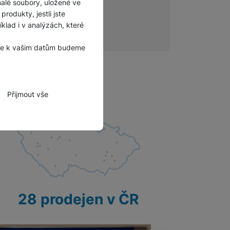
malé soubory, uložené ve
Příslušenství pro
rodukty, jestli jste
autokamery
lad i v analýzách, které
, že k vašim datům budeme
Přijmout vše
zbytné funkce.
hli spojit např. pomocí
28 prodejen v ČR
tovat vaše nastavení,
bně.