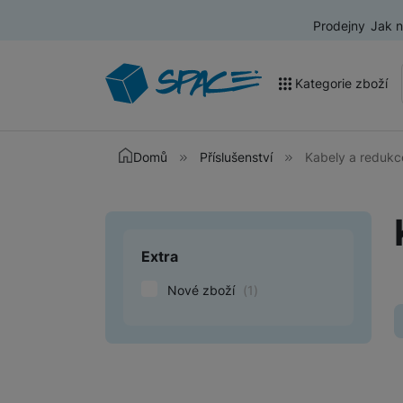
Prodejny
Jak 
Kategorie zboží
Akce a výprodej
Domů
Příslušenství
Kabely a reduk
Mobilní telefony
Nositelná elektronika
Extra
Upřesnit paramet
Televize
Nové zboží
(
1
)
Audio
Domácí spotřebiče
Tablety
Foto