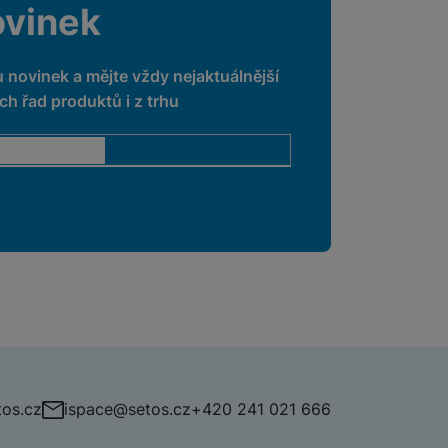
ovinek
u novinek a mějte vždy nejaktuálnější
h řad produktů i z trhu
os.cz
ispace@setos.cz
+420 241 021 666