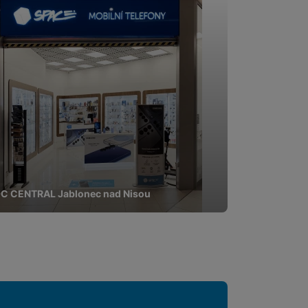
pomocí určujeme počet
 zpracováváme souhrnně a
 obsahy nebo reklamy jak
C CENTRAL Jablonec nad Nisou