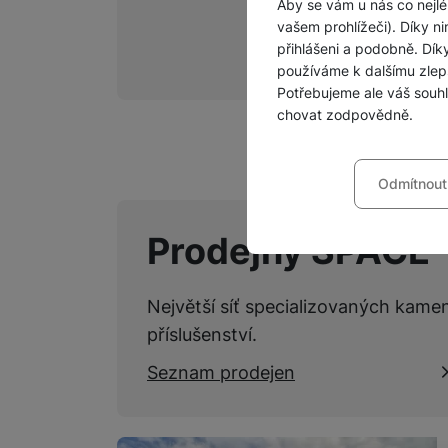
Aby se vám u nás co nejlé
vašem prohlížeči). Díky ni
přihlášeni a podobně. Dí
používáme k dalšímu zlep
Potřebujeme ale váš souh
chovat zodpovědně.
Nastavení souhla
Odmítnout
Technické
Technické
-
bez těchto c
VŽDY AKTIVNÍ
Prodejny SPACE
Technické cookies umožňu
Preferenční a roz
Preferenční a rozšířené 
Největší síť specializovaných kame
chatu
.
Povoleno
příslušenství.
Seznam prodejen
Díky těmto cookies vám p
Analytické
Analytické
-
abychom vědě
mohou vám pomoci s vyplň
Povoleno