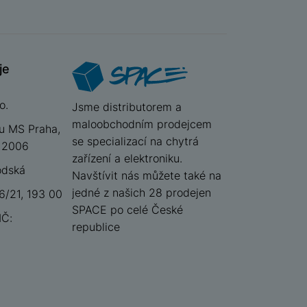
je
o.
iSpace
Jsme distributorem a
maloobchodním prodejcem
u MS Praha,
se specializací na chytrá
 12006
zařízení a elektroniku.
odská
Navštívit nás můžete také na
jedné z našich 28 prodejen
/21, 193 00
SPACE po celé České
IČ:
republice