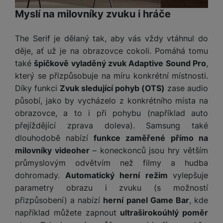
P
d
a
i
d
ří
Myslí na milovníky zvuku i hráče
n
m
č
i
s
i
ě
e
o
l
c
The Serif je dělaný tak, aby vás vždy vtáhnul do
ť
u
e
o
H
děje, ať už je na obrazovce cokoli. Pomáhá tomu
š
P
v
e
také
špičkově vyladěný zvuk Adaptive Sound Pro
,
e
P
o
é
r
který se přizpůsobuje na míru konkrétní místnosti.
n
ří
u
k
n
Díky funkci
Zvuk sledující pohyb (OTS)
zase audio
s
s
z
a
í
t
l
d
působí, jako by vycházelo z konkrétního místa na
rt
p
v
u
r
obrazovce, a to i při pohybu (například auto
y
ř
í
š
a
přejíždějící zprava doleva). Samsung také
í
p
e
p
dlouhodobě nabízí
funkce zaměřené přímo na
s
r
n
r
l
milovníky videoher
– koneckonců jsou hry větším
o
s
o
u
průmyslovým odvětvím než filmy a hudba
A
t
A
š
dohromady.
Automatický herní režim
vylepšuje
ir
v
ir
e
P
í
p
parametry obrazu i zvuku (s možností
n
o
p
o
přizpůsobení) a nabízí
herní panel Game Bar
, kde
s
d
r
d
například můžete zapnout
ultraširokoúhlý poměr
t
s
o
s