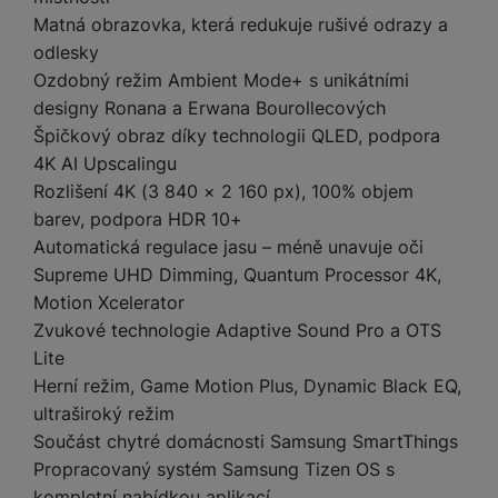
e
l
a
ti
o
j
y
Matná obrazovka, která redukuje rušivé odrazy a
n
e
s
v
k
e
a
s
odlesky
k
t
y
y
č
s
t
o
o
Ozdobný režim Ambient Mode+ s unikátními
k
u
B
v
h
j
R
designy Ronana a Erwana Bourollecových
y
š
l
í
l
a
o
Špičkový obraz díky technologii QLED, podpora
i
e
e
n
u
F
4K AI Upscalingu
č
s
N
d
y
t
P
ól
k
Rozlišení 4K (3 840 × 2 160 px), 100% objem
k
a
y
p
e
ří
ie
y
y
b
barev, podpora HDR 10+
r
r
sl
M
D
íj
Automatická regulace jasu – méně unavuje oči
o
y
u
o
V
F
ig
e
t
Supreme UHD Dimming, Quantum Processor 4K,
š
bi
y
o
it
K
č
a
e
Motion Xcelerator
le
s
t
ál
l
k
b
n
O
Zvukové technologie Adaptive Sound Pro a OTS
a
o
ní
á
y
l
st
u
v
p
Lite
f
v
d
e
ví
tf
a
o
Herní režim, Game Motion Plus, Dynamic Black EQ,
o
e
o
t
p
it
č
u
t
s
a
ultraširoký režim
y
r
t
e
z
o
n
u
Součást chytré domácnosti Samsung SmartThings
o
e
d
r
Kl
i
t
Propracovaný systém Samsung Tizen OS s
m
rs
r
á
á
c
a
o
kompletní nabídkou aplikací