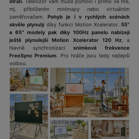
stran
. Televizor vám může pomoci i přímo ve hře,
v
p
í
mj. přiblížením minimapy nebo virtuálním
r
zaměřovačem.
Pohyb je i v rychlých scénách
a
P
H
skvěle plynulý
díky funkci Motion Xcelerator.
55″
č
ř
e
k
a 65″ modely pak díky 100Hz panelu nabízejí
í
r
y
ještě plynulejší Motion Xcelerator 120 Hz
, a
s
ní
a
l
hlavně synchronizaci
snímkové frekvence
m
s
u
FreeSync Premium
. Pro hráče jsou tedy nejlepší
o
u
š
volbou.
ni
š
e
t
i
n
o
č
s
r
k
t
y
y
v
í
H
P
p
e
ří
r
r
sl
o
n
u
t
í
š
e
o