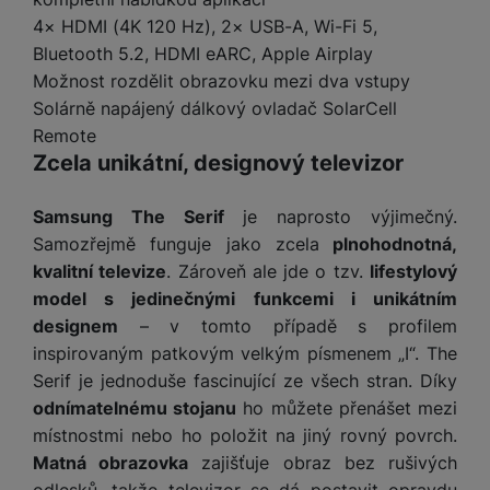
a
m
v
e
P
bi
4× HDMI (4K 120 Hz), 2× USB-A, Wi-Fi 5,
a
B
e
e
ř
ln
Bluetooth 5.2, HDMI eARC, Apple Airplay
M
b
e
č
s
í
í
y
a
z
Možnost rozdělit obrazovku mezi dva vstupy
k
ni
s
t
ši
t
d
Solárně napájený dálkový ovladač SolarCell
y
c
l
el
a
o
r
e
Remote
u
e
p
h
á
k
Zcela unikátní, designový televizor
š
f
o
y
t
t
e
o
dl
o
a
n
n
S
Samsung The Serif
je naprosto výjimečný.
o
v
bl
s
y
l
Samozřejmě funguje jako zcela
plnohodnotná,
ž
é
e
t
u
k
n
kvalitní televize
. Zároveň ale jde o tzv.
lifestylový
t
P
v
n
y
a
model s jedinečnými funkcemi i unikátním
ů
ří
í
e
p
b
m
designem
– v tomto případě s profilem
s
p
č
o
íj
l
inspirovaným patkovým velkým písmenem „I“. The
r
n
S
d
e
u
o
Serif je jednoduše fascinující ze všech stran. Díky
í
I
m
č
š
A
odnímatelnému stojanu
ho můžete přenášet mezi
c
M
y
k
e
p
l
místnostmi nebo ho položit na jiný rovný povrch.
k
š
y
n
p
o
Matná obrazovka
zajišťuje obraz bez rušivých
a
s
l
T
n
N
rt