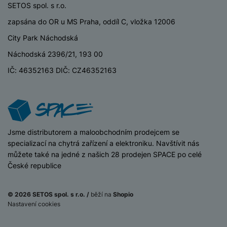
SETOS spol. s r.o.
zapsána do OR u MS Praha, oddíl C, vložka 12006
City Park Náchodská
Náchodská 2396/21, 193 00
IČ: 46352163 DIČ: CZ46352163
iSpace
Jsme distributorem a maloobchodním prodejcem se
specializací na chytrá zařízení a elektroniku. Navštívit nás
můžete také na jedné z našich 28 prodejen SPACE po celé
České republice
© 2026 SETOS spol. s r.o. /
běží na
Shopio
Nastavení cookies
17 990
Kč