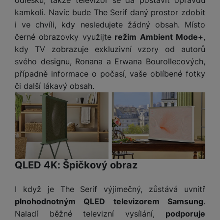
odlesků, takže televizor se dá postavit opravdu
t
e
r
y
a
y
kamkoli. Navíc bude The Serif daný prostor zdobit
v
a
bí
K
í
i ve chvíli, kdy nesledujete žádný obsah. Místo
F
c
je
P
a
p
il
černé obrazovky využijte
režim Ambient Mode+
,
k
č
ří
b
r
t
kdy TV zobrazuje exkluzivní vzory od autorů
p
k
s
e
o
r
a
y
l
svého designu, Ronana a Erwana Bourollecových,
l
c
y
d
k
u
případně informace o počasí, vaše oblíbené fotky
y
h
y
c
š
či další lákavý obsah.
K
a
y
h
e
r
r
t
S
y
n
y
e
r
o
tr
s
t
d
é
ft
ý
t
k
u
h
w
m
v
y
k
o
a
h
í
c
d
r
o
p
A
e
QLED 4K: Špičkový obraz
i
e
di
r
d
n
n
o
a
D
k
H
I když je The Serif výjimečný, zůstává uvnitř
k
i
p
i
y
U
á
P
plnohodnotným QLED televizorem Samsung
.
t
s
B
m
h
Naladí běžné televizní vysílání,
podporuje
é
k
P