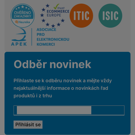
a
n
Sdružení
n
m
a
i
e
bí
c
r
je
e
y
ní
m
Odběr novinek
Přihlaste se k odběru novinek a mějte vždy
nejaktuálnější informace o novinkách řad
produktů i z trhu