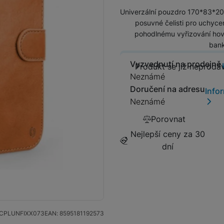
Univerzální pouzdro 170*83*20
Tablety
posuvné čelisti pro uchycen
pohodlnému vyřizování hovo
Foto
bank
Vyzvednutí na prodejně
Produkt se
Produkt se již neprodá
Smart
Neznámé
Doručení na adresu
Info
Ventilátory
Neznámé
Porovnat
Počítače a notebooky
Nejlepší ceny za 30
dní
Herní zóna
Péče o zdraví a tělo
CPLUNFIXX073
EAN:
8595181192573