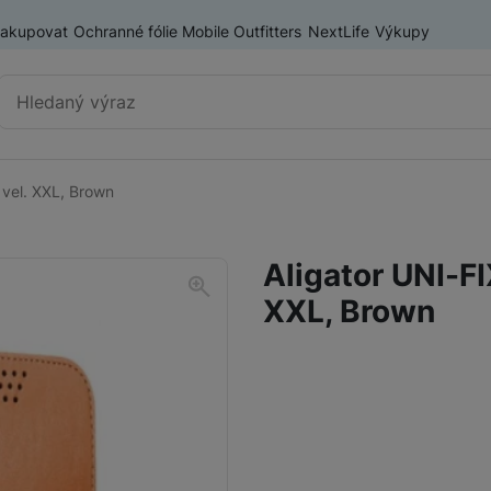
nakupovat
Ochranné fólie Mobile Outfitters
NextLife
Výkupy
Vyhledávání
 vel. XXL, Brown
Výprodej
Mobilní telefony
Aligator UNI-F
Nositelná elektronika
XXL, Brown
Příslušenství
Televize
Audio
Domácí spotřebiče