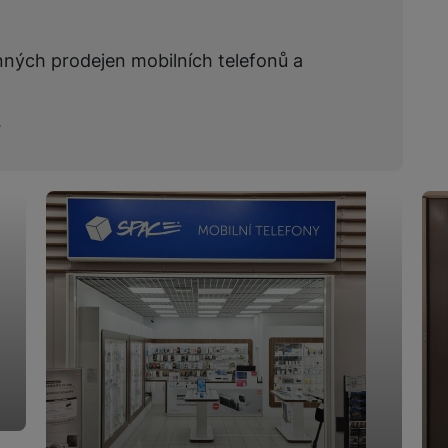
žíváme my nebo naši partneři, abychom vám mohli zobrazit vhodné
a stránkách třetích stran.
nných prodejen mobilních telefonů a