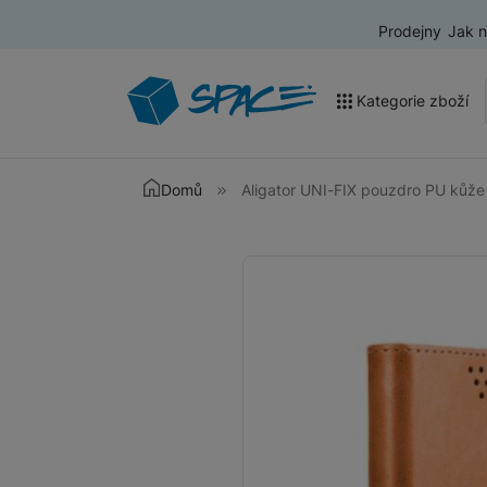
Prodejny
Jak 
Kategorie zboží
Akce a výprodej
Domů
Aligator UNI-FIX pouzdro PU kůže
Mobilní telefony
Fotografie
Nositelná elektronika
Televize
Audio
Domácí spotřebiče
Tablety
Foto