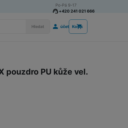
Po-Pá 9-17
+420 241 021 666
Uživatelská s
Hledat
účet
Košík
Akce
Nositelná elektronika
IX pouzdro PU kůže vel.
Televize
Mobilní telefony
Audio
Domácí spotřebiče
Tablety