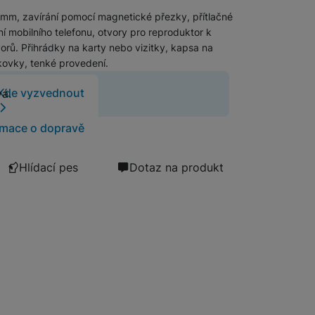
mm, zavírání pomocí magnetické přezky, přítlačné
Foto
í mobilního telefonu, otvory pro reproduktor k
rů. Přihrádky na karty nebo vizitky, kapsa na
Smart
ovky, tenké provedení.
 již neprodává.
Kde vyzvednout
vá.
Ventilátory
rmace o dopravě
Počítače a notebooky
Hlídací pes
Dotaz na produkt
Herní zóna
Péče o zdraví a tělo
Příslušenství