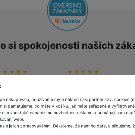
e si spokojenosti našich zák
odnocení zákazníků
00
%
Hodnocení zákazníků
100
%
še OK
Nízká cena ně lehce
s
znervózňovala, jestli ve zboží
nějaký háček, ale nebyl,
Ověřený zákazník
dorazilo originální zboží v
pe nakupovalo, používáme my a někteří naši partneři tzv. cookies (
31. 7. 2026
původním neporušeném balení.
m si pamatujeme, co máte v košíku, jak máte seřazené a vyfiltrované p
ky nim vám také nenabízíme nevhodnou reklamu a pomáhají nám napřík
šování webu.
Ověřený zákazník
las s jejich zpracováváním. Děkujeme, že nám ho dáte, a slibujeme
27. 7. 2026