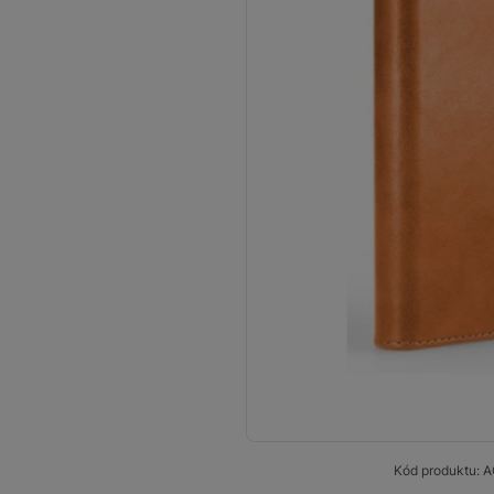
Smart
Ventilátory
Počítače a notebooky
Herní zóna
Péče o zdraví a tělo
Příslušenství
Dárkové poukázky iSpace
Vrácené zboží
Kód produktu:
A