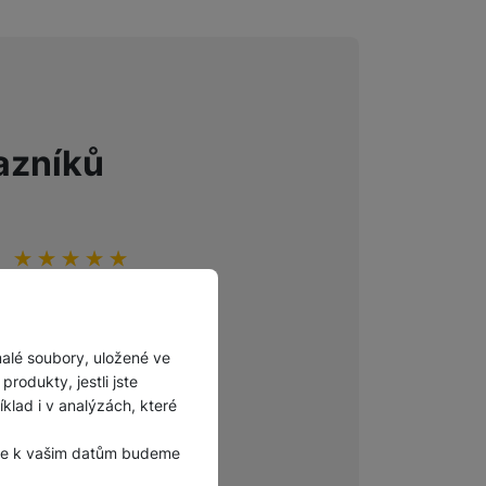
azníků
Hodnocení zákazníků
100
%
Hodnocení zákazníků
100
%
Odporúčam
Velmi rychlé dodání. Kvalitní
zboží.
Ověřený zákazník
malé soubory, uložené ve
Ověřený zákazník
27. 7. 2026
rodukty, jestli jste
27. 7. 2026
lad i v analýzách, které
, že k vašim datům budeme