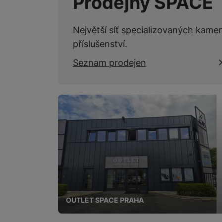
Prodejny SPACE
Marketingové cookies pou
na našich stránkách, tak n
Největší síť specializovaných kame
příslušenství.
Seznam prodejen
OUTLET SPACE PRAHA