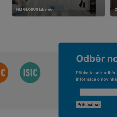
HM GLOBUS Liberec
O
Odběr n
Přihlaste se k odběr
informace o novinkác