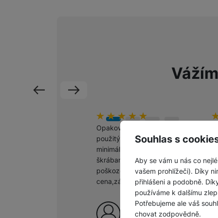
Vážím
předchozí
následující
Hodnocení zákazníků
100
%
H
1
Opakovaně jsem kupoval
V
Souhlas s cookie
použitý telefon, který byl
minimálně opotřebovaný,žádné
škrábance nebo jinak
Aby se vám u nás co nejlé
poškozený. Výhodná
vašem prohlížeči). Díky ni
cena,záruka.
přihlášeni a podobně. Dí
používáme k dalšímu zlep
Potřebujeme ale váš souh
Ověřený zákazník
chovat zodpovědně.