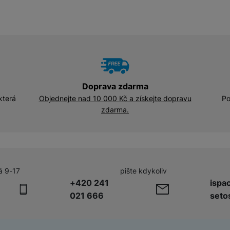
Doprava zdarma
která
Objednejte nad 10 000 Kč a získejte dopravu
Po
zdarma.
á 9-17
pište kdykoliv
+420 241
ispa
021 666
seto