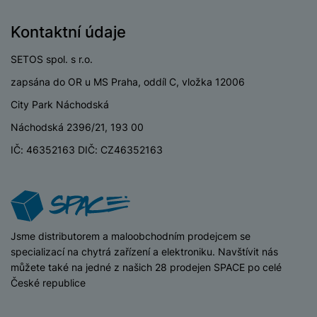
o
r
y
ří
K
R
n
y
/
s
a
Kontaktní údaje
y
e
a
n
l
b
c
p
o
u
e
SETOS spol. s r.o.
h
P
ř
s
š
l
l
ří
zapsána do OR u MS Praha, oddíl C, vložka 12006
e
i
e
y
o
s
d
č
n
City Park Náchodská
n
l
s
R
e
s
a
u
Náchodská 2396/21, 193 00
á
e
d
t
b
š
d
d
a
v
IČ: 46352163 DIČ: CZ46352163
íj
e
k
u
t
í
e
n
y
k
p
č
s
P
c
r
F
k
t
T
ří
e
o
l
y
v
e
s
t
a
í
l
iSpace
Jsme distributorem a maloobchodním prodejcem se
l
a
S
s
p
e
specializací na chytrá zařízení a elektroniku. Navštívit nás
u
b
íť
h
r
k
můžete také na jedné z našich 28 prodejen SPACE po celé
š
l
o
d
o
o
České republice
e
e
v
i
i
n
n
t
é
s
P
v
s